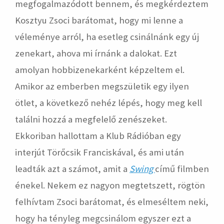
megfogalmazódott bennem, és megkérdeztem
Kosztyu Zsoci barátomat, hogy mi lenne a
véleménye arról, ha esetleg csinálnánk egy új
zenekart, ahova mi írnánk a dalokat. Ezt
amolyan hobbizenekarként képzeltem el.
Amikor az emberben megszületik egy ilyen
ötlet, a következő nehéz lépés, hogy meg kell
találni hozzá a megfelelő zenészeket.
Ekkoriban hallottam a Klub Rádióban egy
interjút Törőcsik Franciskával, és ami után
leadták azt a számot, amit a
Swing
című filmben
énekel. Nekem ez nagyon megtetszett, rögtön
felhívtam Zsoci barátomat, és elmeséltem neki,
hogy ha tényleg megcsinálom egyszer ezt a