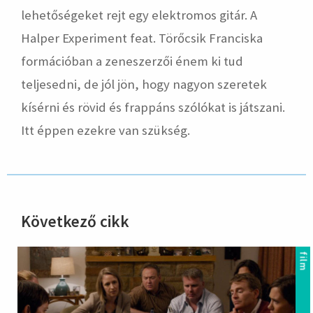
lehetőségeket rejt egy elektromos gitár. A
Halper Experiment feat. Törőcsik Franciska
formációban a zeneszerzői énem ki tud
teljesedni, de jól jön, hogy nagyon szeretek
kísérni és rövid és frappáns szólókat is játszani.
Itt éppen ezekre van szükség.
Következő cikk
hirdetés
film