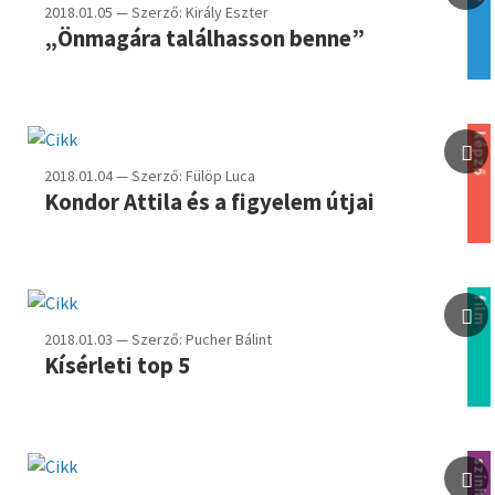
2018.01.05 — Szerző: Király Eszter
„Önmagára találhasson benne”
képző
2018.01.04 — Szerző: Fülöp Luca
Kondor Attila és a figyelem útjai
film
2018.01.03 — Szerző: Pucher Bálint
Kísérleti top 5
színház