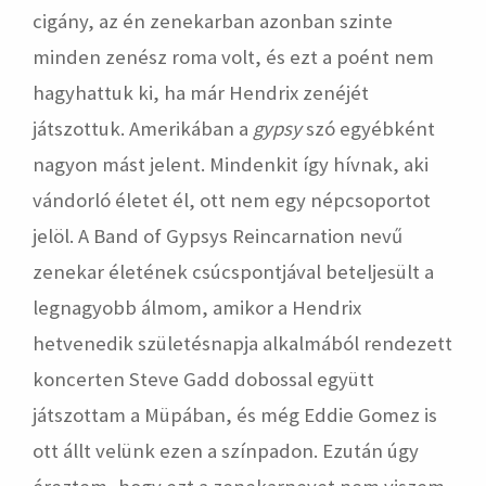
cigány, az én zenekarban azonban szinte
minden zenész roma volt, és ezt a poént nem
hagyhattuk ki, ha már Hendrix zenéjét
játszottuk. Amerikában a
gypsy
szó egyébként
nagyon mást jelent. Mindenkit így hívnak, aki
vándorló életet él, ott nem egy népcsoportot
jelöl. A Band of Gypsys Reincarnation nevű
zenekar életének csúcspontjával beteljesült a
legnagyobb álmom, amikor a Hendrix
hetvenedik születésnapja alkalmából rendezett
koncerten Steve Gadd dobossal együtt
játszottam a Müpában, és még Eddie Gomez is
ott állt velünk ezen a színpadon. Ezután úgy