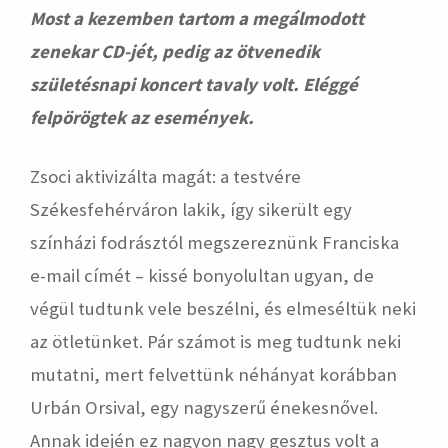
Most a kezemben tartom a megálmodott
zenekar CD-jét, pedig az ötvenedik
születésnapi koncert tavaly volt. Eléggé
felpörögtek az események.
Zsoci aktivizálta magát: a testvére
Székesfehérváron lakik, így sikerült egy
színházi fodrásztól megszereznünk Franciska
e-mail címét – kissé bonyolultan ugyan, de
végül tudtunk vele beszélni, és elmeséltük neki
az ötletünket. Pár számot is meg tudtunk neki
mutatni, mert felvettünk néhányat korábban
Urbán Orsival, egy nagyszerű énekesnővel.
Annak idején ez nagyon nagy gesztus volt a