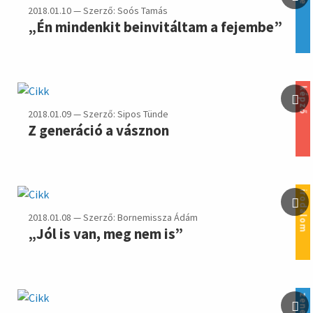
2018.01.10 — Szerző: Soós Tamás
„Én mindenkit beinvitáltam a fejembe”
képző
2018.01.09 — Szerző: Sipos Tünde
Z generáció a vásznon
irodalom
2018.01.08 — Szerző: Bornemissza Ádám
„Jól is van, meg nem is”
zene