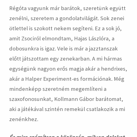
Régóta vagyunk már barátok, szeretünk együtt
zenélni, szeretem a gondolatvilágát. Sok zenei
ötlettel is szokott nekem segíteni. Ez a sok jó,
amit Zsociról elmondtam, Hajas Lászlóra, a
dobosunkra is igaz. Vele is már a jazztanszak
előtt játszottam egy zenekarban. A mi hármas
egységünk nagyon erős magja akár a hendrixes,
akár a Halper Experiment-es formációnak. Még
mindenképp szeretném megemlíteni a
szaxofonosunkat, Kollmann Gábor barátomat,
aki a játékával szintén remekül csatlakozik a mi
zenénkhez.