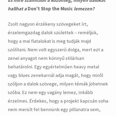
És mire számítson a közönség, milyen dalokat
hallhat a
Don’t Stop the Music
lemezen?
Zsolt nagyon érzékeny szövegeket írt,
érzelemgazdag dalok születtek – reméljük,
hogy a mai fiatalokat is meg tudják majd
szólítani. Nem volt egyszerű dolga, mert ezt a
zenei anyagot nem könnyű stilárisan
behatárolni. Egy egyértelműen heavy metal
vagy blues zenekarnál adja magát, hogy miről
szóljon a dalok szövege, milyen témák jöhetnek
szóba. Ez nem egy vagány lemez, inkább
érzelmes. Érdekes, hogy a projekt kapcsán soha
nem merült fel bennünk egy pillanatra sem,