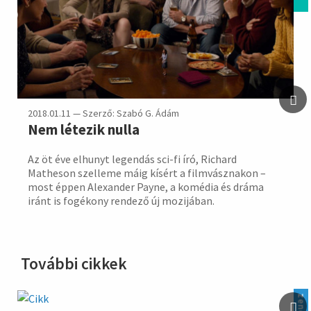
2018.01.11 — Szerző: Szabó G. Ádám
Nem létezik nulla
Az öt éve elhunyt legendás sci-fi író, Richard
Matheson szelleme máig kísért a filmvásznakon –
most éppen Alexander Payne, a komédia és dráma
iránt is fogékony rendező új mozijában.
További cikkek
zene