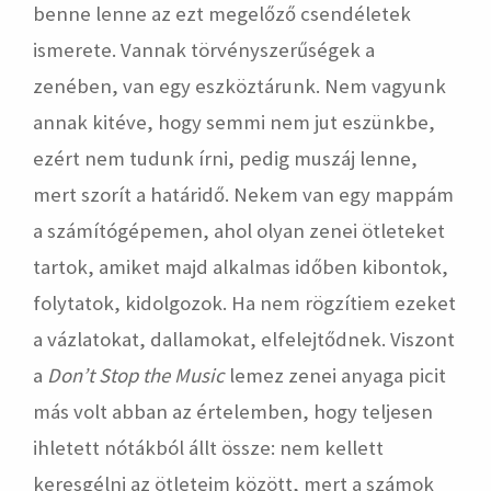
benne lenne az ezt megelőző csendéletek
ismerete. Vannak törvényszerűségek a
zenében, van egy eszköztárunk. Nem vagyunk
annak kitéve, hogy semmi nem jut eszünkbe,
ezért nem tudunk írni, pedig muszáj lenne,
mert szorít a határidő. Nekem van egy mappám
a számítógépemen, ahol olyan zenei ötleteket
tartok, amiket majd alkalmas időben kibontok,
folytatok, kidolgozok. Ha nem rögzítiem ezeket
a vázlatokat, dallamokat, elfelejtődnek. Viszont
a
Don’t Stop the Music
lemez zenei anyaga picit
más volt abban az értelemben, hogy teljesen
ihletett nótákból állt össze: nem kellett
keresgélni az ötleteim között, mert a számok