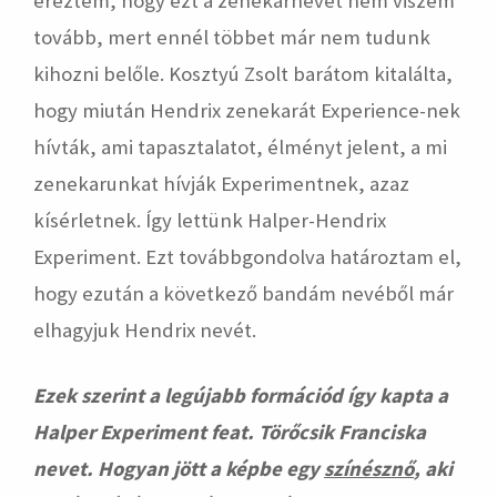
éreztem, hogy ezt a zenekarnevet nem viszem
tovább, mert ennél többet már nem tudunk
kihozni belőle. Kosztyú Zsolt barátom kitalálta,
hogy miután Hendrix zenekarát Experience-nek
hívták, ami tapasztalatot, élményt jelent, a mi
zenekarunkat hívják Experimentnek, azaz
kísérletnek. Így lettünk Halper-Hendrix
Experiment. Ezt továbbgondolva határoztam el,
hogy ezután a következő bandám nevéből már
elhagyjuk Hendrix nevét.
Ezek szerint a legújabb formációd így kapta a
Halper Experiment feat. Törőcsik Franciska
nevet. Hogyan jött a képbe egy
szín
é
sznő
, aki