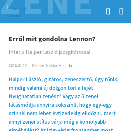
ZENE
hirdetés
Erről mit gondolna Lennon?
Interjú Halper László jazzgitárossal
2018.01.12 — Szerző:
Hekler Melinda
Halper László, gitáros, zeneszerző, úgy tűnik,
mindig valami új dolgon töri a fejét.
Nyughatatlan zenész? Vagy az ő zenei
látásmódja annyira sokszínű, hogy egy-egy
színnél nem lehet évtizedekig elidőzni, mert
annyi zenei stílus várja még a komolyabb
elmélyülést? Az ízig-vérig frontember most