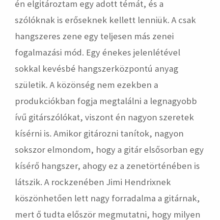
én elgitároztam egy adott témát, és a
szólóknak is erőseknek kellett lenniük. A csak
hangszeres zene egy teljesen más zenei
fogalmazási mód. Egy énekes jelenlétével
sokkal kevésbé hangszerközpontú anyag
születik. A közönség nem ezekben a
produkciókban fogja megtalálni a legnagyobb
ívű gitárszólókat, viszont én nagyon szeretek
kísérni is. Amikor gitározni tanítok, nagyon
sokszor elmondom, hogy a gitár elsősorban egy
kísérő hangszer, ahogy ez a zenetörténében is
látszik. A rockzenében Jimi Hendrixnek
köszönhetően lett nagy forradalma a gitárnak,
mert ő tudta először megmutatni, hogy milyen