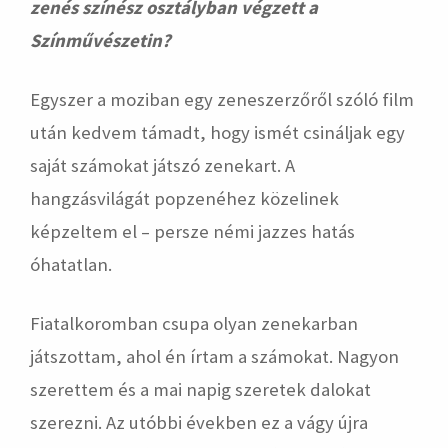
zenés színész osztályban végzett a
Színművészetin?
Egyszer a moziban egy zeneszerzőről szóló film
után kedvem támadt, hogy ismét csináljak egy
saját számokat játszó zenekart. A
hangzásvilágát popzenéhez közelinek
képzeltem el – persze némi jazzes hatás
óhatatlan.
Fiatalkoromban csupa olyan zenekarban
játszottam, ahol én írtam a számokat. Nagyon
szerettem és a mai napig szeretek dalokat
szerezni. Az utóbbi években ez a vágy újra