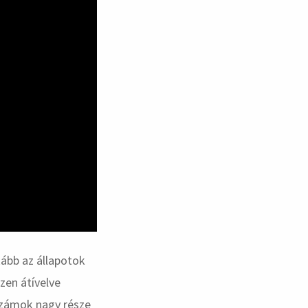
ább az állapotok
zen átívelve
számok nagy része