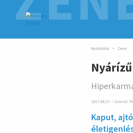
ZEN
Nyitóoldal
Zene
Nyárízű
Hiperkarma
2017.06.27 — Szerző:
T
Kaput, ajtó
életigenlé