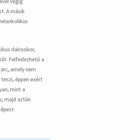
ével végig
st. A másik
melankolikus
ikus dalcsokor,
atát. Felfedezhető a
 arc, amely nem
teszi, éppen ezért
yan, mint a
s, majd aztán
képest