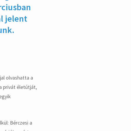
rciusban
l jelent
unk.
jal olvashatta a
privát életútját,
egyik
kül: Bérczesi a