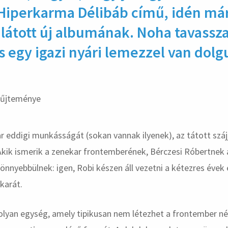
Hiperkarma Délibáb című, idén má
 látott új albumának. Noha tavassza
 egy igazi nyári lemezzel van dolg
hirdetés
ar eddigi munkásságát (sokan vannak ilyenek), az tátott száj
Akik ismerik a zenekar frontemberének, Bérczesi Róbertnek a 
nnyebbülnek: igen, Robi készen áll vezetni a kétezres évek 
karát.
lyan egység, amely tipikusan nem létezhet a frontember nél