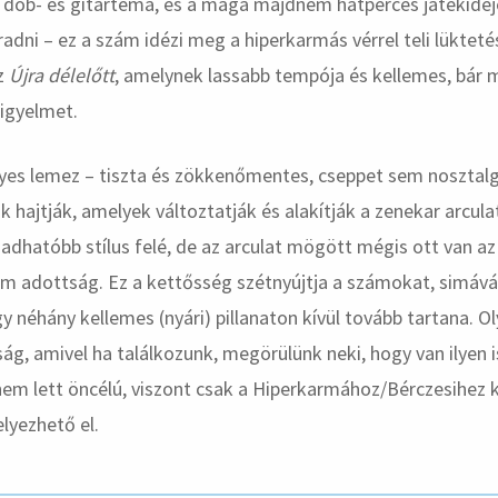
 dob- és gitártéma, és a maga majdnem hatperces játékidej
adni – ez a szám idézi meg a hiperkarmás vérrel teli lükteté
az
Újra délelőtt
, amelynek lassabb tempója és kellemes, bár 
figyelmet.
yes lemez – tiszta és zökkenőmentes, cseppet sem nosztalg
k hajtják, amelyek változtatják és alakítják a zenekar arcul
dhatóbb stílus felé, de az arculat mögött mégis ott van az
em adottság. Ez a kettősség szétnyújtja a számokat, simává 
y néhány kellemes (nyári) pillanaton kívül tovább tartana. Ol
g, amivel ha találkozunk, megörülünk neki, hogy van ilyen i
nem lett öncélú, viszont csak a Hiperkarmához/Bérczesihez 
lyezhető el.