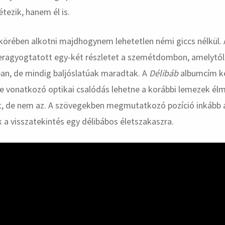
tezik, hanem él is.
örében alkotni majdhogynem lehetetlen némi giccs nélkül.
eragyogtatott egy-két részletet a szemétdombon, amelytől 
ban, de mindig baljóslatúak maradtak. A
Délibáb
albumcím ke
re vonatkozó optikai csalódás lehetne a korábbi lemezek él
t, de nem az. A szövegekben megmutatkozó pozíció inkább 
k a visszatekintés egy délibábos életszakaszra.