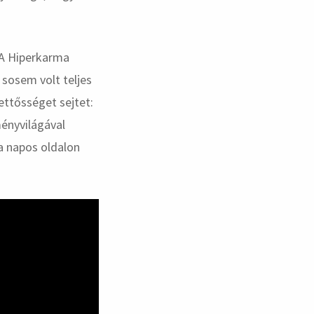
 A Hiperkarma
sosem volt teljes
ttősséget sejtet:
ményvilágával
a napos oldalon