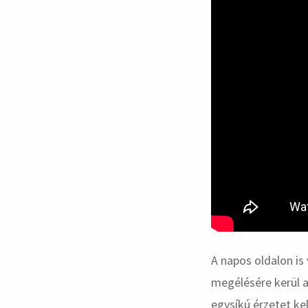
A napos oldalon i
megélésére kerül a
egysíkú érzetet k