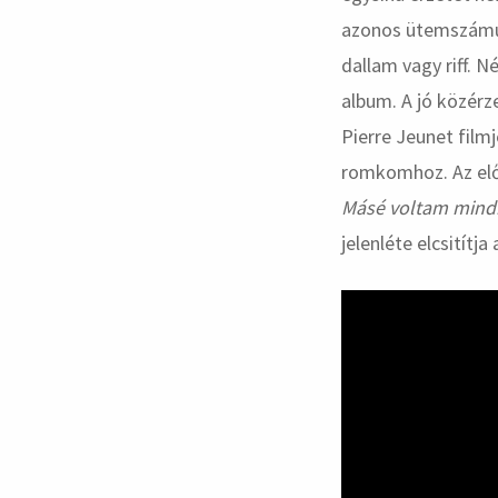
azonos ütemszámúna
dallam vagy riff. 
album. A jó közérz
Pierre Jeunet filmj
romkomhoz. Az előb
Másé voltam mind
jelenléte elcsitítja