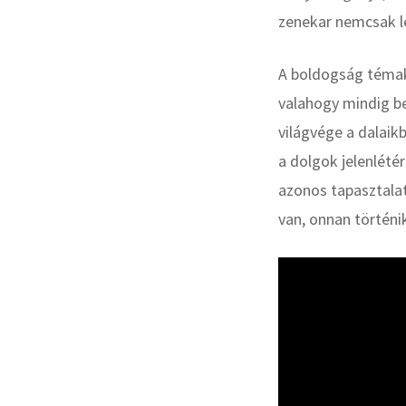
zenekar nemcsak lé
A boldogság témak
valahogy mindig b
világvége a dalaik
a dolgok jelenlété
azonos tapasztala
van, onnan történi