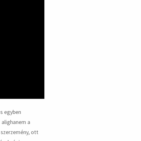
és egyben
s alighanem a
y szerzemény, ott