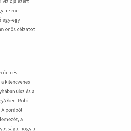
víziója ezért
gy a zene
é egy-egy
an önös célzatot
erűen és
 a kilencvenes
yhában ülsz és a
ejtő
ben. Robi
. A porából
 lemezét, a
nyossága, hogy a