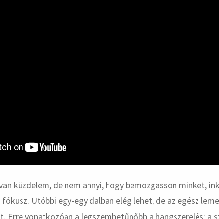
s van küzdelem, de nem annyi, hogy bemozgasson minket, ink
 fókusz. Utóbbi egy-egy dalban elég lehet, de az egész leme
elt. Erre vonatkozóan a legszembetűnőbb a hangszerelés: a 