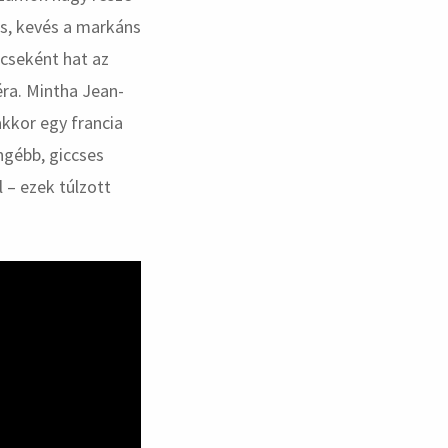
ás, kevés a markáns
ecseként hat az
éra. Mintha Jean-
akkor egy francia
engébb, giccses
 – ezek túlzott