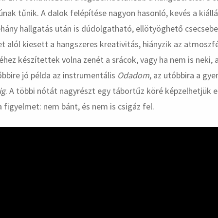
k tűnik. A dalok felépítése nagyon hasonló, kevés a kiáll
Néhány hallgatás után is dúdolgatható, ellötyöghető csecseb
et alól kiesett a hangszeres kreativitás, hiányzik az atmoszf
éhez készítettek volna zenét a srácok, vagy ha nem is neki, 
bire jó példa az instrumentális
Odadom
, az utóbbira a gy
ig
. A többi nótát nagyrészt egy tábortűz köré képzelhetjük el
 a figyelmet: nem bánt, és nem is csigáz fel.