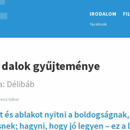
E
hirdetés
IRODALOM
FI
facebook
 dalok gyűjteménye
: Délibáb
heisz Gábor
t és ablakot nyitni a boldogságnak,
snek; hagyni, hogy jó legyen – ez a