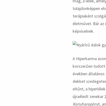
mag, a lélek, amel
tulajdonképpen elvá
terápiaként szolgá
életművet. Bár az 
képviselnek.
A Hiperkarma azon
korszerűen tudott 
években általános 
dekket szedegeted.
eltűnt, a hiperléle
újraéledt zenekar 
Konyharegény
t, a