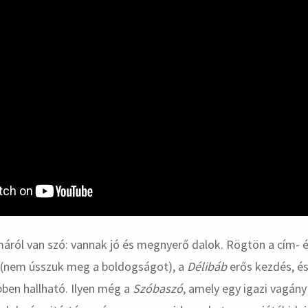
áról van szó: vannak jó és megnyerő dalok. Rögtön a cím- 
(nem ússzuk meg a boldogságot), a
Délibáb
erős kezdés, é
ebben hallható. Ilyen még a
Szóbaszó
, amely egy igazi vagán