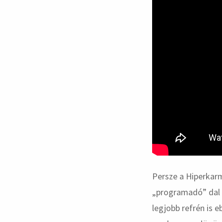
Persze a Hiperkarm
„programadó” dal 
legjobb refrén is 