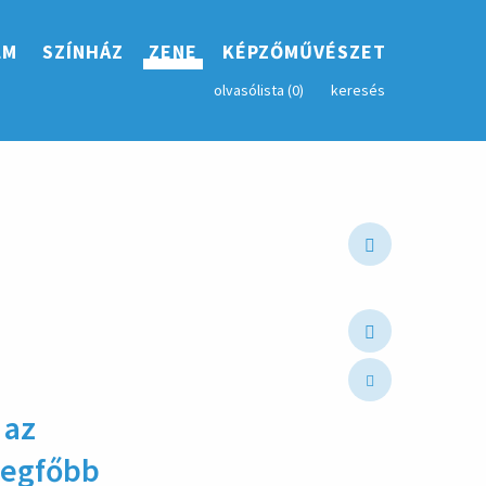
LM
SZÍNHÁZ
ZENE
KÉPZŐMŰVÉSZET
olvasólista (
0
)
keresés
 az
 legfőbb