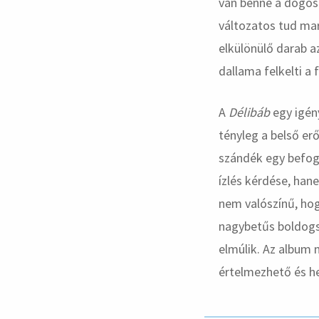
van benne a dögös
változatos tud mar
elkülönülő darab 
dallama felkelti a 
A
Délibáb
egy igén
tényleg a belső erő
szándék egy befoga
ízlés kérdése, han
nem valószínű, hog
nagybetűs boldogsá
elmúlik. Az album 
értelmezhető és he