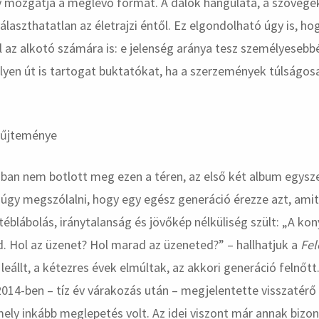
y mozgatja a meglévő formát. A dalok hangulata, a szövegek 
laszthatatlan az életrajzi éntől. Ez elgondolható úgy is, ho
l az alkotó számára is: e jelenség aránya tesz személyesebb
ilyen út is tartogat buktatókat, ha a szerzemények túlságos
ban nem botlott meg ezen a téren, az első két album egysz
úgy megszólalni, hogy egy egész generáció érezze azt, amit
téblábolás, iránytalanság és jövőkép nélküliség szült: „A kon
 Hol az üzenet? Hol marad az üzeneted?” – hallhatjuk a
Fel
k leállt, a kétezres évek elmúltak, az akkori generáció felnőtt
2014-ben – tíz év várakozás után – megjelentette visszatérő
mely inkább meglepetés volt. Az idei viszont már annak bizo