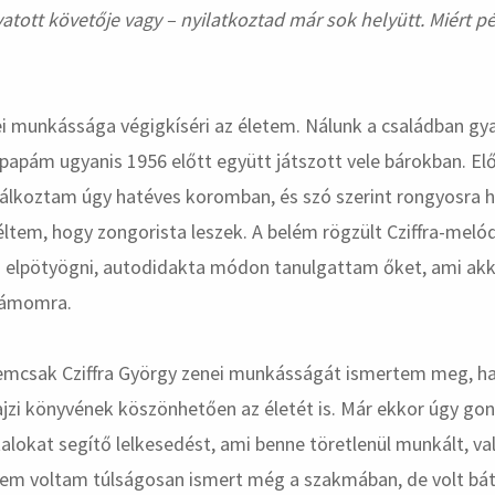
ivatott követője vagy – nyilatkoztad már sok helyütt. Miért p
ei munkássága végigkíséri az életem. Nálunk a családban gy
ypapám ugyanis 1956 előtt együtt játszott vele bárokban. El
lálkoztam úgy hatéves koromban, és szó szerint rongyosra h
ltem, hogy zongorista leszek. A belém rögzült Cziffra-melód
elpötyögni, autodidakta módon tanulgattam őket, ami akk
számomra.
emcsak Cziffra György zenei munkásságát ismertem meg, 
jzi könyvének köszönhetően az életét is. Már ekkor úgy go
atalokat segítő lelkesedést, ami benne töretlenül munkált, va
 Nem voltam túlságosan ismert még a szakmában, de volt b