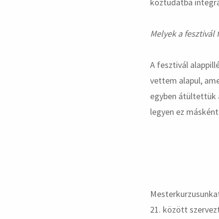
köztudatba integrá
Melyek a fesztivál
A fesztivál alappil
vettem alapul, ame
egyben átültettük 
legyen ez másként
Mesterkurzusunkat 
21. között szervez