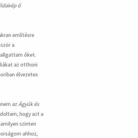
éldakép ő
akran említésre
őször a
allgattam őket.
iákat az otthoni
oriban élvezetes
hanem az
Ágyúk és
ndoltam, hogy azt a
lamilyen szinten
átorságom ahhoz,