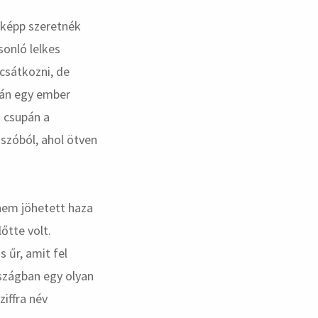
enképp szeretnék
sonló lelkes
csátkozni, de
lán egy ember
s csupán a
sszóból, ahol ötven
nem jöhetett haza
őtte volt.
 űr, amit fel
rszágban egy olyan
iffra név