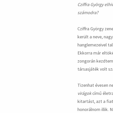
Cziffra György elh
számodra?
Cziffra György zen
került a neve, nag
hanglemezeivel ta
Ekkorra már eltöké
zongorán kezdtem 
társasjáték volt 
Tizenhat évesen n
virágok
című életra
kitartást, azt a fi
honorálnom illik.