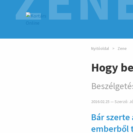
ZEN
Nyitóoldal
Zene
Hogy be
Beszélgeté
2016.02.25 — Szerző:
J
Bár szerte 
ember­ből t