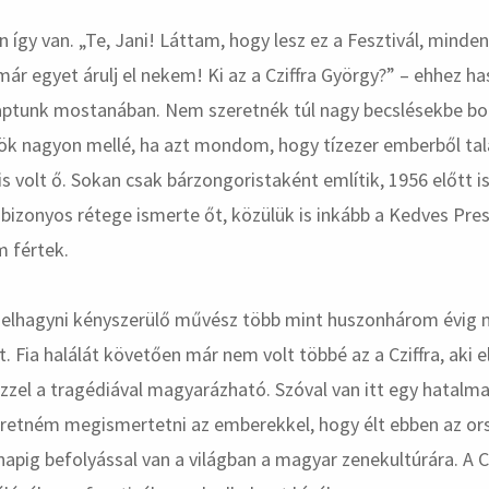
n így van. „Te, Jani! Láttam, hogy lesz ez a Fesztivál, mind
ár egyet árulj el nekem! Ki az a Cziffra György?” – ehhez ha
kaptunk mostanában. Nem szeretnék túl nagy becslésekbe bo
ök nagyon mellé, ha azt mondom, hogy tízezer emberből ta
is volt ő. Sokan csak bárzongoristaként említik, 1956 előtt i
 bizonyos rétege ismerte őt, közülük is inkább a Kedves Pre
m fértek.
elhagyni kényszerülő művész több mint huszonhárom évig 
 Fia halálát követően már nem volt többé az a Cziffra, aki el
ezzel a tragédiával magyarázható. Szóval van itt egy hatalmas
zeretném megismertetni az emberekkel, hogy élt ebben az o
napig befolyással van a világban a magyar zenekultúrára. A Cz