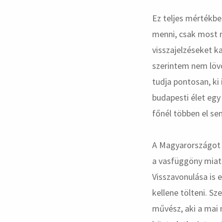
Ez teljes mértékbe
menni, csak most m
visszajelzéseket 
szerintem nem löv
tudja pontosan, ki 
budapesti élet egy
főnél többen el se
A Magyarországot 
a vasfüggöny miatt.
Visszavonulása is 
kellene tölteni. S
művész, aki a mai 