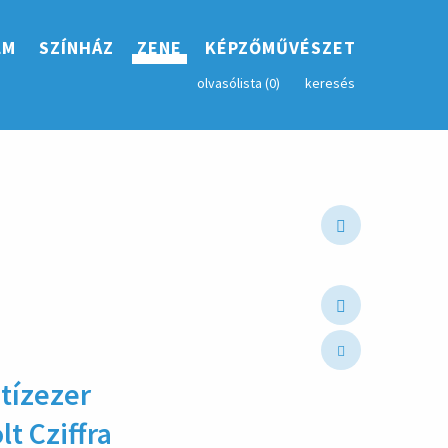
LM
SZÍNHÁZ
ZENE
KÉPZŐMŰVÉSZET
olvasólista (
0
)
keresés
tíz­ezer
lt Cziffra