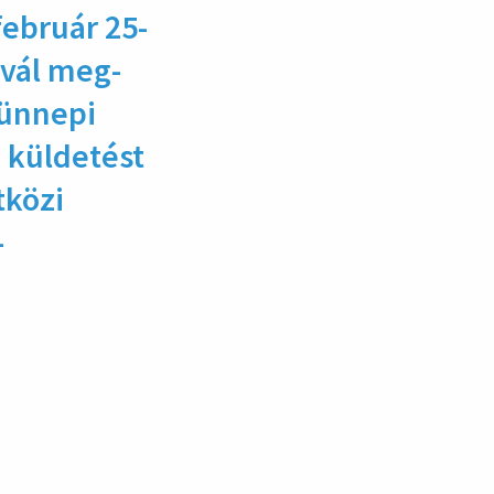
február 25-
ivál meg­
 ünnepi
 küldetést
tközi
–