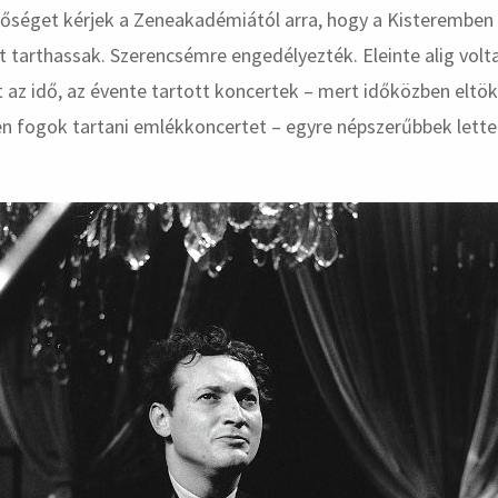
őséget kérjek a Zeneakadémiától arra, hogy a Kisteremben C
 tarthassak. Szerencsémre engedélyezték. Eleinte alig volt
 az idő, az évente tartott koncertek – mert időközben eltö
n fogok tartani emlékkoncertet – egyre népszerűbbek lette