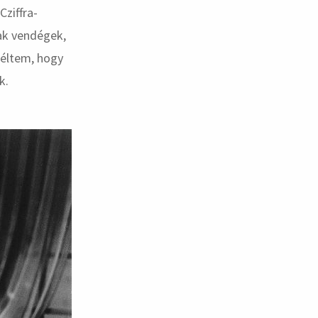
ziffra-
ak vendégek,
kéltem, hogy
k.