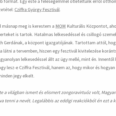
 formát. Egy este a feleségemmel ötleteltünk erről otthon
zetétel:
Cziffra György Fesztivál
.
l másnap meg is kerestem a
MOM
Kulturális Központot, aho
erteket is tartok. Hatalmas lelkesedéssel és csillogó szem
 Gerdának, a központ igazgatójának. Tartottam attól, hog
 látni a tervemben, hiszen egy fesztivál kivitelezése korá
gyanolyan lelkesedéssel állt az ügy mellé, mint én. Innentő
hogy lesz-e Cziffra Fesztivál, hanem az, hogy mikor és hogya
inden jegy elkelt.
rte a világban ismert és elismert zongoravirtuóz volt, Magy
a tenni a nevét. Legalábbis az eddigi reakciókból én ezt a 