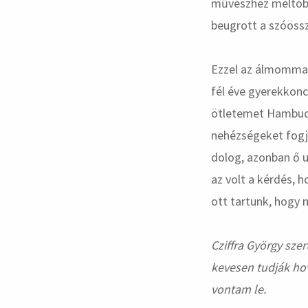
művészhez méltóbb
beugrott a szóöss
Ezzel az álmomma
fél éve gyerekkonc
ötletemet Hambuch
nehézségeket fogja
dolog, azonban ő u
az volt a kérdés, 
ott tartunk, hogy m
Cziffra György sze
kevesen tudják hov
vontam le.