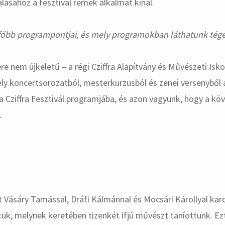
lásához a fesztivál remek alkalmat kínál.
 főbb programpontjai, és mely programokban láthatunk tége
lére nem újkeletű – a régi Cziffra Alapítvány és Művészeti Is
ly koncertsorozatból, mesterkurzusból és zenei versenyből ál
a Cziffra Fesztivál programjába, és azon vagyunk, hogy a k
.
Vásáry Tamással, Dráfi Kálmánnal és Mocsári Károllyal karö
tük, melynek keretében tizenkét ifjú művészt taníottunk. Ez