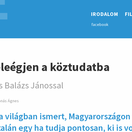
E
hirdetés
IRODALOM
FI
facebook
leégjen a köztudatba
s Balázs Jánossal
ónás Ágnes
a világban ismert, Magyar­orszá­gon 
alán egy ha tudja pon­tosan, ki is vo