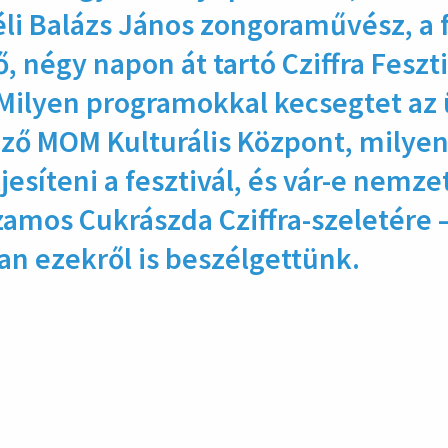
éli Balázs János zongora­művész, a 
, négy napon át tartó Cziffra Fesz­t
 Milyen programokkal kecsegtet az
öző MOM Kulturális Központ, milyen
ljesíteni a fesztivál, és vár-e nemze
Szamos Cukrászda Cziffra-szeletére 
an ezekről is beszélgettünk.
hirdetés