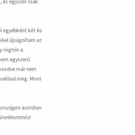
, és egyszer csak
l egyébként két és
ekkel újságoltam az
y rögtön a
ntsem egyszerű
l kezdve már nem
n valósul meg. Most
arországon azonban
következtetést