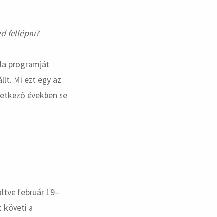
d fellépni?
kola programját
lt. Mi ezt egy az
övetkező években se
ltve február 19–
t követi a