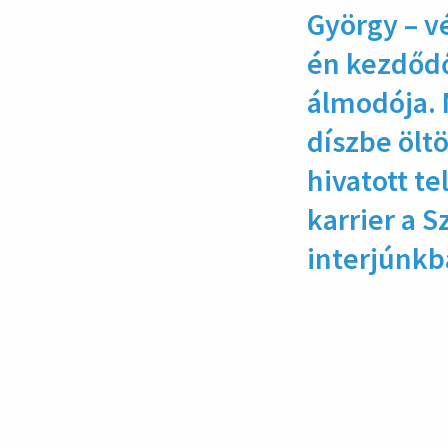
György – v
én kez­dődő
álmo­dója.
díszbe ölt
hivatott te
karrier a 
interjúnkb