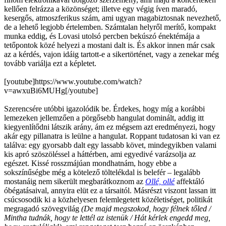
kellően felrázza a közönséget; illetve egy végig íven maradó,
kesergős, atmoszferikus szám, ami ugyan magabiztosnak nevezhető,
de a lehető legjobb értelemben. Számtalan helyről merítő, kompakt
munka eddig, és Lovasi utolsó percben bekúszó énektémája a
tetőpontok közé helyezi a mostani dalt is. És akkor innen már csak
az a kérdés, vajon idáig tartott-e a sikertörténet, vagy a zenekar még
tovább variálja ezt a képletet.
[youtube]https://www.youtube.com/watch?
v=awxuBi6MUHg[/youtube]
Szerencsére utóbbi igazolódik be. Érdekes, hogy míg a korábbi
lemezeken jellemzően a pörgősebb hangulat dominált, addig itt
kiegyenlítődni látszik arány, ám ez mégsem azt eredményezi, hogy
akár egy pillanatra is leülne a hangulat. Roppant tudatosan ki van ez
találva: egy gyorsabb dalt egy lassabb követ, mindegyikben valami
kis apró szöszöléssel a háttérben, ami egyedivé varázsolja az
egészet. Kissé rosszmájúan mondhatnám, hogy ebbe a
sokszínűségbe még a kötelező töltelékdal is belefér – legalább
mostanáig nem sikerült megbarátkoznom az
Ollé, ollé
affektáló
óbégatásaival, annyira elüt ez a társaitól. Másrészt viszont lassan itt
csúcsosodik ki a közhelyesen felemlegetett közéletiséget, politikát
megragadó szövegvilág
(De majd megszokod, hogy félnek tőled /
Mintha tudnák, hogy te lettél az istenük / Hát kérlek engedd meg,