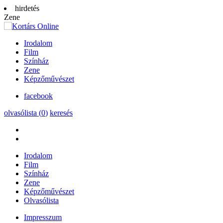
hirdetés
Zene
Irodalom
Film
Színház
Zene
Képzőművészet
facebook
olvasólista (
0
)
keresés
Irodalom
Film
Színház
Zene
Képzőművészet
Olvasólista
Impresszum