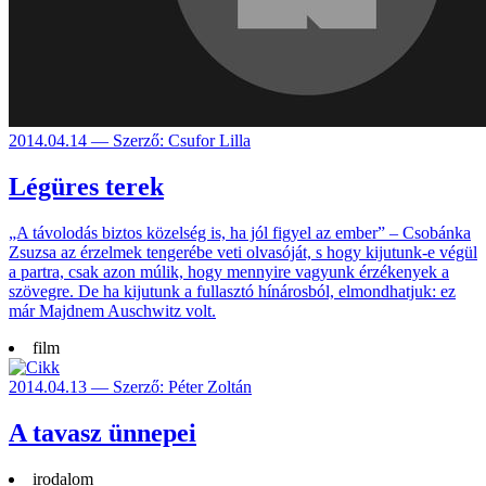
2014.04.14 — Szerző: Csufor Lilla
Légüres terek
„A távolodás biztos közel­ség is, ha jól figyel az ember” – Cso­bánka
Zsuzsa az érzel­mek ten­gerébe veti olva­sóját, s hogy kijutunk-e végül
a partra, csak azon múlik, hogy mennyire vagyunk érzé­kenyek a
szö­vegre. De ha kijutunk a ful­lasz­tó híná­rosból, elmond­hatjuk: ez
már Majd­nem Auschwitz volt.
film
2014.04.13 — Szerző: Péter Zoltán
A tavasz ünnepei
irodalom