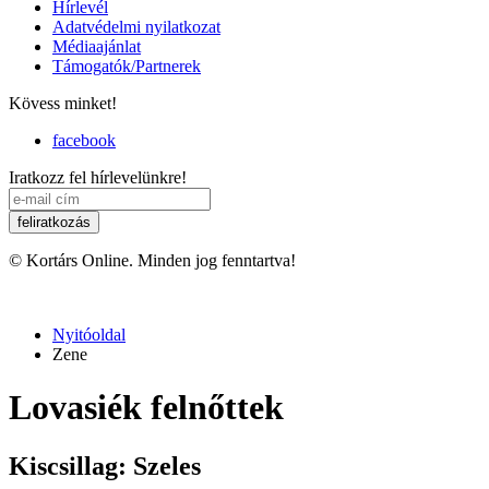
Hírlevél
Adatvédelmi nyilatkozat
Médiaajánlat
Támogatók/Partnerek
Kövess minket!
facebook
Iratkozz fel hírlevelünkre!
© Kortárs Online. Minden jog fenntartva!
Nyitóoldal
Zene
Lovasiék felnőttek
Kiscsillag: Szeles