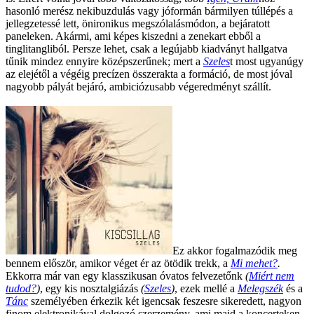
hasonló merész nekibuzdulás vagy jóformán bármilyen túllépés a
jellegzetessé lett, önironikus megszólalásmódon, a bejáratott
paneleken. Akármi, ami képes kiszedni a zenekart ebből a
tinglitangliból. Persze lehet, csak a legújabb kiadványt hallgatva
tűnik mindez ennyire középszerűnek; mert a
Szeles
t most ugyanúgy
az elejétől a végéig precízen összerakta a formáció, de most jóval
nagyobb pályát bejáró, ambiciózusabb végeredményt szállít.
Ez akkor fogalmazódik meg
bennem először, amikor véget ér az ötödik trekk, a
Mi mehet?
.
Ekkorra már van egy klasszikusan óvatos felvezetőnk
(
Miért nem
tudod?
)
, egy kis nosztalgiázás
(
Szeles
)
, ezek mellé a
Melegszék
és a
Tánc
személyében érkezik két igencsak feszesre sikeredett, nagyon
finom elektronikával dolgozó szerzemény, ami majd a koncerteken