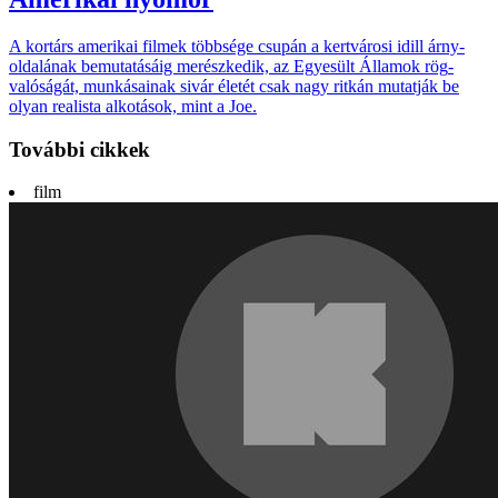
A kortárs amerikai filmek többsége csupán a kert­városi idill árny­
oldalá­nak bemuta­tásáig merész­kedik, az Egye­sült Álla­mok rög­
valósá­gát, munká­sainak sivár éle­tét csak nagy ritkán mutat­ják be
olyan rea­lista alko­tások, mint a Joe.
További cikkek
film