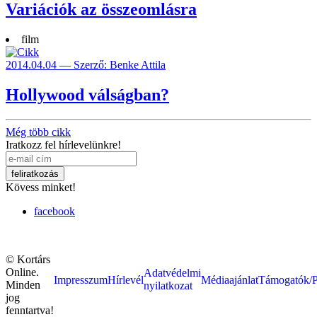
Variációk az összeomlásra
film
2014.04.04 — Szerző: Benke Attila
Hollywood válságban?
Még több cikk
Iratkozz fel hírlevelünkre!
Kövess minket!
facebook
© Kortárs
Online.
Adatvédelmi
Impresszum
Hírlevél
Médiaajánlat
Támogatók/P
Minden
nyilatkozat
jog
fenntartva!