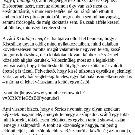
hogy gratuláljak!)
, ami rengeteget tesz hozzá az összképhez.
Elsősorban azért, mert az albumon úgy van szó most az
elvándorlásról, a mindenre feltétel nélkül rábólintó elbutult
emberekről és piros pontokról, hogy ebben semmi hanyagság,
semmi fröcsögés, de még kioktatás sem. Ez csak afféle keserű
rábólintás, minőségi keretezésben.
A záró
Ki találja meg?-
et hallgatva ötlött fel bennem, hogy a
Kiscsillag ugyan eddig mind nyilatkozataiban, mind dalaiban
következetesen tartotta magát valamiféle negyven feletti, kissé
öreguras imázshoz, de a kialakítani kívánt képhez a
Szeles
nél
közelebb aligha kerültek. Valószínűleg most az a leginkább
nyilvánvaló, hogy felnőtteskedő lötyögéshez ezúttal már valódi
érettség is társul. Felvethető, hogy kissé túlzottan egysíkú a jelenlegi
zárlat, amely bár végletekig hiteles, egyúttal halálosan elkeseredett is
– már ha el lehet választani a kettőt egymástól.
[youtube]https://www.youtube.com/watch?
v=XRKYIeG5zB0[/youtube]
Ami viszont biztos, hogy a
Szeles
nyomán egy olyan zenekart
képzelek magam elé, amelyik felmegy a színpadra, szállít egy több
mint korrekt, tökéletesen felépített és egyben tartott show-t, aztán
lemegy a színpadról. A többit a közönségre hagyja, mi pedig
eldönthetjük, mit szólunk ehhez. Részemről a közönség azt mondja,