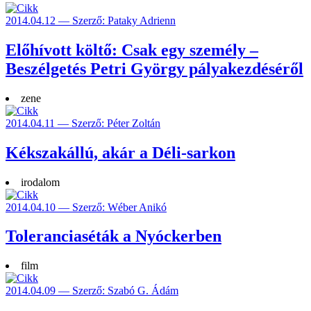
2014.04.12 — Szerző: Pataky Adrienn
Előhívott költő: Csak egy személy –
Beszélgetés Petri György pályakezdéséről
zene
2014.04.11 — Szerző: Péter Zoltán
Kékszakállú, akár a Déli-sarkon
irodalom
2014.04.10 — Szerző: Wéber Anikó
Toleranciaséták a Nyóckerben
film
2014.04.09 — Szerző: Szabó G. Ádám