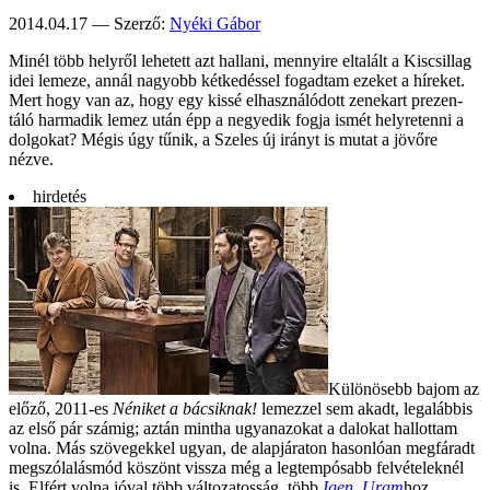
2014.04.17 — Szerző:
Nyéki Gábor
Minél több helyről lehe­tett azt hallani, mennyire elta­lált a Kis­csillag
idei lemeze, annál nagyobb kétke­déssel fogad­tam ezeket a híreket.
Mert hogy van az, hogy egy kissé elhasz­náló­dott zene­kart pre­zen­
táló harma­dik lemez után épp a negye­dik fogja ismét helyre­tenni a
dol­gokat? Mégis úgy tűnik, a Szeles új irányt is mutat a jövőre
nézve.
hirdetés
Különösebb bajom az
előző, 2011-es
Néniket a bácsiknak!
lemezzel sem akadt, legalábbis
az első pár számig; aztán mintha ugyanazokat a dalokat hallottam
volna. Más szövegekkel ugyan, de alapjáraton hasonlóan megfáradt
megszólalásmód köszönt vissza még a legtempósabb felvételeknél
is. Elfért volna jóval több változatosság, több
Igen, Uram
hoz