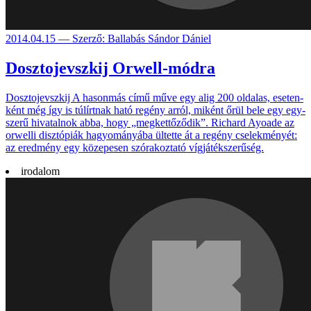
2014.04.15 — Szerző: Ballabás Sándor Dániel
Dosztojevszkij Orwell-módra
Dosztojevszkij A hason­más című műve egy alig 200 oldalas, ese­ten­
ként még így is túl­írtnak ható regény arról, miként őrül bele egy egy­
szerű hiva­talnok abba, hogy „meg­kettő­ződik”. Richard Ayoade az
orwelli disz­tópiák hagyo­má­nyába ültette át a regény cselek­ményét:
az ered­mény egy köze­pesen szóra­koz­tató víg­játék­szerű­ség.
irodalom