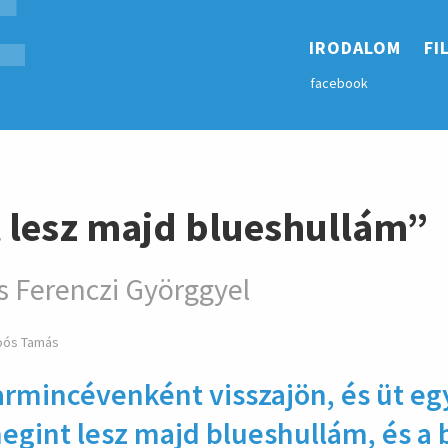
E
hirdetés
IRODALOM
FI
facebook
 lesz majd blueshullám”
s Ferenczi Györggyel
oós Tamás
rminc­éven­ként vissza­jön, és üt eg
egint lesz majd blues­hullám, és a 