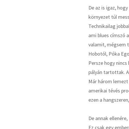
De az is igaz, hog
környezet túl mess
Technikailag jobba
ami blues címszó a
valamit, mégsem te
Hobotól, Póka Egon
Persze hogy nincs 
pályán tartottak. 
Már három lemezt k
amerikai tévés prod
ezen a hangszeren
De annak ellenére,
Ez csak egy ember