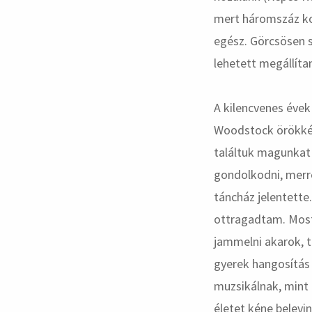
mert háromszáz ko
egész. Görcsösen 
lehetett megállíta
A kilencvenes évek
Woodstock örökké 
találtuk magunkat 
gondolkodni, merre
táncház jelentette.
ottragadtam. Most
jammelni akarok, t
gyerek hangosítás 
muzsikálnak, mint 
életet kéne belevi