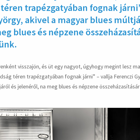
téren tra­péz­ga­tyá­ban fog­nak járni”
örgy, akivel a magyar blues múlt­jár
eg blues és nép­zene össze­háza­sítá­
tünk.
enként visszajön, és üt egy nagyot, úgyhogy megint lesz ma
hirdetés
dság téren trapézgatyában fognak járni” – vallja Ferenczi Gy
áról és jelenéről, na meg blues és népzene összeházasításár