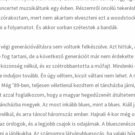
ncertet muzsikáltunk egy évben. Részemről öncélú tekerésb
szórakoztam, mert nem akartam elveszteni ezt a woodstocki
ni a folyamatot. És akkor sorban szétestek a bandák.
 végi generációváltásra sem voltunk felkészülve. Azt hittük,
fog tartani, de a következő generációt már nem érdekelte 
közönség nélkül, és ez szétrobbantotta a műfajt. Mindenki
 induljon tovább. Én úgy véltem, kicsit váltani nem lehet. A
 Még ’89-ben, teljesen véletlenül kezdtem el táncházba járni
 azzal foglalkozom, hogy a magyar hegedűzenét átültetem 
áncházba megyek. Az most inkább blues, mint a blues. Kiáll 
nélkül, és arra táncol háromszáz ember. Hajnali 4-kor még o
az ördögök, és a legjobb csajok is odajárnak. A blueszenésze
nni a játékukba. Az számomra látványbluesozás, ha valaki hús