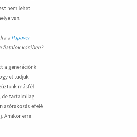
est nem lehet
elye van.
dta a
Papaver
a fiatalok körében?
ett a generációnk
ogy el tudjuk
ezúztunk másfél
, de tartalmilag
en szórakozás efelé
j. Amikor erre