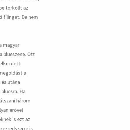
e torkollt az
 fílinget. De nem
 a magyar
a blueszene. Ott
 elkezdett
 megoldást a
, és utána
bluesra. Ha
játszani három
lyan erővel
knek is ezt az
zezredszerre is