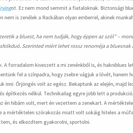
Crying
ot. Ez nem mond semmit a fiataloknak. Biztonsági blu
én nem is zenélek a Rackában olyan emberrel, akinek munkah
szeretik a bluest, ha nem tudják, hogy éppen az szól” – mon
esfolkduó. Szerinted miért lehet rossz renoméja a bluesnak 
k. A forradalom kiveszett a mi zenénkből is, és hakniblues l
ntünk fel a színpadra, hogy zsebre vágjuk a lóvét, hanem h
juk inni. Őrjöngés volt az egész. Bekaptunk az elején, majd l
s építkezés nélkül. Technikailag egyre jobb lett a produkció
az én hibám volt, mert én vezettem a zenekart. A mértéktel
 de a mértéktelen szórakozás miatt volt sokáig hiteles a műfa
ttem, és elkezdtem gyakorolni, sportolni.