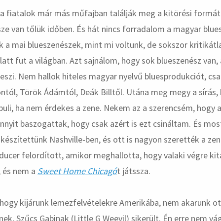
y a fiatalok már más műfajban találják meg a kitörési formát.
ze van tőlük időben. És hát nincs forradalom a magyar blue
k a mai blueszenészek, mint mi voltunk, de sokszor kritikátla
latt fut a világban. Azt sajnálom, hogy sok blueszenész van
szi. Nem hallok hiteles magyar nyelvű bluesprodukciót, csa
tól, Török Ádámtól, Deák Billtől. Utána meg megy a sírás, h
buli, ha nem érdekes a zene. Nekem az a szerencsém, hogy a
Annyit baszogattak, hogy csak azért is ezt csináltam. És mos
észítettünk Nashville-ben, és ott is nagyon szerették a zen
ucer felordított, amikor meghallotta, hogy valaki végre kita
, és nem a
Sweet Home Chicagó
t játssza.
 hogy kijárunk lemezfelvételekre Amerikába, nem akarunk ott 
nek,
Szűcs Gabinak
(
Little G Weevil
) sikerült. Én erre nem v