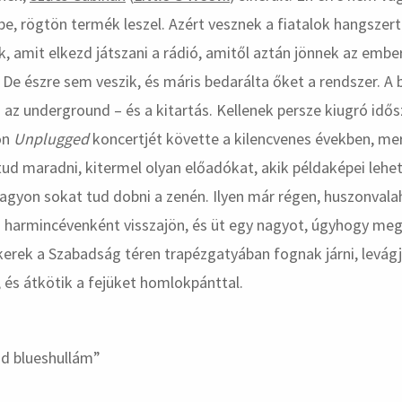
be, rögtön termék leszel. Azért vesznek a fiatalok hangszer
k, amit elkezd játszani a rádió, amitől aztán jönnek az embe
. De észre sem veszik, és máris bedarálta őket a rendszer. A 
 az underground – és a kitartás. Kellenek persze kiugró idős
on
Unplugged
koncertjét követte a kilencvenes években, mer
ud maradni, kitermel olyan előadókat, akik példaképei lehe
agyon sokat tud dobni a zenén. Ilyen már régen, huszonvala
es harmincévenként visszajön, és üt egy nagyot, úgyhogy meg
kerek a Szabadság téren trapézgatyában fognak járni, levág
 és átkötik a fejüket homlokpánttal.