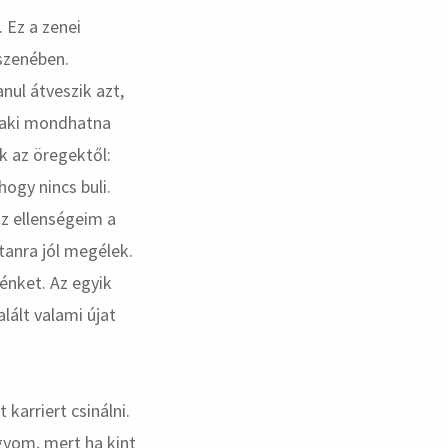
 Ez a zenei
szenében.
nul átveszik azt,
, aki mondhatna
k az öregektől:
ogy nincs buli.
z ellenségeim a
tanra jól megélek.
énket. Az egyik
lált valami újat
karriert csinálni.
ágyom, mert ha kint