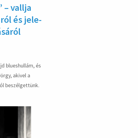
 – vallja
ól és jele­
sá­ról
jd blueshullám, és
örgy, akivel a
ól beszélgettünk.