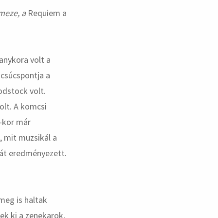
emeze, a
Requiem a
anykora volt a
 csúcspontja a
odstock volt.
olt. A komcsi
1-kor már
, mit muzsikál a
rát eredményezett.
meg is haltak
nek ki a zenekarok,