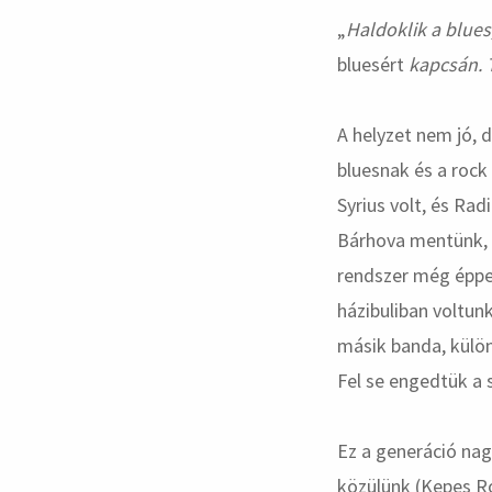
„
Haldoklik a blue
bluesért
kapcsán. T
A helyzet nem jó, 
bluesnak és a rock
Syrius volt, és Rad
Bárhova mentünk, h
rendszer még éppen
házibuliban voltun
másik banda, külö
Fel se engedtük a 
Ez a generáció nag
közülünk (Kepes Rob