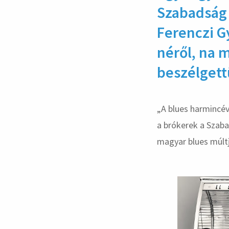
Sza­bad­ság 
Ferenczi Gy
néről, na m
beszél­get
„A blues harmincév
a brókerek a Szaba
magyar blues múltj