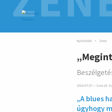
ZEN
Nyitóoldal
Zene
„Megint
Beszélgeté
2016.07.07 — Szerző:
S
„A blues ha
úgy­hogy m