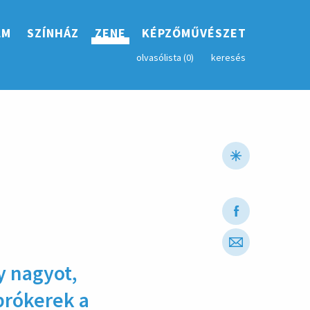
LM
SZÍNHÁZ
ZENE
KÉPZŐMŰVÉSZET
olvasólista (
0
)
keresés
y nagyot,
bró­kerek a