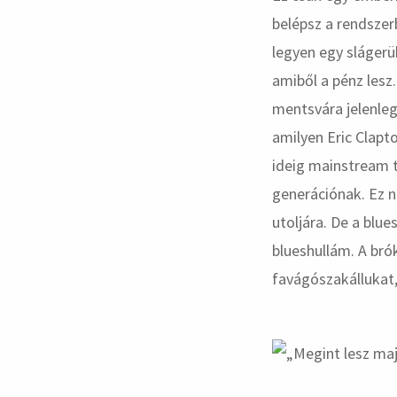
belépsz a rendszer
legyen egy slágerü
amiből a pénz lesz
mentsvára jelenleg
amilyen Eric Clapt
ideig mainstream t
generációnak. Ez n
utoljára. De a blu
blueshullám. A bró
favágószakállukat,