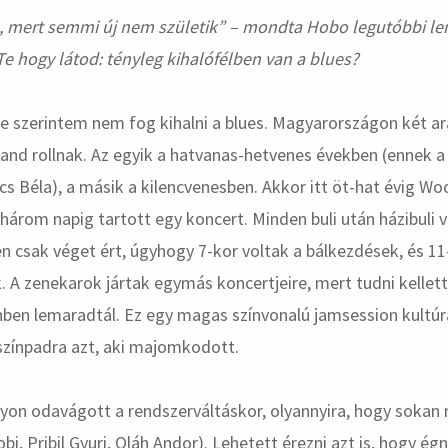
s, mert semmi új nem születik” – mondta Hobo legutóbbi l
e hogy látod: tényleg kihalófélben van a blues?
de szerintem nem fog kihalni a blues. Magyarországon két ar
 and rollnak. Az egyik a hatvanas-hetvenes években (ennek a
ics Béla), a másik a kilencvenesben. Akkor itt öt-hat évig Wo
árom napig tartott egy koncert. Minden buli után házibuli v
 csak véget ért, úgyhogy 7-kor voltak a bálkezdések, és 1
k. A zenekarok jártak egymás koncertjeire, mert tudni kellett
nben lemaradtál. Ez egy magas színvonalú jamsession kultú
színpadra azt, aki majomkodott.
yon odavágott a rendszerváltáskor, olyannyira, hogy sokan 
i, Pribil Gyuri, Oláh Andor). Lehetett érezni azt is, hogy ég