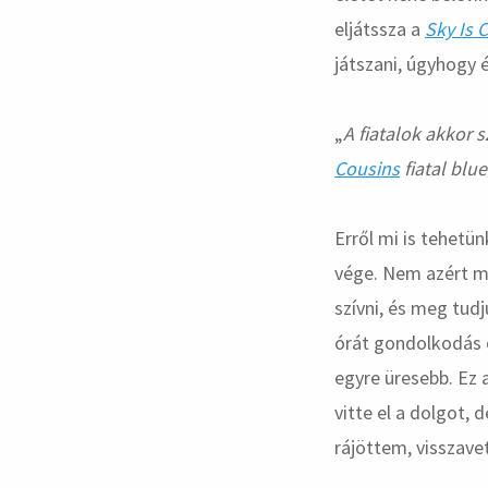
eljátssza a
Sky Is 
játszani, úgyhogy 
„
A fiatalok akkor 
Cousins
fiatal blu
Erről mi is tehetün
vége. Nem azért me
szívni, és meg tud
órát gondolkodás é
egyre üresebb. Ez 
vitte el a dolgot,
rájöttem, visszave