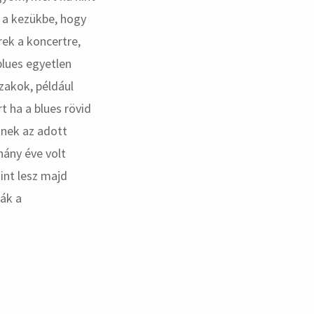
t a kezükbe, hogy
rek a koncertre,
blues egyetlen
zakok, például
t ha a blues rövid
tnek az adott
hány éve volt
int lesz majd
ják a