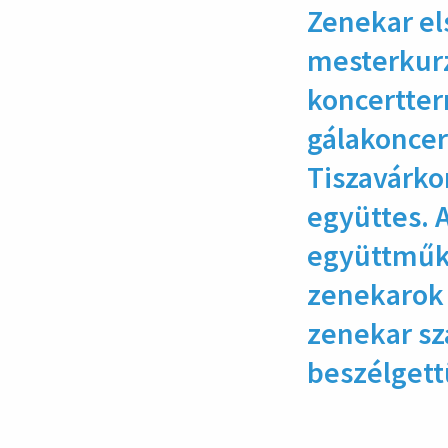
Zenekar el
mesterkurz
koncertter
gálakoncer
Tiszavárko
együttes. 
együttműkö
zenekarok 
zenekar sz
beszélgett