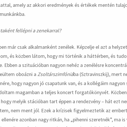
attal, amely az akkori eredmények és értékek mentén tula
 munkánkba.
aként fellépni a zenekarral?
vben már csak alkalmanként zenélek. Képzelje el azt a helyze
zom, és közben látom, hogy mi történik a háttérben, és tud
e. Ebben a szituációban nagyon nehéz a zenélésre koncentrá
beültem oboázni a
Zsoltárszimfóniá
ba (Sztravinszkij), mert 
enére, hogy nagyon jó csapatunk van, és a kollégáim nagyon
doltam magamban a teljes koncert forgatókönyvét. Közben 
 hogy melyik stációban tart éppen a rendezvény – hát ezt 
tem, nem ment jól. Ezek a krízisek figyelmeztetik az embert
 ellenére azonban nagy ritkán, ha „pihenni szeretnék”, ma is 