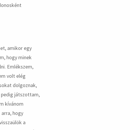
jdonosként
tet, amikor egy
om, hogy minek
lni. Emlékszem,
nem volt elég
 sokat dolgoznak,
pedig játszottam,
nem kívánom
 arra, hogy
visszaülök a