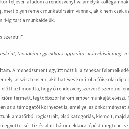
nkor teljesen átadom a rendezvényt valamelyik kollégámnak.
, mert olyan remek munkatársaim vannak, akik nem csak az
n 4-ig tart a munkaidejük.
usként, tanárként egy ekkora apparátus irányítását megsze
ltam. A menedzsment együtt nőtt ki a zenekar felemelkedés
zemélyi asszisztensem, akit hatéves korától a főiskolai dipl
 előtt azt mondta, hogy ő rendezvényszervező szeretne lenn
ozícióra termett, legtöbbször három ember munkáját elviszi.
ben az a támogatói környezet is, amellyel az önkormányzat
attunk amatőrből regisztrált, első kategóriás, kiemelt, majd
ló együttessé. Tíz év alatt három ekkora lépést megtenni s