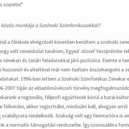
hirdetés
közös munkája a Szolnoki Szimfonikusokkal?
nül a főiskola elvégzését követően kerültem a szolnoki zen
hogy volt zeneiskolai tanárom, Egyed József Veszprémbe te
a zenekari és tanári feladatokkal járó pozícióra. Eleinte a tan
 huszonöt év elteltével már nem tudtam összehangolni a z
ladatokat. 1996-ban lettem a Szolnoki Szimfonikus Zenekar 
06-2007 táján az előadóművészeti törvény megfogalmazódo
ekarunk a regionális, félprofi együttesek közül a hazai kultur
 fölkerülni, akkor regisztrálni, minősülni kell, ahogyan arról
 szabályzata rendelkezik. Szükség volt egy fenntartóra is 
nk a normatív támogatási rendszerbe. Így szorosabbra font