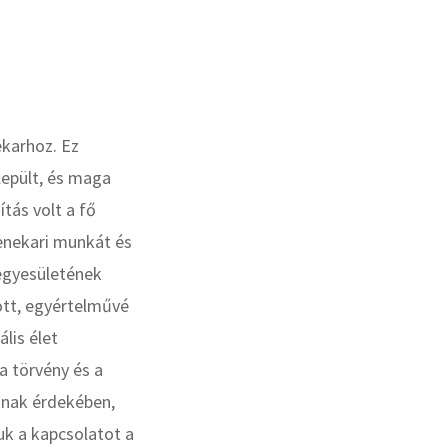
ekarhoz. Ez
lepült, és maga
ítás volt a fő
enekari munkát és
egyesületének
tt, egyértelművé
ális élet
 a törvény és a
annak érdekében,
uk a kapcsolatot a