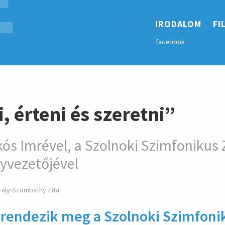
E
hirdetés
IRODALOM
FI
facebook
, érteni és szeretni”
kós Imrével, a Szolnoki Szimfonikus
yvezetőjével
rály-Szombathy Zita
rendezik meg a Szolnoki Szimfoni