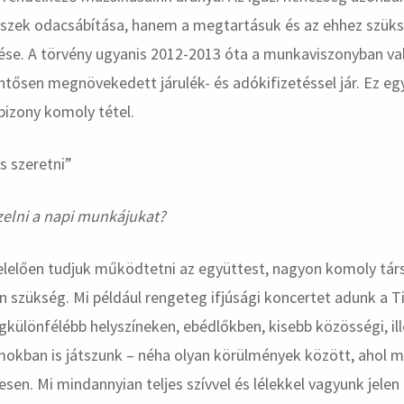
zek odacsábítása, hanem a megtartásuk és az ehhez szüks
se. A törvény ugyanis 2012-2013 óta a munkaviszonyban val
entősen megnövekedett járulék- és adókifizetéssel jár. Ez egy
bizony komoly tétel.
zelni a napi munkájukat?
lelően tudjuk működtetni az együttest, nagyon komoly tár
an szükség. Mi például rengeteg ifjúsági koncertet adunk a T
egkülönfélébb helyszíneken, ebédlőkben, kisebb közösségi, i
okban is játszunk – néha olyan körülmények között, ahol
esen. Mi mindannyian teljes szívvel és lélekkel vagyunk jelen