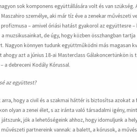
agyon sok komponens együttállására volt és van szükség. A
 Maszahiro személye, aki már tíz éve a zenekar művészeti v
profizmusa – amivel óriási hatást gyakorol az együttesre – 
zi a muzsikusainkat, de úgy, hogy közben összhangban tartja 
yt. Nagyon könnyen tudunk együttműködni más magasan kva
nt ahogy azt a június 18-ai Masterclass Gálakoncertünkön is 
– a debreceni Kodály Kórussal.
ssé az együttest?
arra, hogy a civil és a szakmai háttér is biztosítsa azokat a 
n olyan a zenei élet, s az iránta való társadalmi igény, min
játszunk, jók a lehetőségeink ahhoz, hogy idomuljunk a hel
 művészeti partnereink vannak: a balett, a kórusok, a művés