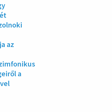
gy
ét
zolnoki
ja az
szimfonikus
eiről a
vel