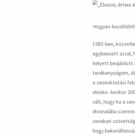
Hogyan kezdődött 
1982-ben, közvetle
egybeesett azzal, 
helyett beajánlott 
tevékenységem, de
a zeneoktatási fe
elnöke. Amikor 20
vált, hogy ha a zen
élvonalába szeretne
zenekari szövetség
hogy bekerülhessü