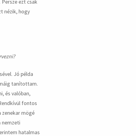
 Persze ezt csak
t nézik, hogy
rvezni?
ével. Jó példa
omáig tanítottam.
i, és valóban,
 Rendkívül fontos
 a zenekar mögé
 a nemzeti
zerintem hatalmas