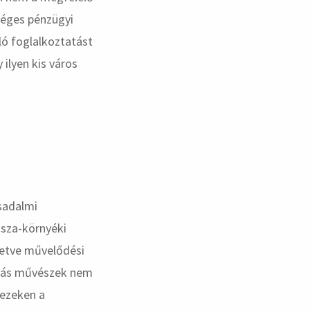
éges pénzügyi
ó foglalkoztatást
 ilyen kis város
sadalmi
isza-környéki
lletve művelődési
 más művészek nem
 ezeken a