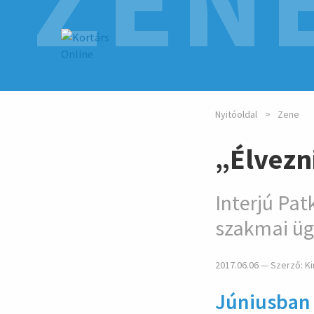
ZEN
Nyitóoldal
Zene
„Élvezni
Interjú Pat
szakmai üg
2017.06.06 — Szerző:
Ki
Júniusban 