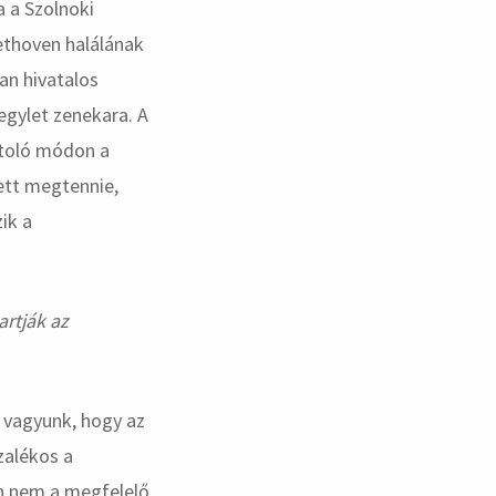
 a Szolnoki
ethoven halálának
an hivatalos
egylet zenekara. A
dtoló módon a
ett megtennie,
ik a
artják az
k vagyunk, hogy az
zalékos a
n nem a megfelelő