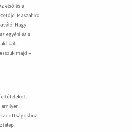
z első és a
ezetője. Maszahiro
kiváló. Nagy
az egyéni és a
lifikált
tesszük majd –
feltételeket,
t amilyen.
yi adottságokhoz.
ztelep.