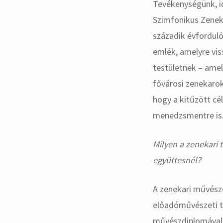
Tevékenységünk, id
Szimfonikus Zeneka
századik évforduló
emlék, amelyre vis
testületnek – ame
fővárosi zenekarok
hogy a kitűzött cé
menedzsmentre is
Milyen a zenekari t
együttesnél?
A zenekari művésze
előadóművészeti tö
művészdiplomával 