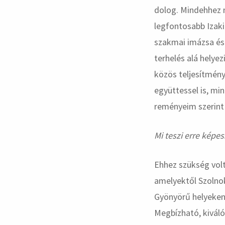
dolog. Mindehhez n
legfontosabb Izaki
szakmai imázsa és 
terhelés alá helye
közös teljesítmén
együttessel is, mi
reményeim szerint 
Mi teszi erre képe
Ehhez szükség volt 
amelyektől Szolnoko
Gyönyörű helyeken 
Megbízható, kiváló