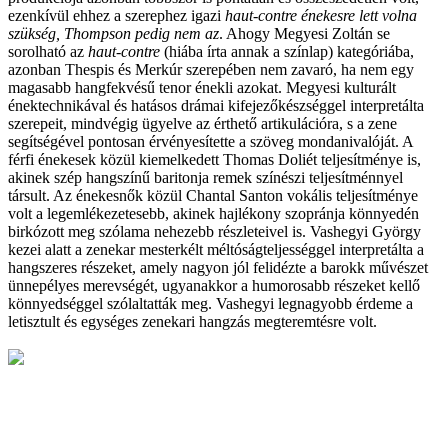
ezenkívül ehhez a szerephez igazi
haut-contre
énekesre lett volna
szükség, Thompson pedig nem az
. Ahogy Megyesi Zoltán se
sorolható az
haut-contre
(hiába írta annak a színlap) kategóriába,
azonban Thespis és Merkúr szerepében nem zavaró, ha nem egy
magasabb hangfekvésű tenor énekli azokat. Megyesi kulturált
énektechnikával és hatásos drámai kifejezőkészséggel interpretálta
szerepeit, mindvégig ügyelve az érthető artikulációra, s a zene
segítségével pontosan érvényesítette a szöveg mondanivalóját. A
férfi énekesek közül kiemelkedett Thomas Doliét teljesítménye is,
akinek szép hangszínű baritonja remek színészi teljesítménnyel
társult. Az énekesnők közül Chantal Santon vokális teljesítménye
volt a legemlékezetesebb, akinek hajlékony szopránja könnyedén
birkózott meg szólama nehezebb részleteivel is. Vashegyi György
kezei alatt a zenekar mesterkélt méltóságteljességgel interpretálta a
hangszeres részeket, amely nagyon jól felidézte a barokk művészet
ünnepélyes merevségét, ugyanakkor a humorosabb részeket kellő
könnyedséggel szólaltatták meg. Vashegyi legnagyobb érdeme a
letisztult és egységes zenekari hangzás megteremtésre volt.