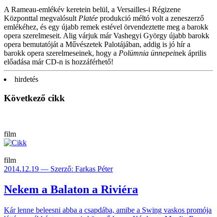
A Rameau-emlékév keretein belül, a Versailles-i Régizene
Központtal megvalósult
Platée
produkció méltó volt a zeneszerző
emlékéhez, és egy újabb remek estével örvendeztette meg a barokk
opera szerelmeseit. Alig várjuk már Vashegyi György újabb barokk
opera bemutatóját a Művészetek Palotájában, addig is jó hír a
barokk opera szerelmeseinek, hogy a
Polümnia ünnepei
nek április
előadása már CD-n is hozzáférhető!
hirdetés
Következő cikk
film
film
2014.12.19 — Szerző: Farkas Péter
Nekem a Balaton a Riviéra
Kár lenne bele­esni abba a csap­dába, amibe a Swing vaskos pro­mója