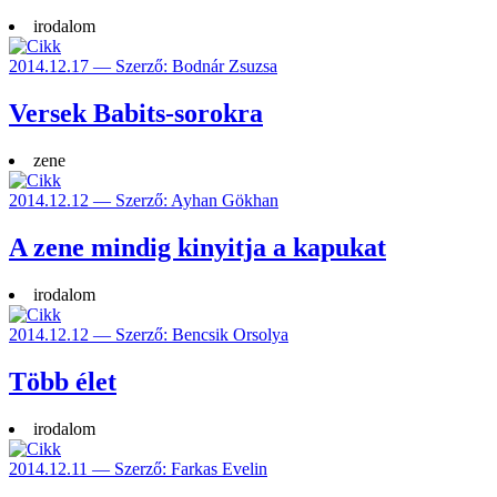
irodalom
2014.12.17 — Szerző: Bodnár Zsuzsa
Versek Babits-sorokra
zene
2014.12.12 — Szerző: Ayhan Gökhan
A zene mindig kinyitja a kapukat
irodalom
2014.12.12 — Szerző: Bencsik Orsolya
Több élet
irodalom
2014.12.11 — Szerző: Farkas Evelin