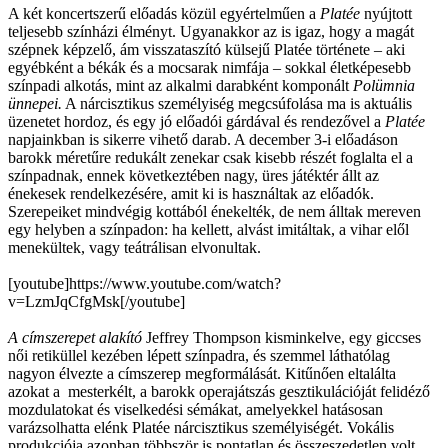
A két koncertszerű előadás közül egyértelműen a
Platée
nyújtott
teljesebb színházi élményt. Ugyanakkor az is igaz, hogy a magát
szépnek képzelő, ám visszataszító külsejű Platée története – aki
egyébként a békák és a mocsarak nimfája – sokkal életképesebb
színpadi alkotás, mint az alkalmi darabként komponált
Polümnia
ünnepei.
A nárcisztikus személyiség megcsúfolása ma is aktuális
üzenetet hordoz, és egy jó előadói gárdával és rendezővel a
Platée
napjainkban is sikerre vihető darab. A december 3-i előadáson
barokk méretűre redukált zenekar csak kisebb részét foglalta el a
színpadnak, ennek következtében nagy, üres játéktér állt az
énekesek rendelkezésére, amit ki is használtak az előadók.
Szerepeiket mindvégig kottából énekelték, de nem álltak mereven
egy helyben a színpadon: ha kellett, alvást imitáltak, a vihar elől
menekültek, vagy teátrálisan elvonultak.
[youtube]https://www.youtube.com/watch?
v=LzmJqCfgMsk[/youtube]
A címszerepet alakító
Jeffrey Thompson kisminkelve, egy giccses
női retiküllel kezében lépett színpadra, és szemmel láthatólag
nagyon élvezte a címszerep megformálását. Kitűnően eltalálta
azokat a mesterkélt, a barokk operajátszás gesztikulációját felidéző
mozdulatokat és viselkedési sémákat, amelyekkel hatásosan
varázsolhatta elénk Platée nárcisztikus személyiségét. Vokális
produkciója azonban többször is pontatlan és összeszedetlen volt,