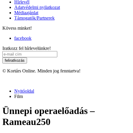
Hírlevél
Adatvédelmi nyilatkozat
Médiaajánlat
Támogatók/Partnerek
Kövess minket!
facebook
Iratkozz fel hírlevelünkre!
© Kortárs Online. Minden jog fenntartva!
Nyitóoldal
Film
Ünnepi operaelőadás –
Rameau250