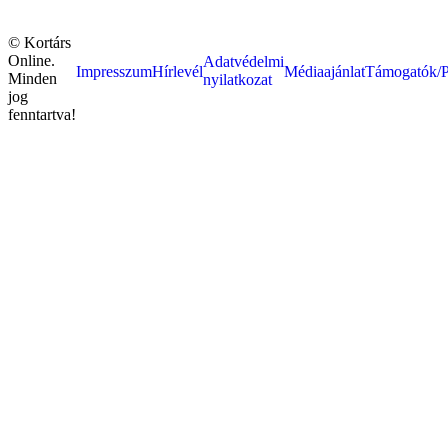
© Kortárs
Online.
Adatvédelmi
Impresszum
Hírlevél
Médiaajánlat
Támogatók/P
Minden
nyilatkozat
jog
fenntartva!