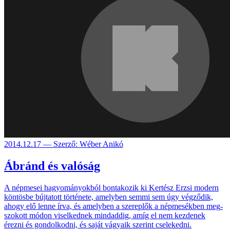
2014.12.17 — Szerző: Wéber Anikó
Ábránd és valóság
A népmesei hagyomá­nyokból bontakozik ki Kertész Erzsi modern
kön­tösbe bújta­tott törté­nete, amely­ben semmi sem úgy vég­ződik,
ahogy elő lenne írva, és amely­ben a sze­replők a nép­mesék­ben meg­
szokott módon visel­kednek mind­addig, amíg el nem kez­denek
érezni és gondol­kodni, és saját vágyaik szerint csele­kedni.