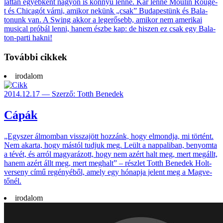
láttán egyéb­ként nagyon is könnyű lenne. Kár lenne Moulin Rouge-
t és Chicagót várni, amikor nekünk „csak” Buda­pestünk és Bala­
tonunk van. A Swing akkor a leg­erő­sebb, ami­kor nem ame­rikai
musi­cal próbál lenni, hanem észbe kap: de hiszen ez csak egy Bala­
ton-parti hakni!
További cikkek
irodalom
2014.12.17 — Szerző: Totth Benedek
Cápák
„Egyszer álmom­ban vissza­jött hoz­zánk, hogy el­mondja, mi tör­tént.
Nem akarta, hogy más­tól tudjuk meg. Leült a nap­pali­ban, be­nyomta
a tévét, és arról magya­rázott, hogy nem azért halt meg, mert meg­állt,
hanem azért állt meg, mert meg­halt” – részlet Totth Bene­dek Holt­
ver­seny című regé­nyé­ből, amely egy hó­napja jelent meg a Magve­
tőnél.
irodalom