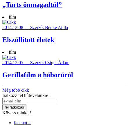
„Tarts önmagadtól”
film
2014.12.08 — Szerző: Benke Attila
Elszállított életek
film
2014.12.05 — Szerző: Csiger Ádám
Gerillafilm a háborúról
Még több cikk
Iratkozz fel hírlevelünkre!
Kövess minket!
facebook