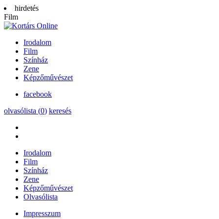
hirdetés
Film
Irodalom
Film
Színház
Zene
Képzőművészet
facebook
olvasólista (
0
)
keresés
Irodalom
Film
Színház
Zene
Képzőművészet
Olvasólista
Impresszum