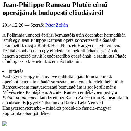
Jean-Philippe Rameau Platée című
operájának budapesti előadásáról
2014.12.20 — Szerző:
Péter Zoltán
A Polümnia ünnepei áprilisi bemu­tatója után decem­ber harma­dikán
ismét egy Jean-Philippe Rameau opera koncert­szerű elő­adását
tekint­hettük meg a Bartók Béla Nem­zeti Hang­ver­seny­terem­ben.
Ezúttal azon­ban nem egy elfe­ledett remek­mű feltá­masztá­sának,
hanem a szerző egyik legnép­szerűbb operá­jának, a szati­rikus Platée
című opusz­nak lehetünk szem- és fültanúi.
hirdetés
Vashegyi György néhány éve indította útjára francia barokk
operákat bemutató előadássorozatát, amelynek keretein belül több
Rameau-opera magyarországi bemutatójára is sor került már a
Művészetek Palotájában. Az idei Rameau emlékévben pedig a
Polümnia ünnepei
után december 3-án a
Platée
című Rameau-darab
előadására is jegyet válthattunk a Bartók Béla Nemzeti
Hangversenyterembe – mindkét produkció francia–magyar
koprodukcióban jött létre.