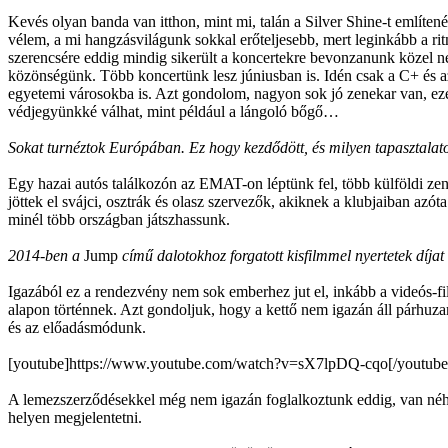
Kevés olyan banda van itthon, mint mi, talán a Silver Shine-t említ
vélem, a mi hangzásvilágunk sokkal erőteljesebb, mert leginkább a r
szerencsére eddig mindig sikerült a koncertekre bevonzanunk közel né
közönségünk. Több koncertünk lesz júniusban is. Idén csak a C+ és az
egyetemi városokba is. Azt gondolom, nagyon sok jó zenekar van, ezér
védjegyünkké válhat, mint például a lángoló bőgő…
Sokat turnéztok Európában. Ez hogy kezdődött, és milyen tapasztalato
Egy hazai autós találkozón az EMAT-on léptünk fel, több külföldi zene
jöttek el svájci, osztrák és olasz szervezők, akiknek a klubjaiban az
minél több országban játszhassunk.
2014-ben a
Jump
című dalotokhoz forgatott kisfilmmel nyertetek díja
Igazából ez a rendezvény nem sok emberhez jut el, inkább a videós-f
alapon történnek. Azt gondoljuk, hogy a kettő nem igazán áll párhuza
és az előadásmódunk.
[youtube]https://www.youtube.com/watch?v=sX7lpDQ-cqo[/youtube
A lemezszerződésekkel még nem igazán foglalkoztunk eddig, van néh
helyen megjelentetni.