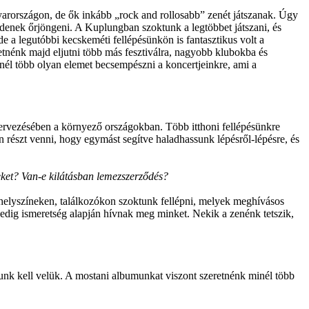
yarországon, de ők inkább „rock and rollosabb” zenét játszanak. Úgy
denek őrjöngeni. A Kuplungban szoktunk a legtöbbet játszani, és
 a legutóbbi kecskeméti fellépésünkön is fantasztikus volt a
etnénk majd eljutni több más fesztiválra, nagyobb klubokba és
nél több olyan elemet becsempészni a koncertjeinkre, ami a
szervezésében a környező országokban. Több itthoni fellépésünkre
n részt venni, hogy egymást segítve haladhassunk lépésről-lépésre, és
teket? Van-e kilátásban lemezszerződés?
 helyszíneken, találkozókon szoktunk fellépni, melyek meghívásos
pedig ismeretség alapján hívnak meg minket. Nekik a zenénk tetszik,
k kell velük. A mostani albumunkat viszont szeretnénk minél több