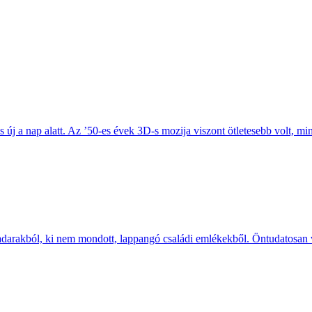
 új a nap alatt. Az ’50-es évek 3D-s mozija viszont ötletesebb volt, min
­rakból, ki nem mon­dott, lap­pangó családi emlé­kekből. Öntu­dato­san vá