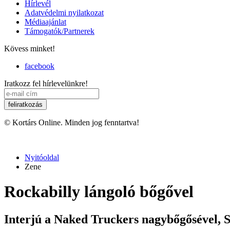
Hírlevél
Adatvédelmi nyilatkozat
Médiaajánlat
Támogatók/Partnerek
Kövess minket!
facebook
Iratkozz fel hírlevelünkre!
© Kortárs Online. Minden jog fenntartva!
Nyitóoldal
Zene
Rockabilly lángoló bőgővel
Interjú a Naked Truckers nagybőgősével, S