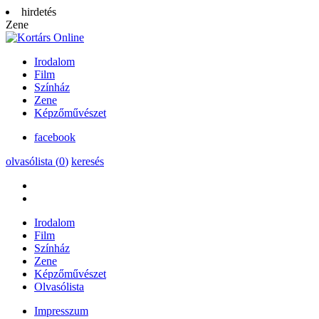
hirdetés
Zene
Irodalom
Film
Színház
Zene
Képzőművészet
facebook
olvasólista (
0
)
keresés
Irodalom
Film
Színház
Zene
Képzőművészet
Olvasólista
Impresszum