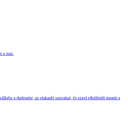
t a mai.
llalja a dado­gást, az elakadó szava­kat, és ezzel elkü­löníti magát a