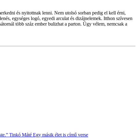
erkedni és nyitottnak lenni. Nem utolsó sorban pedig el kell érni,
enés, egységes logó, egyedi arculat és dizájnelemek. Itthon szívesen
 sátornál több száz ember bulizhat a parton. Úgy vélem, nemcsak a
ste.” Tinkó Máté Egy másik élet is című verse