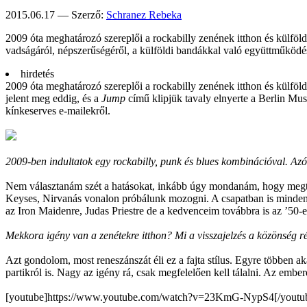
2015.06.17 — Szerző:
Schranez Rebeka
2009 óta meghatá­rozó szereplői a rocka­billy zenének itthon és külföl­
vadsá­gáról, népsze­rűsé­géről, a kül­földi ban­dák­kal való együtt­műkö­dé
hirdetés
2009 óta meghatározó szereplői a rockabilly zenének itthon és külföl
jelent meg eddig, és a
Jump
című klipjük tavaly elnyerte a Berlin Mus
kínkeserves e-mailekről.
2009-ben indultatok egy rockabilly, punk és blues kombinációval. Azó
Nem választanám szét a hatásokat, inkább úgy mondanám, hogy megtar
Keyses, Nirvanás vonalon próbálunk mozogni. A csapatban is mindenk
az Iron Maidenre, Judas Priestre de a kedvenceim továbbra is az ’50-e
Mekkora igény van a zenétekre itthon? Mi a visszajelzés a közönség r
Azt gondolom, most reneszánszát éli ez a fajta stílus. Egyre többen ak
partikról is. Nagy az igény rá, csak megfelelően kell tálalni. Az embe
[youtube]https://www.youtube.com/watch?v=23KmG-NypS4[/youtu