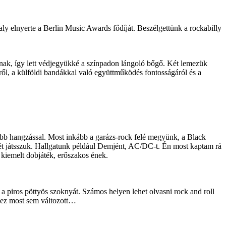
aly elnyerte a Berlin Music Awards fődíját. Beszél­gettünk a rocka­billy
lnak, így lett védjegyükké a színpadon lángoló bőgő. Két lemezük
ről, a külföldi bandákkal való együttműködés fontosságáról és a
bb hangzással. Most inkább a garázs-rock felé megyünk, a Black
ét játsszuk. Hallgatunk például Demjént, AC/DC-t. Én most kaptam rá
 kiemelt dobjáték, erőszakos ének.
 a piros pöttyös szoknyát. Számos helyen lehet olvasni rock and roll
em ez most sem változott…