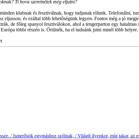
goknak? Ti hova szeretnétek még eljutni?
ni minden klubnak és fesztiválnak, hogy tudjanak rólunk. Telefonálni, ism
 eljusson, és ezáltal több lehetőségünk legyen. Fontos még a jó megjel
rák, de főleg spanyol fesztiválokon, ahol a tengerparton egy hatalmas
urópa többi részén is. Örülnék, ha el tudnánk jutni minél több helyre.
rt
ze. / Ismerősök egymáshoz szólnak, / Világít ilyenkor, míg takar, az e