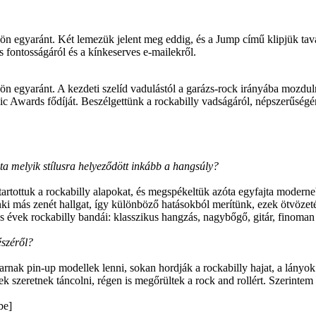
dön egy­aránt. Két leme­zük jelent meg eddig, és a Jump című klipjük tav
s fontos­ságá­ról és a kínke­serves e-mailek­ről.
dön egyaránt. A kezdeti szelíd vadulástól a garázs-rock irányába mozdu
ic Awards fődíját. Beszélgettünk a rockabilly vadságáról, népszerűségé
ta melyik stílusra helyeződött inkább a hangsúly?
tottuk a rockabilly alapokat, és megspékeltük azóta egyfajta moderne
i más zenét hallgat, így különböző hatásokból merítünk, ezek ötvözet
s évek rockabilly bandái: klasszikus hangzás, nagybőgő, gitár, finoman
észéről?
arnak pin-up modellek lenni, sokan hordják a rockabilly hajat, a lányok
rek szeretnek táncolni, régen is megőrültek a rock and rollért. Szerint
be]