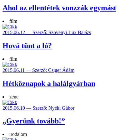
Ahol az ellentétek vonzzák egymást
film
2015.06.12 — Szerző: Szövényi-Lux Balázs
Hová tűnt a ló?
film
2015.06.11 — Szerző: Csiger Ádám
Hétköznapok a halálgyárban
zene
2015.06.10 — Szerző: Nyéki Gábor
„Gyerünk tovább!”
irodalom