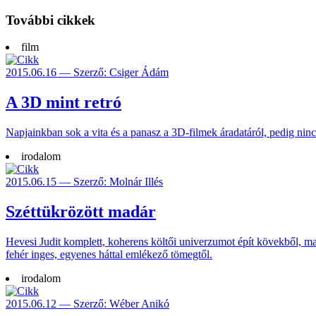
További cikkek
film
2015.06.16 — Szerző: Csiger Ádám
A 3D mint retró
Napjainkban sok a vita és a panasz a 3D-filmek áradatáról, pedig nincs
irodalom
2015.06.15 — Szerző: Molnár Illés
Széttükrözött madár
Hevesi Judit komplett, koherens költői univer­zumot épít kövek­ből, mada
fehér inges, egye­nes háttal emlé­kező tömegtől.
irodalom
2015.06.12 — Szerző: Wéber Anikó