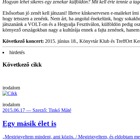
Hogyan lehet sikeres egy zenekar külföldön? Mit kell érte tennie a ta
Elsősorban jó zenét kell játszani! Illetve kínkeservesen e-maileket ír
hogy tetsszen a zenénk. Nem árt, ha angolul énekelünk, hogy sokakhoz
játszanánk a VOLT-on és a Hegyalja Fesztiválon, külföldön pedig oszt
környező országokban nagy a kultúrája ennek a fajta zenének, hanem E
Következő koncert:
2015. június 18., Könyvtár Klub és TreffOrt Ke
hirdetés
Következő cikk
irodalom
irodalom
2015.06.17 — Szerző: Tinkó Máté
Egy másik élet is
„Megirigyeltem mindent, ami közös. / Megirigyeltem, és eldobtam mess