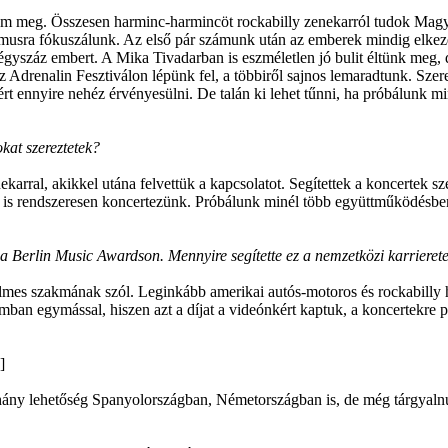
eném meg. Összesen harminc-harmincöt rockabilly zenekarról tudok Mag
itmusra fókuszálunk. Az első pár számunk után az emberek mindig elkez
gyszáz embert. A Mika Tivadarban is eszméletlen jó bulit éltünk meg, de
 Adrenalin Fesztiválon lépünk fel, a többiről sajnos lemaradtunk. Szer
t ennyire nehéz érvényesülni. De talán ki lehet tűnni, ha próbálunk mi
kat szereztetek?
karral, akikkel utána felvettük a kapcsolatot. Segítettek a koncertek 
óta is rendszeresen koncertezünk. Próbálunk minél több együttműködésbe
t a Berlin Music Awardson. Mennyire segítette ez a nemzetközi karriere
ilmes szakmának szól. Leginkább amerikai autós-motoros és rockabilly
mban egymással, hiszen azt a díjat a videónkért kaptuk, a koncertekre 
]
ány lehetőség Spanyolországban, Németországban is, de még tárgyalnun