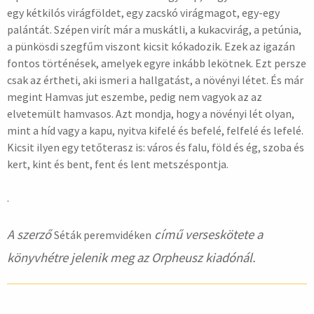
egy kétkilós virágföldet, egy zacskó virágmagot, egy-egy
palántát. Szépen virít már a muskátli, a kukacvirág, a petúnia,
a pünkösdi szegfűm viszont kicsit kókadozik. Ezek az igazán
fontos történések, amelyek egyre inkább lekötnek. Ezt persze
csak az értheti, aki ismeri a hallgatást, a növényi létet. És már
megint Hamvas jut eszembe, pedig nem vagyok az az
elvetemült hamvasos. Azt mondja, hogy a növényi lét olyan,
mint a híd vagy a kapu, nyitva kifelé és befelé, felfelé és lefelé.
Kicsit ilyen egy tetőterasz is: város és falu, föld és ég, szoba és
kert, kint és bent, fent és lent metszéspontja.
.
A szerző
című verseskötete a
Séták peremvidéken
könyvhétre jelenik meg az Orpheusz kiadónál.