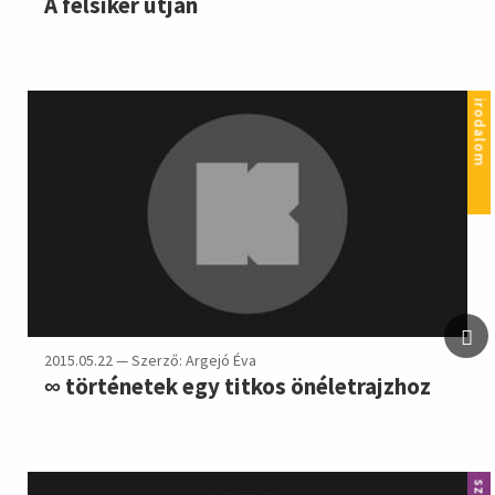
A félsiker útján
irodalom
2015.05.22 — Szerző: Argejó Éva
∞ történetek egy titkos önéletrajzhoz