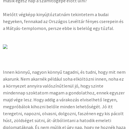
másik egész nap a számítógépe előtt ülni?
Mielőtt végképp kinyújtóztatnám tekintetem a budai
hegyeken, fennakad az Országos Levéltár fényes cserepein és
a Mátyás-templomon, persze ebbe is belelóg egy tűzfal.
Innen könnyű, nagyon könnyű tagadni, és tudni, hogy mit nem
akarunk. Nem akarnék például soha elköltözni innen, noha ez
a környezet annyira valószínűtlenül jó, hogy szinte
mindennap szoktatom magam a gondolathoz, ennek egyszer
majd vége lesz. Hogy addig a várakozás elviselhető legyen,
megpróbálok kihozni belőle minden lehetőségét. Jó itt
teregetni, napozni, olvasni, dolgozni, faszénen egy kis pácolt
húst, zöldséget sütni, át-átbólintani a hatodik emeleti
diplomatáknak. És nem múlik el úgy nap, hogy ne hoznék haza