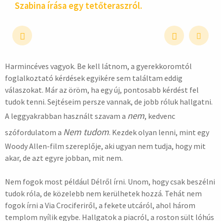
Szabina írása egy tető­teraszról.
Harmincéves vagyok. Be kell látnom, a gyerekkoromtól
hirdetés
foglalkoztató kérdések egyikére sem találtam eddig
válaszokat. Már az öröm, ha egy új, pontosabb kérdést fel
tudok tenni. Sejtéseim persze vannak, de jobb róluk hallgatni.
nem
A leggyakrabban használt szavam a
, kedvenc
Nem tudom
szófordulatom a
. Kezdek olyan lenni, mint egy
Woody Allen-film szereplője, aki ugyan nem tudja, hogy mit
akar, de azt egyre jobban, mit nem.
Nem fogok most például Délről írni. Unom, hogy csak beszélni
tudok róla, de közelebb nem kerülhetek hozzá. Tehát nem
fogok írni a Via Crociferiről, a fekete utcáról, ahol három
templom nyílik egybe. Hallgatok a piacról, a roston sült lóhús