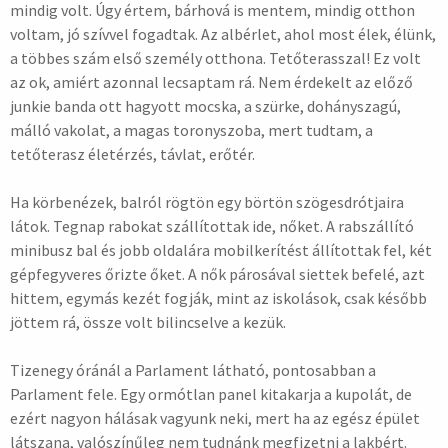
mindig volt. Úgy értem, bárhová is mentem, mindig otthon
voltam, jó szívvel fogadtak. Az albérlet, ahol most élek, élünk,
a többes szám első személy otthona. Tetőterasszal! Ez volt
az ok, amiért azonnal lecsaptam rá. Nem érdekelt az előző
junkie banda ott hagyott mocska, a szürke, dohányszagú,
málló vakolat, a magas toronyszoba, mert tudtam, a
tetőterasz életérzés, távlat, erőtér.
Ha körbenézek, balról rögtön egy börtön szögesdrótjaira
látok. Tegnap rabokat szállítottak ide, nőket. A rabszállító
minibusz bal és jobb oldalára mobilkerítést állítottak fel, két
gépfegyveres őrizte őket. A nők párosával siettek befelé, azt
hittem, egymás kezét fogják, mint az iskolások, csak később
jöttem rá, össze volt bilincselve a kezük.
Tizenegy óránál a Parlament látható, pontosabban a
Parlament fele. Egy ormótlan panel kitakarja a kupolát, de
ezért nagyon hálásak vagyunk neki, mert ha az egész épület
látszana, valószínűleg nem tudnánk megfizetni a lakbért.