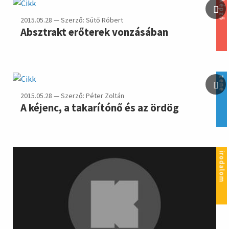
képző
2015.05.28 — Szerző: Sütő Róbert
Absztrakt erőterek vonzásában
zene
2015.05.28 — Szerző: Péter Zoltán
A kéjenc, a takarítónő és az ördög
irodalom