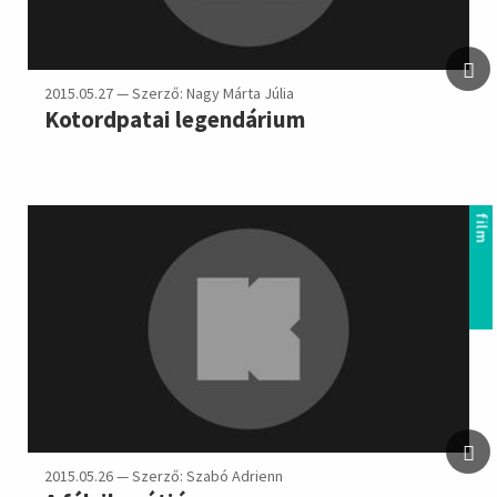
2015.05.27 — Szerző: Nagy Márta Júlia
Kotordpatai legendárium
film
2015.05.26 — Szerző: Szabó Adrienn