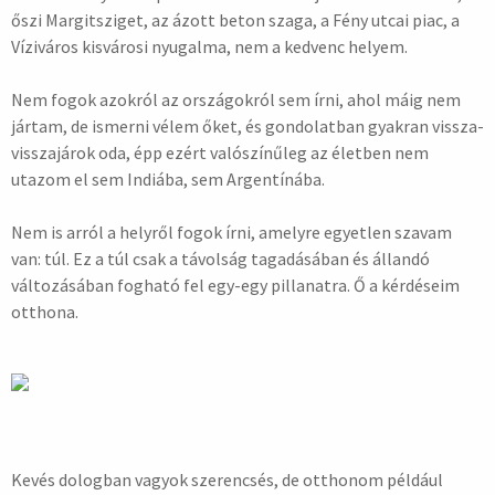
őszi Margitsziget, az ázott beton szaga, a Fény utcai piac, a
Víziváros kisvárosi nyugalma, nem a kedvenc helyem.
Nem fogok azokról az országokról sem írni, ahol máig nem
jártam, de ismerni vélem őket, és gondolatban gyakran vissza-
visszajárok oda, épp ezért valószínűleg az életben nem
utazom el sem Indiába, sem Argentínába.
Nem is arról a helyről fogok írni, amelyre egyetlen szavam
van: túl. Ez a túl csak a távolság tagadásában és állandó
változásában fogható fel egy-egy pillanatra. Ő a kérdéseim
otthona.
Kevés dologban vagyok szerencsés, de otthonom például