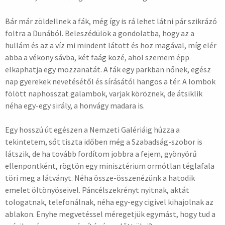
Bár már zöldellnek a fák, még így is rá lehet látni pár szikrázó
foltra a Dunából. Beleszédülök a gondolatba, hogy az a
hullám és az a víz mi mindent látott és hoz magával, míg elér
abba a vékony sávba, két faág közé, ahol szemem épp
elkaphatja egy mozzanatát. A fák egy parkban nőnek, egész
nap gyerekek nevetésétől és sírásától hangos a tér. A lombok
fölött naphosszat galambok, varjak köröznek, de átsiklik
néha egy-egy sirály, a honvágy madara is.
Egy hosszú út egészen a Nemzeti Galériáig húzza a
tekintetem, sőt tiszta időben még a Szabadság-szobor is
látszik, de ha tovább fordítom jobbra a fejem, gyönyörű
ellenpontként, rögtön egy minisztérium ormótlan téglafala
töri meg a látványt. Néha össze-összenézünk a hatodik
emelet öltönyöseivel. Páncélszekrényt nyitnak, aktát
tologatnak, telefonálnak, néha egy-egy cigivel kihajolnak az
ablakon. Enyhe megvetéssel méregetjük egymást, hogy tud a