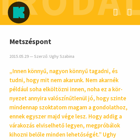
IRODA
hirdetés
Metszéspont
2015.05.29 — Szerző:
Ughy Szabina
„Innen könnyű, nagyon könnyű tagadni, és
tudni, hogy mit nem akarunk. Nem akar­nék
például soha elköl­tözni innen, noha ez a kör­
nyezet annyira való­színűt­lenül jó, hogy szinte
minden­nap szok­tatom magam a gondo­lathoz,
ennek egy­szer majd vége lesz. Hogy addig a
vára­kozás elvisel­hető legyen, megpró­bálok
kihozni belőle minden lehető­ségét.” Ughy