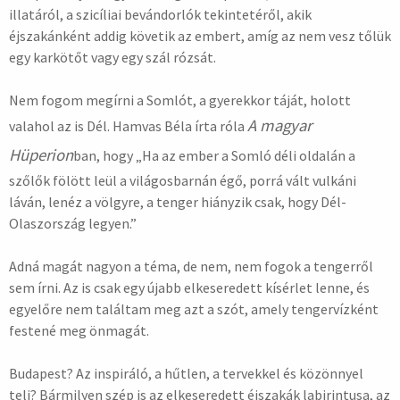
illatáról, a szicíliai bevándorlók tekintetéről, akik
éjszakánként addig követik az embert, amíg az nem vesz tőlük
egy karkötőt vagy egy szál rózsát.
Nem fogom megírni a Somlót, a gyerekkor táját, holott
A magyar
valahol az is Dél. Hamvas Béla írta róla
Hüperion
ban, hogy „Ha az ember a Somló déli oldalán a
szőlők fölött leül a világosbarnán égő, porrá vált vulkáni
láván, lenéz a völgyre, a tenger hiányzik csak, hogy Dél-
Olaszország legyen.”
Adná magát nagyon a téma, de nem, nem fogok a tengerről
sem írni. Az is csak egy újabb elkeseredett kísérlet lenne, és
egyelőre nem találtam meg azt a szót, amely tengervízként
festené meg önmagát.
Budapest? Az inspiráló, a hűtlen, a tervekkel és közönnyel
teli? Bármilyen szép is az elkeseredett éjszakák labirintusa, az