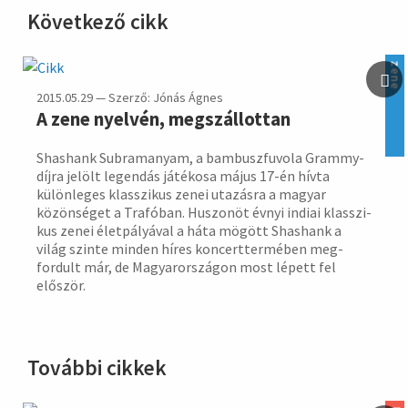
Következő cikk
hirdetés
zene
2015.05.29 — Szerző: Jónás Ágnes
A zene nyelvén, megszállottan
Shashank Subramanyam, a bambusz­fuvola Gram­my-
díjra jelölt legen­dás játé­kosa május 17-én hívta
külön­leges klasszi­kus zenei uta­zásra a magyar
közön­séget a Trafóban. Hu­szonöt évnyi indiai klasszi­
kus zenei élet­pályá­val a háta mögött Shashank a
világ szinte minden híres koncert­ter­mében meg­
fordult már, de Magyar­orszá­gon most lépett fel
először.
További cikkek