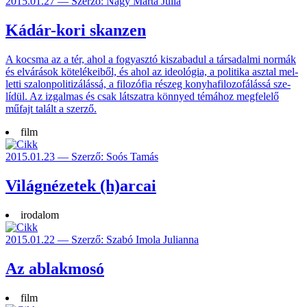
2015.01.27 — Szerző: Nagy Márta Júlia
Kádár-kori skanzen
A kocsma az a tér, ahol a fo­gyasz­tó kisza­badul a társa­dalmi normák
és elvá­rások kötelé­keiből, és ahol az ideo­lógia, a poli­tika asz­tal mel­
letti szalon­politi­zá­lássá, a filo­zófia részeg konyha­filozo­fálássá sze­
lídül. Az izgal­mas és csak lát­szatra könnyed témá­hoz meg­felelő
műfajt talált a szerző.
film
2015.01.23 — Szerző: Soós Tamás
Világnézetek (h)arcai
irodalom
2015.01.22 — Szerző: Szabó Imola Julianna
Az ablakmosó
film