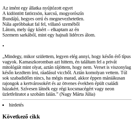
Az imént egy állatka nyújtózott egyet
A kidöntött fatörzsön, karcsú, mogyorószín
Bundájú, hegyes orrú és megnevezhetetlen.
Nála apróbbakat fal fel, villanó szeméből
Látom, mely úgy kísért – elkaptam az én
Szemem sarkából, mint egy hajnali lidérces álom.
•
„Mindegy, mikor születtem, legyen elég annyi, hogy későn érő típus
vagyok. Kamaszkoromban azt hittem, én találtam fel a privát
mitológiát mint olyat, aztán rájöttem, hogy nem. Verset is viszonylag
későn kezdtem írni, ráadásul viccből. Aztán komolyan vettem. Túl
sok szabadidőm nincs, ha mégis marad, akkor éppen mániákusan
rajongok a kertvárosokért és az ötvenes években épült családi
házakért. Szívesen látnék egy régi kocsmacégért vagy neon
üzletfeliratot a szobám falán.” (Nagy Márta Júlia)
hirdetés
Következő cikk