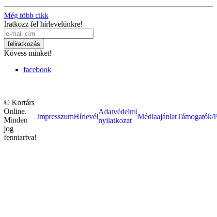
Még több cikk
Iratkozz fel hírlevelünkre!
Kövess minket!
facebook
© Kortárs
Online.
Adatvédelmi
Impresszum
Hírlevél
Médiaajánlat
Támogatók/P
Minden
nyilatkozat
jog
fenntartva!