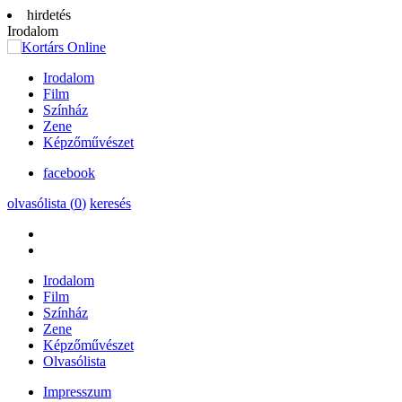
hirdetés
Irodalom
Irodalom
Film
Színház
Zene
Képzőművészet
facebook
olvasólista (
0
)
keresés
Irodalom
Film
Színház
Zene
Képzőművészet
Olvasólista
Impresszum