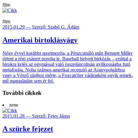
film
film
2015.01.29 — Szerző: Szabó G. Ádám
Amerikai birtoklásvágy
Négy évvel korábbi sport­mozija, a Pénz­csináló után Bennett Miller
újfent a régi zsánert porolja le. Base­ball helyett bir­kó­zás – ezút­tal a
birokra kelés az egy­mással való össze­láncolt­ság gyilkos­ságba futó
meta­forája. Noha számos ame­rikai recen­zió az Arany­polgárhoz
vagy a Vérző olajhoz mérte, a Fox­catcher vád­irat­ként egyik remek­
mű magas­latáig sem ér fel.
További cikkek
zene
2015.01.28 — Szerző: Fejes János
A szürke fejezet