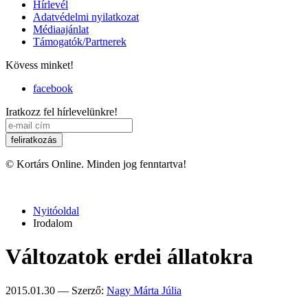
Hírlevél
Adatvédelmi nyilatkozat
Médiaajánlat
Támogatók/Partnerek
Kövess minket!
facebook
Iratkozz fel hírlevelünkre!
© Kortárs Online. Minden jog fenntartva!
Nyitóoldal
Irodalom
Változatok erdei állatokra
2015.01.30 — Szerző:
Nagy Márta Júlia