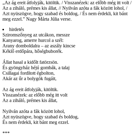
„Az ág ereit átfolyják, kitöltik. / Visszanézek: az előbb még itt volt /
Az a ziháló, prémes kis állat, // Nyilván azóta a fák között lohol, /
Azt nyüszögve, hogy szabad és boldog, / És nem érdekli, kit bánt
meg ezzel.” Nagy Márta Júlia verse.
hirdetés
Sziromszőnyeg az utcákon, messze
Kanyarog, amerre hurcol a szél:
Arany domboldalra – az aszály kincse
Kéklő erdőpára, hőségbuborék.
Állat hasal a kidőlt fatörzsön.
És gyöngyház héjú gombák, a talaj
Csillagai fordított égbolton,
Akár az űr a bolygók fugáit,
Az ág ereit átfolyják, kitöltik.
Visszanézek: az előbb még itt volt
Az a ziháló, prémes kis állat,
Nyilván azóta a fák között lohol,
Azt nyüszögve, hogy szabad és boldog,
És nem érdekli, kit bánt meg ezzel.
***