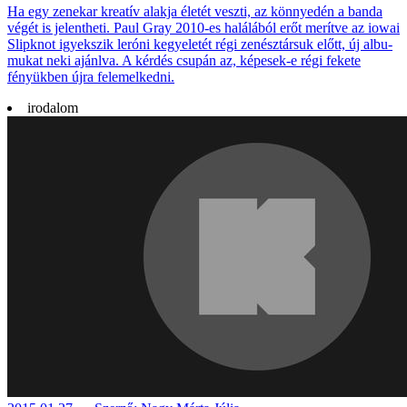
Ha egy zenekar kreatív alakja éle­tét veszti, az könnye­dén a banda
végét is jelent­heti. Paul Gray 2010-es halá­lából erőt me­rítve az iowai
Slipknot igyekszik leróni kegye­letét régi zenész­társuk előtt, új albu­
mukat neki ajánlva. A kérdés csupán az, képe­sek-e régi fekete
fényük­ben újra fel­emel­kedni.
irodalom