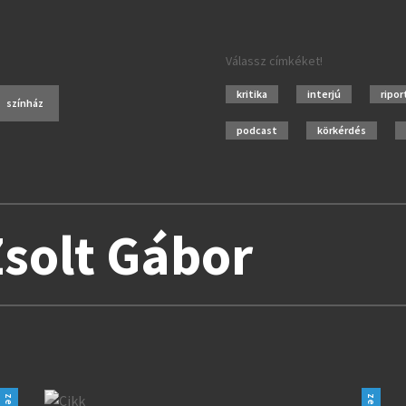
Válassz címkéket!
kritika
interjú
ripor
színház
podcast
körkérdés