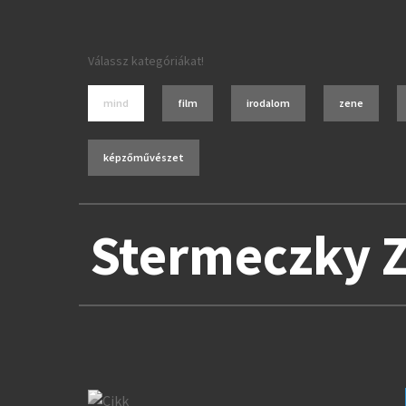
Válassz kategóriákat!
mind
film
irodalom
zene
képzőművészet