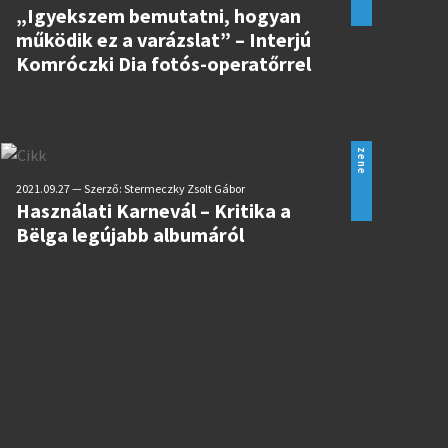
„Igyekszem bemutatni, hogyan
működik ez a varázslat” – Interjú
Komróczki Dia fotós-operatőrrel
zene
2021.09.27 — Szerző: Stermeczky Zsolt Gábor
Használati Karnevál – Kritika a
Bëlga legújabb albumáról