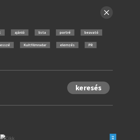
t
ajánló
lista
portré
beavató
esszé
Kultfilmradar
elemzés
PR