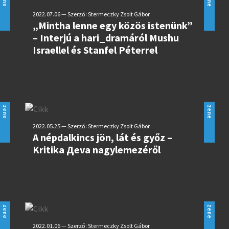
zene
zene
2022.07.06 — Szerző: Stermeczky Zsolt Gábor
„Mintha lenne egy közös istenünk”
– Interjú a hari_dramáról Mushu
Israellel és Stanfel Péterrel
zene
zene
2022.05.25 — Szerző: Stermeczky Zsolt Gábor
A népdalkincs jön, lát és győz –
Kritika Дeva nagylemezéről
zene
zene
2022.01.06 — Szerző: Stermeczky Zsolt Gábor