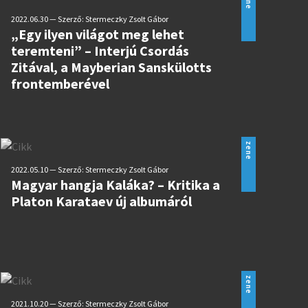
zene
2022.06.30 — Szerző: Stermeczky Zsolt Gábor
„Egy ilyen világot meg lehet
teremteni” – Interjú Csordás
Zitával, a Mayberian Sanskülotts
frontemberével
zene
2022.05.10 — Szerző: Stermeczky Zsolt Gábor
Magyar hangja Kaláka? – Kritika a
Platon Karataev új albumáról
zene
2021.10.20 — Szerző: Stermeczky Zsolt Gábor