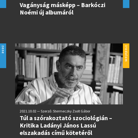
Vagányság másképp – Barkóczi
Noémi új albumáról
zene
irodalom
2021.10.02 — Szerző: Stermeczky Zsolt Gábor
Túl a szórakoztató szociológián –
Kritika Ladányi János Lassú
elszakadás című kötetéről