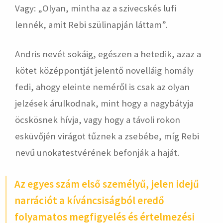
Vagy: „Olyan, mintha az a szivecskés lufi
lennék, amit Rebi szülinapján láttam”.
Andris nevét sokáig, egészen a hetedik, azaz a
kötet középpontját jelentő novelláig homály
fedi, ahogy eleinte neméről is csak az olyan
jelzések árulkodnak, mint hogy a nagybátyja
öcskösnek hívja, vagy hogy a távoli rokon
esküvőjén virágot tűznek a zsebébe, míg Rebi
nevű unokatestvérének befonják a haját.
Az egyes szám első személyű, jelen idejű
narrációt a kíváncsiságból eredő
folyamatos megfigyelés és értelmezési