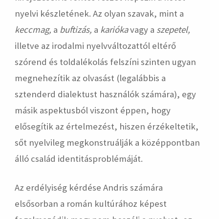
nyelvi készletének. Az olyan szavak, mint a
keccmag,
a
buftizás,
a
karióka
vagy a
szepetel,
illetve az irodalmi nyelvváltozattól eltérő
szórend és toldalékolás felszíni szinten ugyan
megnehezítik az olvasást (legalábbis a
sztenderd dialektust használók számára), egy
másik aspektusból viszont éppen, hogy
elősegítik az értelmezést, hiszen érzékeltetik,
sőt nyelvileg megkonstruálják a középpontban
álló család identitásproblémáját.
Az erdélyiség kérdése Andris számára
elsősorban a román kultúrához képest