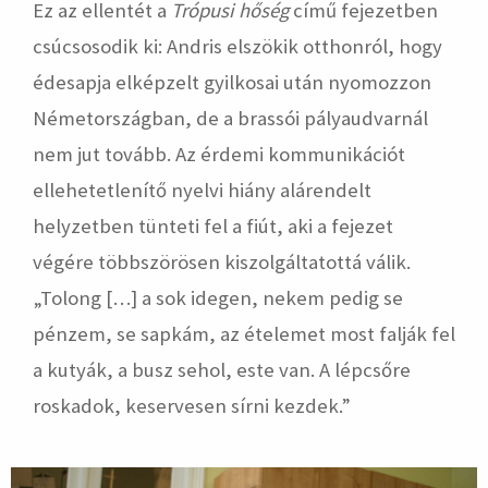
Ez az ellentét a
Trópusi hőség
című fejezetben
csúcsosodik ki: Andris elszökik otthonról, hogy
édesapja elképzelt gyilkosai után nyomozzon
Németországban, de a brassói pályaudvarnál
nem jut tovább. Az érdemi kommunikációt
ellehetetlenítő nyelvi hiány alárendelt
helyzetben tünteti fel a fiút, aki a fejezet
végére többszörösen kiszolgáltatottá válik.
„Tolong […] a sok idegen, nekem pedig se
pénzem, se sapkám, az ételemet most falják fel
a kutyák, a busz sehol, este van. A lépcsőre
roskadok, keservesen sírni kezdek.”