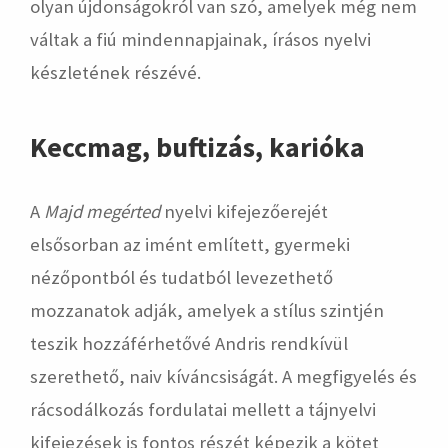
olyan újdonságokról van szó, amelyek még nem
váltak a fiú mindennapjainak, írásos nyelvi
készletének részévé.
Keccmag, buftizás, karióka
A
Majd megérted
nyelvi kifejezőerejét
elsősorban az imént említett, gyermeki
nézőpontból és tudatból levezethető
mozzanatok adják, amelyek a stílus szintjén
teszik hozzáférhetővé Andris rendkívül
szerethető, naiv kíváncsiságát. A megfigyelés és
rácsodálkozás fordulatai mellett a tájnyelvi
kifejezések is fontos részét képezik a kötet