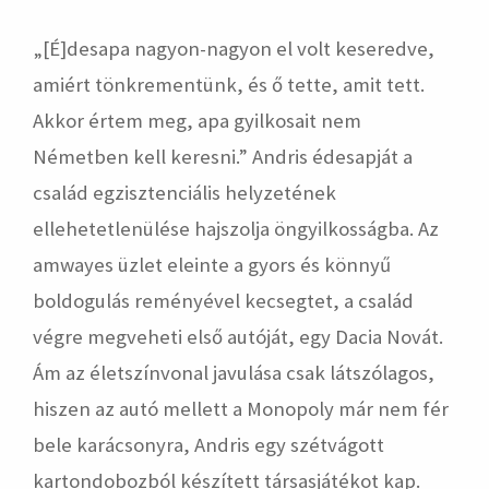
„[É]desapa nagyon-nagyon el volt keseredve,
amiért tönkrementünk, és ő tette, amit tett.
Akkor értem meg, apa gyilkosait nem
Németben kell keresni.” Andris édesapját a
család egzisztenciális helyzetének
ellehetetlenülése hajszolja öngyilkosságba. Az
amwayes üzlet eleinte a gyors és könnyű
boldogulás reményével kecsegtet, a család
végre megveheti első autóját, egy Dacia Novát.
Ám az életszínvonal javulása csak látszólagos,
hiszen az autó mellett a Monopoly már nem fér
bele karácsonyra, Andris egy szétvágott
kartondobozból készített társasjátékot kap.