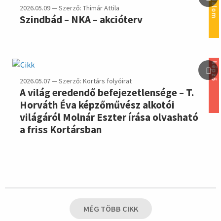
irodalom
2026.05.09 — Szerző: Thimár Attila
Szindbád – NKA – akcióterv
képző
2026.05.07 — Szerző: Kortárs folyóirat
A világ eredendő befejezetlensége – T.
Horváth Éva képzőművész alkotói
világáról Molnár Eszter írása olvasható
a friss Kortársban
MÉG TÖBB CIKK