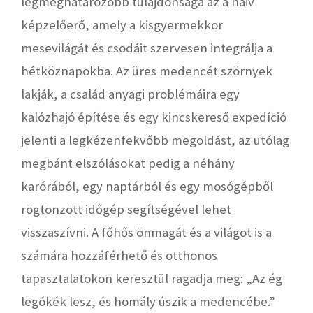
legmeghatározóbb tulajdonsága az a naiv
képzelőerő, amely a kisgyermekkor
mesevilágát és csodáit szervesen integrálja a
hétköznapokba. Az üres medencét szörnyek
lakják, a család anyagi problémáira egy
kalózhajó építése és egy kincskereső expedíció
jelenti a legkézenfekvőbb megoldást, az utólag
megbánt elszólásokat pedig a néhány
karórából, egy naptárból és egy mosógépből
rögtönzött időgép segítségével lehet
visszaszívni. A főhős önmagát és a világot is a
számára hozzáférhető és otthonos
tapasztalatokon keresztül ragadja meg: „Az ég
legókék lesz, és homály úszik a medencébe.”