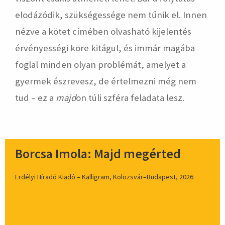
elodázódik, szükségessége nem tűnik el. Innen
nézve a kötet címében olvasható kijelentés
érvényességi köre kitágul, és immár magába
foglal minden olyan problémát, amelyet a
gyermek észrevesz, de értelmezni még nem
tud – ez a
majd
on túli szféra feladata lesz.
Borcsa Imola: Majd megérted
Erdélyi Híradó Kiadó – Kalligram, Kolozsvár–Budapest, 2026