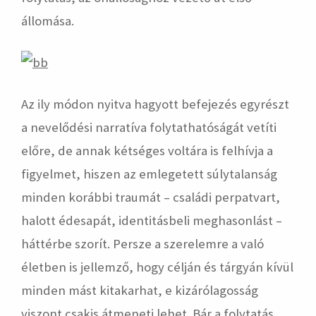
állomása.
Az ily módon nyitva hagyott befejezés egyrészt
a nevelődési narratíva folytathatóságát vetíti
előre, de annak kétséges voltára is felhívja a
figyelmet, hiszen az emlegetett súlytalanság
minden korábbi traumát – családi perpatvart,
halott édesapát, identitásbeli meghasonlást –
háttérbe szorít. Persze a szerelemre a való
életben is jellemző, hogy célján és tárgyán kívül
minden mást kitakarhat, e kizárólagosság
viszont csakis átmeneti lehet. Bár a folytatás