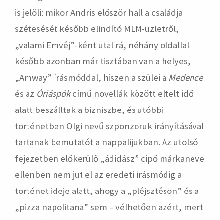
is jelöli: mikor Andris először hall a családja
szétesését később elindító MLM-üzletről,
„valami Emvéj”-ként utal rá, néhány oldallal
később azonban már tisztában van a helyes,
„Amway” írásmóddal, hiszen a szülei a
Medence
és az
Óriáspók
című novellák között eltelt idő
alatt beszálltak a bizniszbe, és utóbbi
történetben Olgi nevű szponzoruk irányításával
tartanak bemutatót a nappalijukban. Az utolsó
fejezetben előkerülő „ádidász” cipő márkaneve
ellenben nem jut el az eredeti írásmódig a
történet ideje alatt, ahogy a „pléjsztésön” és a
„pizza napolitana” sem – vélhetően azért, mert