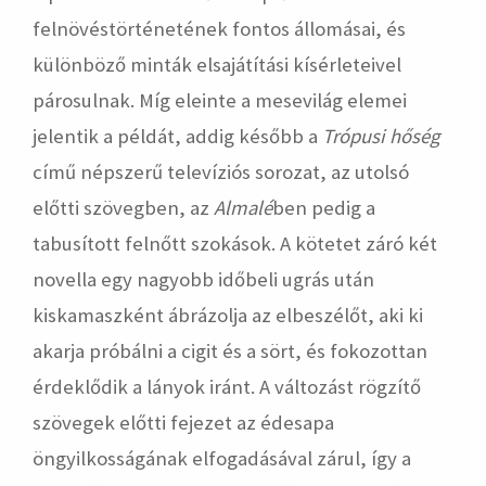
felnövéstörténetének fontos állomásai, és
különböző minták elsajátítási kísérleteivel
párosulnak. Míg eleinte a mesevilág elemei
jelentik a példát, addig később a
Trópusi hőség
című népszerű televíziós sorozat, az utolsó
előtti szövegben, az
Almalé
ben pedig a
tabusított felnőtt szokások. A kötetet záró két
novella egy nagyobb időbeli ugrás után
kiskamaszként ábrázolja az elbeszélőt, aki ki
akarja próbálni a cigit és a sört, és fokozottan
érdeklődik a lányok iránt. A változást rögzítő
szövegek előtti fejezet az édesapa
öngyilkosságának elfogadásával zárul, így a