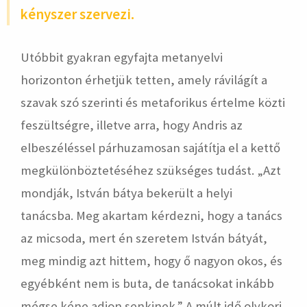
kényszer szervezi.
Utóbbit gyakran egyfajta metanyelvi
horizonton érhetjük tetten, amely rávilágít a
szavak szó szerinti és metaforikus értelme közti
feszültségre, illetve arra, hogy Andris az
elbeszéléssel párhuzamosan sajátítja el a kettő
megkülönböztetéséhez szükséges tudást. „Azt
mondják, István bátya bekerült a helyi
tanácsba. Meg akartam kérdezni, hogy a tanács
az micsoda, mert én szeretem István bátyát,
meg mindig azt hittem, hogy ő nagyon okos, és
egyébként nem is buta, de tanácsokat inkább
mégse kéne adjon senkinek.” A múlt idő olykori