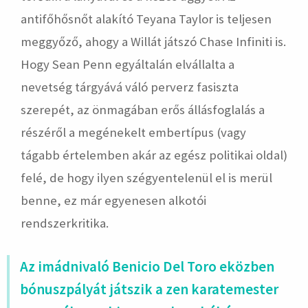
antifőhősnőt alakító Teyana Taylor is teljesen
meggyőző, ahogy a Willát játszó Chase Infiniti is.
Hogy Sean Penn egyáltalán elvállalta a
nevetség tárgyává váló perverz fasiszta
szerepét, az önmagában erős állásfoglalás a
részéről a megénekelt embertípus (vagy
tágabb értelemben akár az egész politikai oldal)
felé, de hogy ilyen szégyentelenül el is merül
benne, ez már egyenesen alkotói
rendszerkritika.
Az imádnivaló Benicio Del Toro eközben
bónuszpályát játszik a zen karatemester