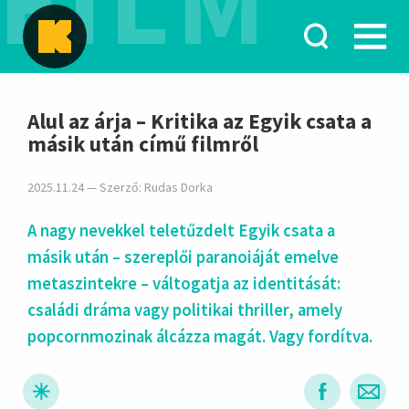
FILM
hirdetés
Alul az árja – Kritika az Egyik csata a
másik után című filmről
2025.11.24 — Szerző:
Rudas Dorka
A nagy nevekkel teletűzdelt Egyik csata a
másik után – szereplői paranoiáját emelve
metaszintekre – váltogatja az identitását:
családi dráma vagy politikai thriller, amely
popcornmozinak álcázza magát. Vagy fordítva.