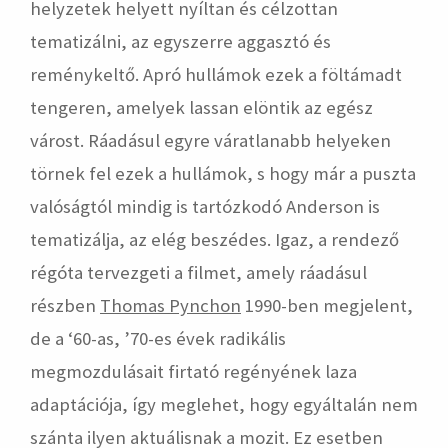
helyzetek helyett nyíltan és célzottan
tematizálni, az egyszerre aggasztó és
reménykeltő. Apró hullámok ezek a föltámadt
tengeren, amelyek lassan elöntik az egész
várost. Ráadásul egyre váratlanabb helyeken
törnek fel ezek a hullámok, s hogy már a puszta
valóságtól mindig is tartózkodó Anderson is
tematizálja, az elég beszédes. Igaz, a rendező
régóta tervezgeti a filmet, amely ráadásul
részben
Thomas Pynchon
1990-ben megjelent,
de a ‘60-as, ’70-es évek radikális
megmozdulásait firtató regényének laza
adaptációja, így meglehet, hogy egyáltalán nem
szánta ilyen aktuálisnak a mozit. Ez esetben