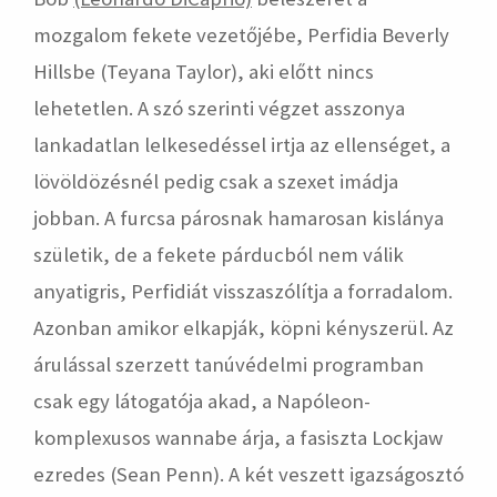
mozgalom fekete vezetőjébe, Perfidia Beverly
Hillsbe (Teyana Taylor), aki előtt nincs
lehetetlen. A szó szerinti végzet asszonya
lankadatlan lelkesedéssel irtja az ellenséget, a
lövöldözésnél pedig csak a szexet imádja
jobban. A furcsa párosnak hamarosan kislánya
születik, de a fekete párducból nem válik
anyatigris, Perfidiát visszaszólítja a forradalom.
Azonban amikor elkapják, köpni kényszerül. Az
árulással szerzett tanúvédelmi programban
csak egy látogatója akad, a Napóleon-
komplexusos wannabe árja, a fasiszta Lockjaw
ezredes (Sean Penn). A két veszett igazságosztó