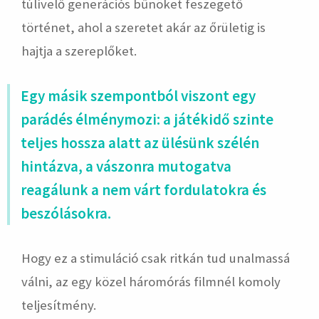
túlívelő generációs bűnöket feszegető
történet, ahol a szeretet akár az őrületig is
hajtja a szereplőket.
Egy másik szempontból viszont egy
parádés élménymozi: a játékidő szinte
teljes hossza alatt az ülésünk szélén
hintázva, a vászonra mutogatva
reagálunk a nem várt fordulatokra és
beszólásokra.
Hogy ez a stimuláció csak ritkán tud unalmassá
válni, az egy közel háromórás filmnél komoly
teljesítmény.