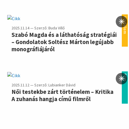
irodalom
2025.11.14 — Szerző: Buda Villő
Szabó Magda és a láthatóság stratégiái
– Gondolatok Soltész Márton legújabb
monográfiájáról
film
2025.11.12 — Szerző: Lubianker Dávid
Női testekbe zárt történelem – Kritika
A zuhanás hangja című filmről