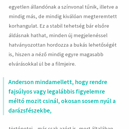
egyetlen állandónak a színvonal tűnik, illetve a
mindig más, de mindig kiválóan megteremtett
korhangulat. Ez a stabil tehetség bár elsőre
áldásnak hathat, minden új megjelenéssel
hatványozottan hordozza a bukás lehetőségét
is, hiszen a néző mindig egyre magasabb
elvárásokkal ül be a filmjeire.
Anderson mindamellett, hogy rendre
fajsúlyos vagy legalábbis figyelemre
méltó mozit csinál, okosan sosem nyúl a
darázsfészekbe,
történetei – már csak azért is, mert általában