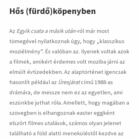
Hős (fürdő)köpenyben
Az
Egyik csata a másik után-
ról már most
tömegével nyilatkoznak úgy, hogy „klasszikus
moziélmény”. És valóban az. Ilyenek voltak azok
a filmek, amikért érdemes volt moziba járni az
elmúlt évtizedekben. Az alaptörténet igencsak
hasonlít például az
Üresjárat
című 1988-as
drámára, de messze nem ez az egyetlen, ami
eszünkbe juthat róla. Amellett, hogy magában a
szövegben is elhangoznak easter eggként
elszórt filmes utalások, számos olyan jelenet
található a föld alatti meneküléstől kezdve az