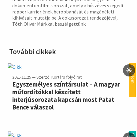
dokumentumfilm-sorozat, amely a húszéves szegedi
rapper karrierjének berobbanását és magánéleti
kihívásait mutatja be. A dokusorozat rendezőjével,
Tóth Olivér Márkkal beszélgettünk.
További cikkek
irodalom
2025.11.25 — Szerző: Kortárs folyóirat
Egyszemélyes színtársulat – A magyar
műfordítókkal készített
interjúsorozata kapcsán most Patat
Bence válaszol