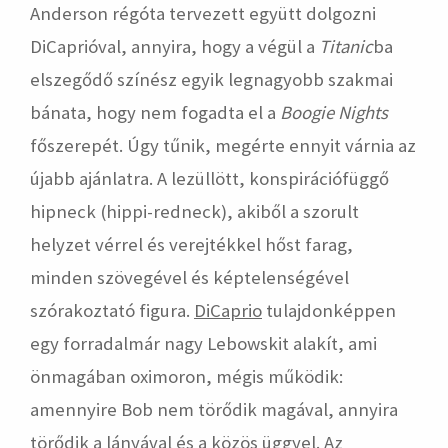
Anderson régóta tervezett együtt dolgozni
DiCaprióval, annyira, hogy a végül a
Titanic
ba
elszegődő színész egyik legnagyobb szakmai
bánata, hogy nem fogadta el a
Boogie Nights
főszerepét. Úgy tűnik, megérte ennyit várnia az
újabb ajánlatra. A lezüllött, konspirációfüggő
hipneck (hippi-redneck), akiből a szorult
helyzet vérrel és verejtékkel hőst farag,
minden szövegével és képtelenségével
szórakoztató figura.
DiCaprio
tulajdonképpen
egy forradalmár nagy Lebowskit alakít, ami
önmagában oximoron, mégis működik:
amennyire Bob nem törődik magával, annyira
törődik a lányával és a közös üggyel. Az