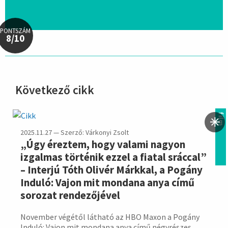
PONTSZÁM
8/10
Következő cikk
hirdetés
film
2025.11.27 — Szerző: Várkonyi Zsolt
„Úgy éreztem, hogy valami nagyon
izgalmas történik ezzel a fiatal sráccal”
– Interjú Tóth Olivér Márkkal, a Pogány
Induló: Vajon mit mondana anya című
sorozat rendezőjével
November végétől látható az HBO Maxon a Pogány
Induló: Vajon mit mondana anya című négyrészes