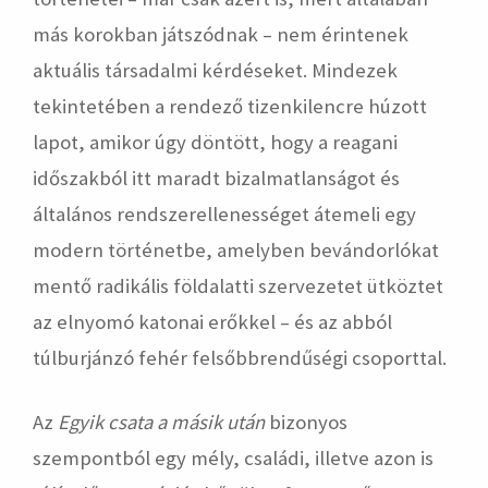
más korokban játszódnak – nem érintenek
aktuális társadalmi kérdéseket. Mindezek
tekintetében a rendező tizenkilencre húzott
lapot, amikor úgy döntött, hogy a reagani
időszakból itt maradt bizalmatlanságot és
általános rendszerellenességet átemeli egy
modern történetbe, amelyben bevándorlókat
mentő radikális földalatti szervezetet ütköztet
az elnyomó katonai erőkkel – és az abból
túlburjánzó fehér felsőbbrendűségi csoporttal.
Az
Egyik csata a másik után
bizonyos
szempontból egy mély, családi, illetve azon is