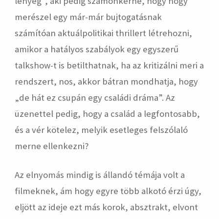
lényeg”, aki pedig számonkérné, hogy hogy
merészel egy már-már bujtogatásnak
számítóan aktuálpolitikai thrillert létrehozni,
amikor a hatályos szabályok egy egyszerű
talkshow-t is betilthatnak, ha az kritizálni meri a
rendszert, nos, akkor bátran mondhatja, hogy
„de hát ez csupán egy családi dráma”. Az
üzenettel pedig, hogy a család a legfontosabb,
és a vér kötelez, melyik esetleges felszólaló
merne ellenkezni?
Az elnyomás mindig is állandó témája volt a
filmeknek, ám hogy egyre több alkotó érzi úgy,
eljött az ideje ezt más korok, absztrakt, elvont