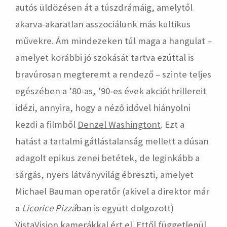
autós üldözésen át a túszdrámáig, amelytől
akarva-akaratlan asszociálunk más kultikus
művekre. Ám mindezeken túl maga a hangulat –
amelyet korábbi jó szokását tartva ezúttal is
bravúrosan megteremt a rendező – szinte teljes
egészében a ’80-as, ’90-es évek akcióthrillereit
idézi, annyira, hogy a néző idővel hiányolni
kezdi a filmből
Denzel Washingtont
. Ezt a
hatást a tartalmi gátlástalanság mellett a dúsan
adagolt epikus zenei betétek, de leginkább a
sárgás, nyers látványvilág ébreszti, amelyet
Michael Bauman operatőr (akivel a direktor már
a
Licorice Pizzá
ban is együtt dolgozott)
VistaVision kamerákkal ért el. Ettől függetlenül