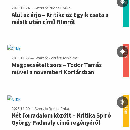
film
2025.11.24 — Szerző: Rudas Dorka
Alul az árja – Kritika az Egyik csata a
másik után című filmről
képző
2025.11.22 — Szerző: Kortárs folyóirat
Megpecsételt sors – Todor Tamás
művei a novemberi Kortársban
irodalom
2025.11.20 — Szerző: Bence Erika
Két forradalom között – Kritika Spiró
György Padmaly című regényéről