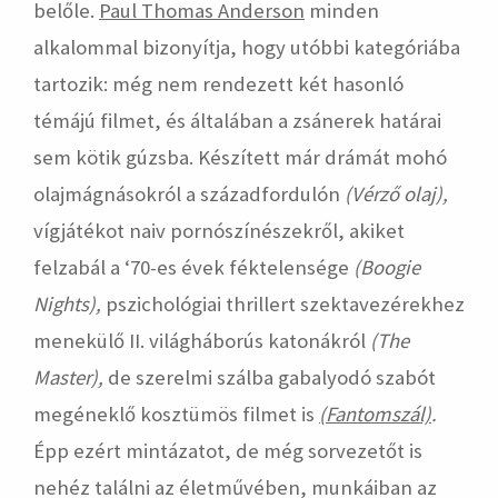
belőle.
Paul Thomas Anderson
minden
alkalommal bizonyítja, hogy utóbbi kategóriába
tartozik: még nem rendezett két hasonló
témájú filmet, és általában a zsánerek határai
sem kötik gúzsba. Készített már drámát mohó
olajmágnásokról a századfordulón
(Vérző olaj),
vígjátékot naiv pornószínészekről, akiket
felzabál a ‘70-es évek féktelensége
(Boogie
Nights),
pszichológiai thrillert szektavezérekhez
menekülő II. világháborús katonákról
(The
Master),
de szerelmi szálba gabalyodó szabót
megéneklő kosztümös filmet is
(Fantomszál)
.
Épp ezért mintázatot, de még sorvezetőt is
nehéz találni az életművében, munkáiban az