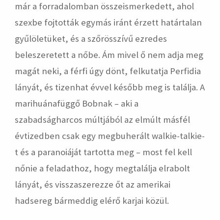
már a forradalomban összeismerkedett, ahol
szexbe fojtották egymás iránt érzett határtalan
gyűlöletüket, és a szőrösszívű ezredes
beleszeretett a nőbe. Ám mivel ő nem adja meg
magát neki, a férfi úgy dönt, felkutatja Perfidia
lányát, és tizenhat évvel később meg is találja. A
marihuánafüggő Bobnak – aki a
szabadságharcos múltjából az elmúlt másfél
évtizedben csak egy megbuherált walkie-talkie-
t és a paranoiáját tartotta meg – most fel kell
nőnie a feladathoz, hogy megtalálja elrabolt
lányát, és visszaszerezze őt az amerikai
hadsereg bármeddig elérő karjai közül.