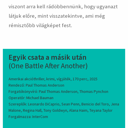
viszont arra kell rádöbbennünk, hogy ugyanazt
látjuk előre, mint visszatekintve, ami még
rémisztőbb világképet fest.
Egyik csata a másik után
(One Battle After Another)
Amerikai akcióthriller, krimi, vígjáték, 170 perc, 2025
Rendező: Paul Thomas Anderson
Forgatókönyvíró: Paul Thomas Anderson, Thomas Pynchon
Operatőr: Michael Bauman
Szereplők: Leonardo DiCaprio, Sean Penn, Benicio del Toro, Jena
Malone, Regina Hall, Tony Goldwyn, Alana Haim, Teyana Taylor
Forgalmazza: InterCom