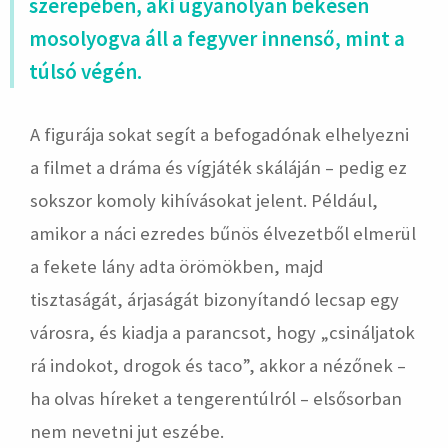
szerepében, aki ugyanolyan békésen
mosolyogva áll a fegyver innenső, mint a
túlsó végén.
A figurája sokat segít a befogadónak elhelyezni
a filmet a dráma és vígjáték skáláján – pedig ez
sokszor komoly kihívásokat jelent. Például,
amikor a náci ezredes bűnös élvezetből elmerül
a fekete lány adta örömökben, majd
tisztaságát, árjaságát bizonyítandó lecsap egy
városra, és kiadja a parancsot, hogy „csináljatok
rá indokot, drogok és taco”, akkor a nézőnek –
ha olvas híreket a tengerentúlról – elsősorban
nem nevetni jut eszébe.