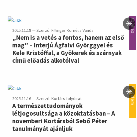
színház
2025.11.18 — Szerző: Fillinger Kornélia Vanda
„Nem is a vetés a fontos, hanem az első
mag” – Interjú Ágfalvi Györggyel és
Kele Kristóffal, a Gyökerek és szárnyak
című előadás alkotóival
irodalom
2025.11.16 — Szerző: Kortárs folyóirat
A természettudományok
létjogosultsága a közoktatásban – A
novemberi Kortársból Sebő Péter
tanulmányát ajánljuk