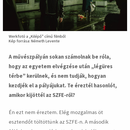
Werkfotó a „Kilépő” című filmből
Kép forrása: Németh Levente
A művészpályán sokan számolnak be róla,
hogy az egyetem elvégzése után „légüres
térbe” kerülnek, és nem tudják, hogyan
kezdjék el a pályájukat. Te éreztél hasonlót,
amikor kijöttél az SZFE-ről?
Én ezt nem éreztem. Elég mozgalmas öt
esztendőt töltöttünk az SZFE-n. A második