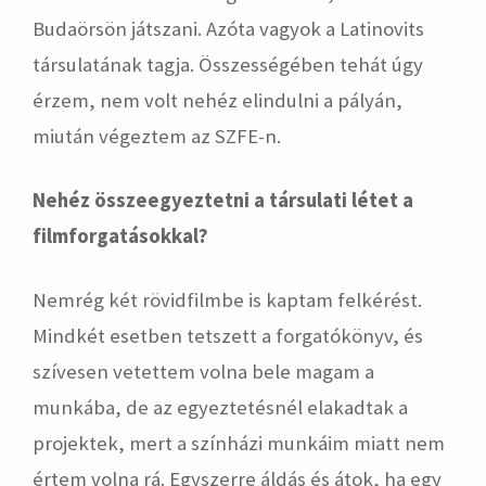
Budaörsön játszani. Azóta vagyok a Latinovits
társulatának tagja. Összességében tehát úgy
érzem, nem volt nehéz elindulni a pályán,
miután végeztem az SZFE-n.
Nehéz összeegyeztetni a társulati létet a
filmforgatásokkal?
Nemrég két rövidfilmbe is kaptam felkérést.
Mindkét esetben tetszett a forgatókönyv, és
szívesen vetettem volna bele magam a
munkába, de az egyeztetésnél elakadtak a
projektek, mert a színházi munkáim miatt nem
értem volna rá. Egyszerre áldás és átok, ha egy