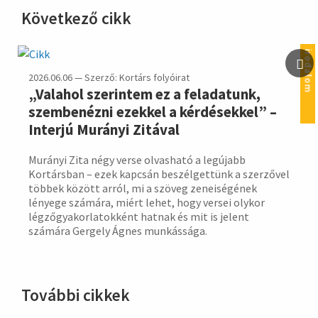
Következő cikk
hirdetés
irodalom
2026.06.06 — Szerző: Kortárs folyóirat
„Valahol szerintem ez a feladatunk,
szembenézni ezekkel a kérdésekkel” –
Interjú Murányi Zitával
Murányi Zita négy verse olvasható a legújabb
Kortársban – ezek kapcsán beszélgettünk a szerzővel
többek között arról, mi a szöveg zeneiségének
lényege számára, miért lehet, hogy versei olykor
légzőgyakorlatokként hatnak és mit is jelent
számára Gergely Ágnes munkássága.
További cikkek