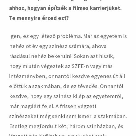
ahhoz, hogyan építsék a filmes karrierjüket.
Te mennyire érzed ezt?
Igen, ez egy létező probléma. Már az egyetem is
nehéz öt év egy színész számára, ahova
ráadásul nehéz bekerülni. Sokan azt hiszik,
hogy miután végeztek az SZFE-n vagy más
intézményben, onnantól kezdve egyenes út áll
előttük a szakmában, de ez tévedés. Onnantól
kezdve, hogy egy színész kilép az egyetemről,
már magáért felel. A frissen végzett
színészeket még senki sem ismeri a szakmában.
Esetleg megfordult két, három színházban, és