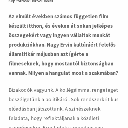
Kép forrása: Borovi Dániel
Az elmúlt években számos független film
készült itthon, és éveken át sokan jelképes
összegekért vagy ingyen vállaltak munkát
produkciókban. Nagy Ervin kultúráért felelős
államtitkár májusban azt ígérte a
filmeseknek, hogy mostantól biztonságban
vannak. Milyen a hangulat most a szakmában?
Bizakodók vagyunk. A kollégáimmal rengeteget
beszélgetünk a politikáról. Sok rendszerkritikus
előadásban játszottunk. A színészeknek
feladata, hogy reflektáljanak a közéleti
eseményekre. Erre tudok is mondani egy