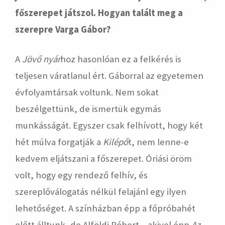
főszerepet játszol. Hogyan talált meg a
szerepre Varga Gábor?
A
Jövő nyár
hoz hasonlóan ez a felkérés is
teljesen váratlanul ért. Gáborral az egyetemen
évfolyamtársak voltunk. Nem sokat
beszélgettünk, de ismertük egymás
munkásságát. Egyszer csak felhívott, hogy két
hét múlva forgatják a
Kilépő
t, nem lenne-e
kedvem eljátszani a főszerepet. Óriási öröm
volt, hogy egy rendező felhív, és
szereplőválogatás nélkül felajánl egy ilyen
lehetőséget. A színházban épp a főpróbahét
előtt álltunk, de Alföldi Róbert – akivel épp
Az