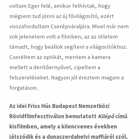
voltam Eger felé, amikor felhívtak, hogy
mégsem tud jönni az új fővilágosító, ezért
visszafordultam Cserépváraljára. Mivel már nem
sok jelenetem volt a filmben, az az ötletem
támadt, hogy beállok segíteni a világosítókhoz.
Cseréltem az optikát, mentem a kamera
mellett a derítőernyővel, cipeltem a
felszereléseket. Nagyon jól éreztem magam a
forgatáson.
Az idei Friss Hús Budapest Nemzetközi
Rövidfilmfesztiválon bemutatott
Kilépő
című
kisfilmben, amely a kilencvenes években
játszódik és a dunaszerdahelyi maffiáról szól,