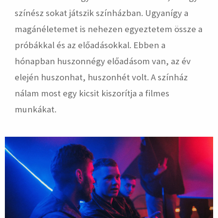
színész sokat játszik színházban. Ugyanígy a
magánéletemet is nehezen egyeztetem össze a
próbákkal és az előadásokkal. Ebben a
hónapban huszonnégy előadásom van, az év
elején huszonhat, huszonhét volt. A színház
nálam most egy kicsit kiszorítja a filmes
munkákat.