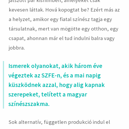
játszott pár kisfilmben, amelyeket csak
kevesen láttak. Hová kopogtat be? Ezért más az
a helyzet, amikor egy fiatal színész tagja egy
társulatnak, mert van mögötte egy otthon, egy
csapat, ahonnan már el tud indulni balra vagy
jobbra.
Ismerek olyanokat, akik három éve
végeztek az SZFE-n, és a mai napig
küszködnek azzal, hogy alig kapnak
szerepeket, telített a magyar
színészszakma.
Sok alternatív, független produkció indul el