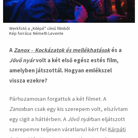
Werkfotó a „Kilépő” című filmből
Kép forrása: Németh Levente
A
Zanox
–
Kockázatok és mellékhatások
és a
Jövő nyár
volt a két első egész estés film,
amelyben játszottál. Hogyan emlékszel
vissza ezekre?
Párhuzamosan forgattuk a két filmet. A
Zanox
ban csak egy kis szerepem volt, elszívtam
egy cigit a háttérben. A
Jövő nyár
ban eljátszott
szerepemre teljesen váratlanul kért fel
Kárpáti