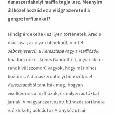
dunaszerdahelyi maffia tagja lesz. Mennyire
áll közel hozzád ez a világ? Szereted a
gengszterfilmeket?
Mindig érdekeltek az ilyen történetek. Árad a
macsóság az olyan filmekből, mint
A
sebhelyesarcú,
a
Keresztapa
vagy a
Maffiózók.
Imádom nézni James Gandolfinit, ugyanakkor
rendkívül szomorú vagyok, hogy már nincs
köztünk. A dunaszerdahelyi bűnözők is
A
Keresztapá
ból tanulták meg, hogyan
viselkednek a maffiózók, és milyen autókkal
járnak. A magyar szervezett bűnözés története
is érdekelt, például az Aranykéz utcai