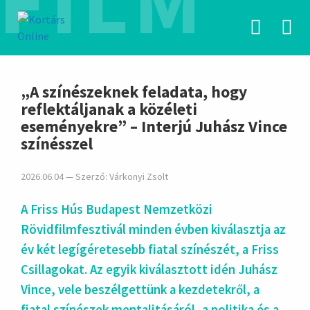
FILM
hirdetés
„A színészeknek feladata, hogy
reflektáljanak a közéleti
eseményekre” – Interjú Juhász Vince
színésszel
2026.06.04 — Szerző:
Várkonyi Zsolt
A Friss Hús Budapest Nemzetközi
Rövidfilmfesztivál minden évben kiválasztja az
év két legígéretesebb fiatal színészét, a Friss
Csillagokat. Az egyik kiválasztott idén Juhász
Vince, vele beszélgettünk a kezdetekről, a
fiatal színészek mentalitásáról, a politika és a