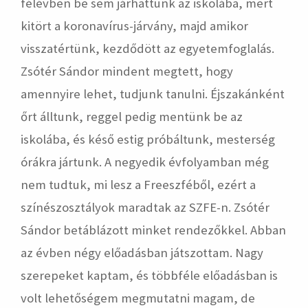
félévben be sem járhattunk az iskolába, mert
kitört a koronavírus-járvány, majd amikor
visszatértünk, kezdődött az egyetemfoglalás.
Zsótér Sándor mindent megtett, hogy
amennyire lehet, tudjunk tanulni. Éjszakánként
őrt álltunk, reggel pedig mentünk be az
iskolába, és késő estig próbáltunk, mesterség
órákra jártunk. A negyedik évfolyamban még
nem tudtuk, mi lesz a Freeszféből, ezért a
színészosztályok maradtak az SZFE-n. Zsótér
Sándor betáblázott minket rendezőkkel. Abban
az évben négy előadásban játszottam. Nagy
szerepeket kaptam, és többféle előadásban is
volt lehetőségem megmutatni magam, de