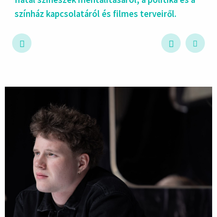
színház kapcsolatáról és filmes terveiről.
hirdetés