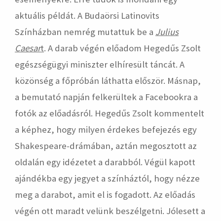
aktuális példát. A Budaörsi Latinovits
Színházban nemrég mutattuk be a
Julius
Caesar
t
. A darab végén előadom Hegedűs Zsolt
egészségügyi miniszter elhíresült táncát. A
közönség a főpróbán láthatta először. Másnap,
a bemutató napján felkerültek a Facebookra a
fotók az előadásról. Hegedűs Zsolt kommentelt
a képhez, hogy milyen érdekes befejezés egy
Shakespeare-drámában, aztán megosztott az
oldalán egy idézetet a darabból. Végül kapott
ajándékba egy jegyet a színháztól, hogy nézze
meg a darabot, amit el is fogadott. Az előadás
végén ott maradt velünk beszélgetni. Jólesett a