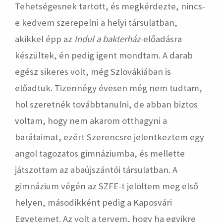
Tehetségesnek tartott, és megkérdezte, nincs-
e kedvem szerepelni a helyi társulatban,
akikkel épp az
Indul a bakterház
-előadásra
készültek, én pedig igent mondtam. A darab
egész sikeres volt, még Szlovákiában is
előadtuk. Tizennégy évesen még nem tudtam,
hol szeretnék továbbtanulni, de abban biztos
voltam, hogy nem akarom otthagyni a
barátaimat, ezért Szerencsre jelentkeztem egy
angol tagozatos gimnáziumba, és mellette
játszottam az abaújszántói társulatban. A
gimnázium végén az SZFE-t jelöltem meg első
helyen, másodikként pedig a Kaposvári
Egyetemet. Az volt a tervem, hogy ha egyikre