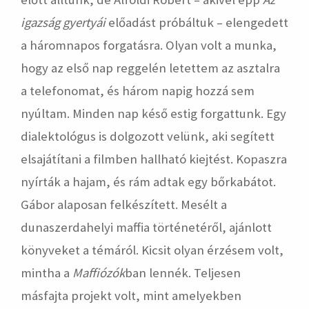
igazság gyertyái
előadást próbáltuk – elengedett
a háromnapos forgatásra. Olyan volt a munka,
hogy az első nap reggelén letettem az asztalra
a telefonomat, és három napig hozzá sem
nyúltam. Minden nap késő estig forgattunk. Egy
dialektológus is dolgozott velünk, aki segített
elsajátítani a filmben hallható kiejtést. Kopaszra
nyírták a hajam, és rám adtak egy bőrkabátot.
Gábor alaposan felkészített. Mesélt a
dunaszerdahelyi maffia történetéről, ajánlott
könyveket a témáról. Kicsit olyan érzésem volt,
mintha a
Maffiózók
ban lennék. Teljesen
másfajta projekt volt, mint amelyekben