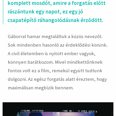
komplett mosdót, amire a forgatás előtt
rászántunk egy napot, ez egy jó
csapatépítő ráhangolódásnak érződött.
Gáborral hamar megtaláltuk a közös nevezőt.
Sok mindenben hasonló az érdeklődési körünk.
A civil életemben is nyitott ember vagyok,
könnyen barátkozom. Mivel mindkettőnknek
fontos volt ez a film, remekül együtt tudtunk
dolgozni. Az egész forgatás alatt éreztem, hogy
maximálisan megbízik bennem.