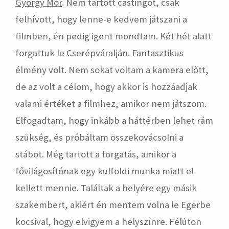
György Mór
. Nem tartott castingot, csak
felhívott, hogy lenne-e kedvem játszani a
filmben, én pedig igent mondtam. Két hét alatt
forgattuk le Cserépváralján. Fantasztikus
élmény volt. Nem sokat voltam a kamera előtt,
de az volt a célom, hogy akkor is hozzáadjak
valami értéket a filmhez, amikor nem játszom.
Elfogadtam, hogy inkább a háttérben lehet rám
szükség, és próbáltam összekovácsolni a
stábot. Még tartott a forgatás, amikor a
fővilágosítónak egy külföldi munka miatt el
kellett mennie. Találtak a helyére egy másik
szakembert, akiért én mentem volna le Egerbe
kocsival, hogy elvigyem a helyszínre. Félúton