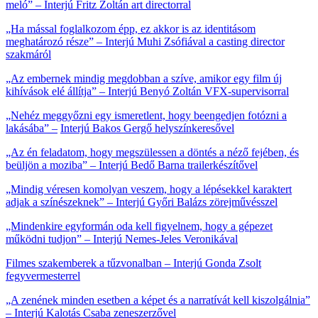
meló” – Interjú Fritz Zoltán art directorral
„Ha mással foglalkozom épp, ez akkor is az identitásom
meghatározó része” – Interjú Muhi Zsófiával a casting director
szakmáról
„Az embernek mindig megdobban a szíve, amikor egy film új
kihívások elé állítja” – Interjú Benyó Zoltán VFX-supervisorral
„Nehéz meggyőzni egy ismeretlent, hogy beengedjen fotózni a
lakásába” –
Interjú Bakos Gergő helyszínkeresővel
„Az én feladatom, hogy megszülessen a döntés a néző fejében, és
beüljön a moziba” – Interjú Bedő Barna trailerkészítővel
„Mindig véresen komolyan veszem, hogy a lépésekkel karaktert
adjak a színészeknek” – Interjú Győri Balázs zörejművésszel
„Mindenkire egyformán oda kell figyelnem, hogy a gépezet
működni tudjon” – Interjú Nemes-Jeles Veronikával
Filmes szakemberek a tűzvonalban – Interjú Gonda Zsolt
fegyvermesterrel
„A zenének minden esetben a képet és a narratívát kell kiszolgálnia”
– Interjú Kalotás Csaba zeneszerzővel