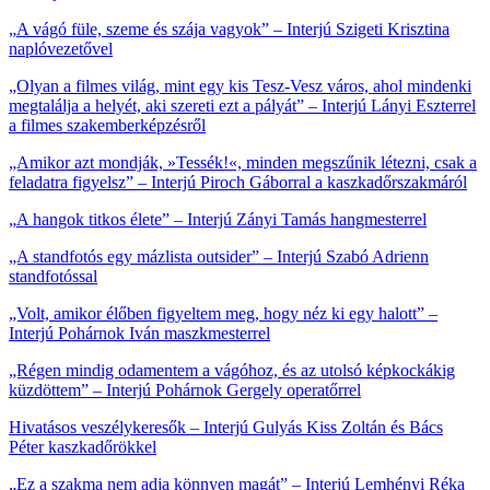
„
A vágó füle, szeme és szája vagyok” – Interjú Szigeti Krisztina
naplóvezetővel
„Olyan a filmes világ, mint egy kis Tesz-Vesz város, ahol mindenki
megtalálja a helyét, aki szereti ezt a pályát” – Interjú Lányi Eszterrel
a filmes szakemberképzésről
„Amikor azt mondják, »Tessék!«, minden megszűnik létezni, csak a
feladatra figyelsz” – Interjú Piroch Gáborral a kaszkadőrszakmáról
„
A hangok titkos élete
”
– Interjú Zányi Tamás hangmesterrel
„A standfotós egy mázlista outsider” – Interjú Szabó Adrienn
standfotóssal
„Volt, amikor élőben figyeltem meg, hogy néz ki egy halott” –
Interjú Pohárnok Iván maszkmesterrel
„Régen mindig odamentem a vágóhoz, és az utolsó képkockákig
küzdöttem” – Interjú Pohárnok Gergely operatőrrel
Hivatásos veszélykeresők – Interjú Gulyás Kiss Zoltán és Bács
Péter kaszkadőrökkel
„Ez a szakma nem adja könnyen magát”
–
Interjú Lemhényi Réka