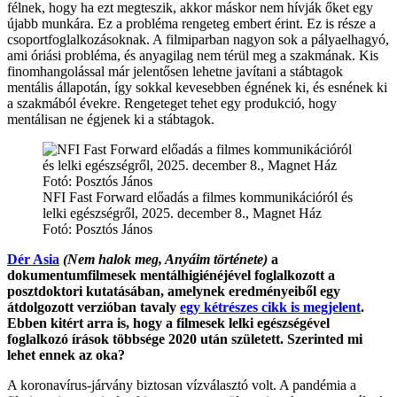
félnek, hogy ha ezt megteszik, akkor máskor nem hívják őket egy
újabb munkára. Ez a probléma rengeteg embert érint. Ez is része a
csoportfoglalkozásoknak. A filmiparban nagyon sok a pályaelhagyó,
ami óriási probléma, és anyagilag nem térül meg a szakmának. Kis
finomhangolással már jelentősen lehetne javítani a stábtagok
mentális állapotán, így sokkal kevesebben égnének ki, és esnének ki
a szakmából évekre. Rengeteget tehet egy produkció, hogy
mentálisan ne égjenek ki a stábtagok.
NFI Fast Forward előadás a filmes kommunikációról és
lelki egészségről, 2025. december 8., Magnet Ház
Fotó: Posztós János
Dér Asia
(Nem halok meg, Anyáim története)
a
dokumentumfilmesek mentálhigiénéjével foglalkozott a
posztdoktori kutatásában, amelynek eredményeiből egy
átdolgozott verzióban tavaly
egy kétrészes cikk is megjelent
.
Ebben kitért arra is, hogy a filmesek lelki egészségével
foglalkozó írások többsége 2020 után született. Szerinted mi
lehet ennek az oka?
A koronavírus-járvány biztosan vízválasztó volt. A pandémia a