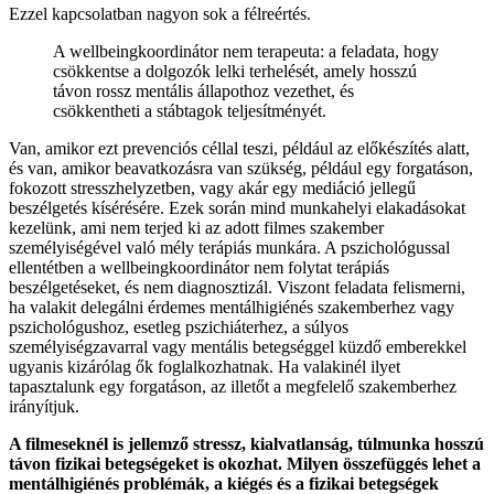
Ezzel kapcsolatban nagyon sok a félreértés.
A wellbeingkoordinátor nem terapeuta: a feladata, hogy
csökkentse a dolgozók lelki terhelését, amely hosszú
távon rossz mentális állapothoz vezethet, és
csökkentheti a stábtagok teljesítményét.
Van, amikor ezt prevenciós céllal teszi, például az előkészítés alatt,
és van, amikor beavatkozásra van szükség, például egy forgatáson,
fokozott stresszhelyzetben, vagy akár egy mediáció jellegű
beszélgetés kísérésére. Ezek során mind munkahelyi elakadásokat
kezelünk, ami nem terjed ki az adott filmes szakember
személyiségével való mély terápiás munkára. A pszichológussal
ellentétben a wellbeingkoordinátor nem folytat terápiás
beszélgetéseket, és nem diagnosztizál. Viszont feladata felismerni,
ha valakit delegálni érdemes mentálhigiénés szakemberhez vagy
pszichológushoz, esetleg pszichiáterhez, a súlyos
személyiségzavarral vagy mentális betegséggel küzdő emberekkel
ugyanis kizárólag ők foglalkozhatnak. Ha valakinél ilyet
tapasztalunk egy forgatáson, az illetőt a megfelelő szakemberhez
irányítjuk.
A filmeseknél is jellemző stressz, kialvatlanság, túlmunka hosszú
távon fizikai betegségeket is okozhat. Milyen összefüggés lehet a
mentálhigiénés problémák, a kiégés és a fizikai betegségek