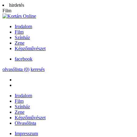
hirdetés
Film
Irodalom
Film
Színház
Zene
Képzőművészet
facebook
olvasólista (
0
)
keresés
Irodalom
Film
Színház
Zene
Képzőművészet
Olvasólista
Impresszum