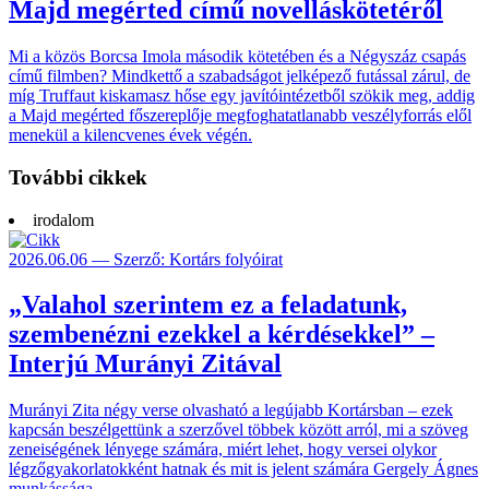
Majd megérted című novelláskötetéről
Mi a közös Borcsa Imola második kötetében és a Négyszáz csapás
című filmben? Mindkettő a szabadságot jelképező futással zárul, de
míg Truffaut kiskamasz hőse egy javítóintézetből szökik meg, addig
a Majd megérted főszereplője megfoghatatlanabb veszélyforrás elől
menekül a kilencvenes évek végén.
További cikkek
irodalom
2026.06.06 — Szerző: Kortárs folyóirat
„Valahol szerintem ez a feladatunk,
szembenézni ezekkel a kérdésekkel” –
Interjú Murányi Zitával
Murányi Zita négy verse olvasható a legújabb Kortársban – ezek
kapcsán beszélgettünk a szerzővel többek között arról, mi a szöveg
zeneiségének lényege számára, miért lehet, hogy versei olykor
légzőgyakorlatokként hatnak és mit is jelent számára Gergely Ágnes
munkássága.