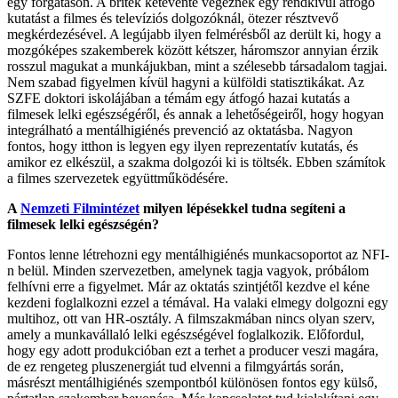
egy forgatáson. A britek kétévente végeznek egy rendkívül átfogó
kutatást a filmes és televíziós dolgozóknál, ötezer résztvevő
megkérdezésével. A legújabb ilyen felmérésből az derült ki, hogy a
mozgóképes szakemberek között kétszer, háromszor annyian érzik
rosszul magukat a munkájukban, mint a szélesebb társadalom tagjai.
Nem szabad figyelmen kívül hagyni a külföldi statisztikákat. Az
SZFE doktori iskolájában a témám egy átfogó hazai kutatás a
filmesek lelki egészségéről, és annak a lehetőségeiről, hogy hogyan
integrálható a mentálhigiénés prevenció az oktatásba. Nagyon
fontos, hogy itthon is legyen egy ilyen reprezentatív kutatás, és
amikor ez elkészül, a szakma dolgozói ki is töltsék. Ebben számítok
a filmes szervezetek együttműködésére.
A
Nemzeti Filmintézet
milyen lépésekkel tudna segíteni a
filmesek lelki egészségén?
Fontos lenne létrehozni egy mentálhigiénés munkacsoportot az NFI-
n belül. Minden szervezetben, amelynek tagja vagyok, próbálom
felhívni erre a figyelmet. Már az oktatás szintjétől kezdve el kéne
kezdeni foglalkozni ezzel a témával. Ha valaki elmegy dolgozni egy
multihoz, ott van HR-osztály. A filmszakmában nincs olyan szerv,
amely a munkavállaló lelki egészségével foglalkozik. Előfordul,
hogy egy adott produkcióban ezt a terhet a producer veszi magára,
de ez rengeteg pluszenergiát tud elvenni a filmgyártás során,
másrészt mentálhigiénés szempontból különösen fontos egy külső,