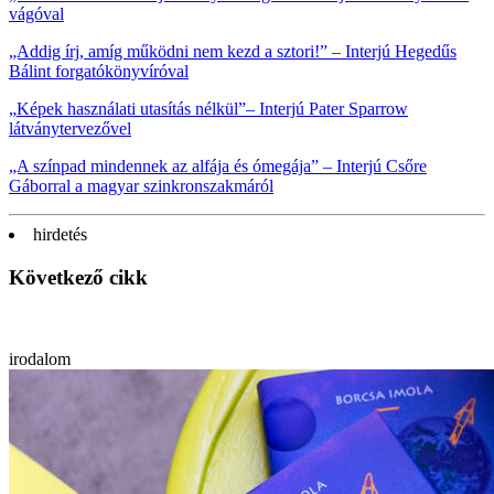
vágóval
„Addig írj, amíg működni nem kezd a sztori!”
–
Interjú Hegedűs
Bálint forgatókönyvíróval
„
Képek használati utasítás nélkül
”
–
Interjú Pater Sparrow
látványtervezővel
„A színpad mindennek az alfája és ómegája”
–
Interjú Csőre
Gáborral a magyar szinkronszakmáról
hirdetés
Következő cikk
irodalom