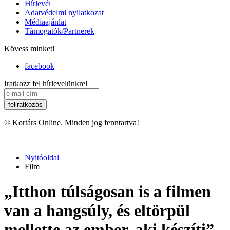
Hírlevél
Adatvédelmi nyilatkozat
Médiaajánlat
Támogatók/Partnerek
Kövess minket!
facebook
Iratkozz fel hírlevelünkre!
© Kortárs Online. Minden jog fenntartva!
Nyitóoldal
Film
„Itthon túlságosan is a filmen
van a hangsúly, és eltörpül
mellette az ember, aki készíti”