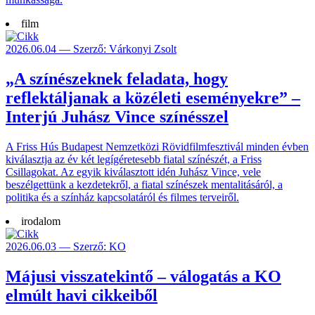
film
2026.06.04 — Szerző: Várkonyi Zsolt
„A színészeknek feladata, hogy
reflektáljanak a közéleti eseményekre” –
Interjú Juhász Vince színésszel
A Friss Hús Budapest Nemzetközi Rövidfilmfesztivál minden évben
kiválasztja az év két legígéretesebb fiatal színészét, a Friss
Csillagokat. Az egyik kiválasztott idén Juhász Vince, vele
beszélgettünk a kezdetekről, a fiatal színészek mentalitásáról, a
politika és a színház kapcsolatáról és filmes terveiről.
irodalom
2026.06.03 — Szerző: KO
Májusi visszatekintő – válogatás a KO
elmúlt havi cikkeiből