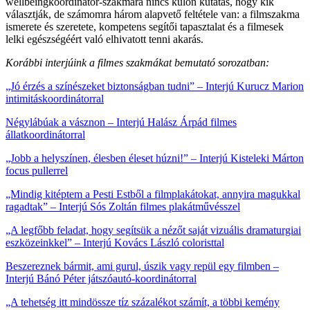
wellbeingkoordinátor-szakmára nincs külön kutatás, hogy kik
választják, de számomra három alapvető feltétele van: a filmszakma
ismerete és szeretete, kompetens segítői tapasztalat és a filmesek
lelki egészségéért való elhivatott tenni akarás.
Korábbi interjúink a filmes szakmákat bemutató sorozatban:
„Jó érzés a színészeket biztonságban tudni” – Interjú Kurucz Marion
intimitáskoordinátorral
Négylábúak a vásznon – Interjú Halász Árpád filmes
állatkoordinátorral
„Jobb a helyszínen, élesben éleset húzni!” – Interjú Kisteleki Márton
focus pullerrel
„Mindig kitéptem a Pesti Estből a filmplakátokat, annyira magukkal
ragadtak” – Interjú Sós Zoltán filmes plakátművésszel
„A legfőbb feladat, hogy segítsük a nézőt saját vizuális dramaturgiai
eszközeinkkel” – Interjú Kovács László coloristtal
Beszereznek bármit, ami gurul, úszik vagy repül egy filmben –
Interjú Bánó Péter játszóautó-koordinátorral
„A tehetség itt mindössze tíz százalékot számít, a többi kemény