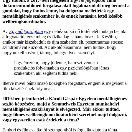
Úgy tudom, a 2017-ben megjelent
Egy nő fogságban
című
dokumentumfilmed forgatása alatt fogalmazódott meg benned a
gondolat, hogy fontos lenne, ha dolgozna mellettetek egy
mentálhigiénés szakember is, és ennek hatására lettél később
wellbeingkoordinátor.
Az
Egy nő fogságban
egy nehéz sorsú nő történetét mutatja be, akit
a fogvatartói érzelmileg és fizikailag is bántalmaztak. Később,
amikor már kiszabadult és újra szabadon élt, poszttraumás stressz
szindrómával küzdött. Az alkotótársaimmal nem tudtuk, hogy
hogyan kell kísérni, támogatni egy ilyen személyt.
Úgy éreztem, hogy jó lenne, ha részt venne a
produkciós folyamatban egy pszichológiában jártas
szakember, aki segíteni tudna neki.
Illetve mivel bántalmazó közegben forgattam, engem is megviselt a
film készítésének folyamata.
2019-ben jelentkeztél a Károli Gáspár Egyetem mentálhigiénés
segítő képzésére, majd a Semmelweis Egyetem munkahelyi
mentálhigiéné szakirányát is elvégezted. Már ekkor tudtad,
hogy filmes wellbeingkoordinátorként szeretnél majd dolgozni,
vagy egyszerűen csak érdekelt a téma?
Emberi és filmes alkotói szempontból is foglalkoztatott a téma.