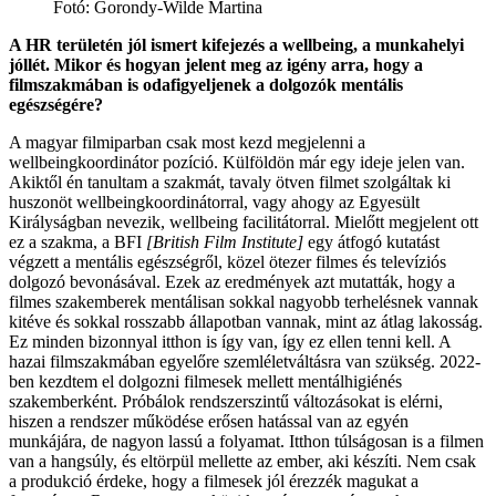
Fotó: Gorondy-Wilde Martina
A HR területén jól ismert kifejezés a wellbeing, a munkahelyi
jóllét. Mikor és hogyan jelent meg az igény arra, hogy a
filmszakmában is odafigyeljenek a dolgozók mentális
egészségére?
A magyar filmiparban csak most kezd megjelenni a
wellbeingkoordinátor pozíció. Külföldön már egy ideje jelen van.
Akiktől én tanultam a szakmát, tavaly ötven filmet szolgáltak ki
huszonöt wellbeingkoordinátorral, vagy ahogy az Egyesült
Királyságban nevezik, wellbeing facilitátorral. Mielőtt megjelent ott
ez a szakma, a BFI
[British Film Institute]
egy átfogó kutatást
végzett a mentális egészségről, közel ötezer filmes és televíziós
dolgozó bevonásával. Ezek az eredmények azt mutatták, hogy a
filmes szakemberek mentálisan sokkal nagyobb terhelésnek vannak
kitéve és sokkal rosszabb állapotban vannak, mint az átlag lakosság.
Ez minden bizonnyal itthon is így van, így ez ellen tenni kell. A
hazai filmszakmában egyelőre szemléletváltásra van szükség. 2022-
ben kezdtem el dolgozni filmesek mellett mentálhigiénés
szakemberként. Próbálok rendszerszintű változásokat is elérni,
hiszen a rendszer működése erősen hatással van az egyén
munkájára, de nagyon lassú a folyamat. Itthon túlságosan is a filmen
van a hangsúly, és eltörpül mellette az ember, aki készíti. Nem csak
a produkció érdeke, hogy a filmesek jól érezzék magukat a