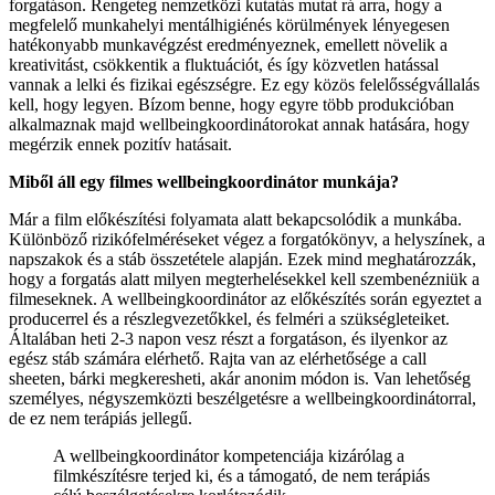
forgatáson. Rengeteg nemzetközi kutatás mutat rá arra, hogy a
megfelelő munkahelyi mentálhigiénés körülmények lényegesen
hatékonyabb munkavégzést eredményeznek, emellett növelik a
kreativitást, csökkentik a fluktuációt, és így közvetlen hatással
vannak a lelki és fizikai egészségre. Ez egy közös felelősségvállalás
kell, hogy legyen. Bízom benne, hogy egyre több produkcióban
alkalmaznak majd wellbeingkoordinátorokat annak hatására, hogy
megérzik ennek pozitív hatásait.
Miből áll egy filmes wellbeingkoordinátor munkája?
Már a film előkészítési folyamata alatt bekapcsolódik a munkába.
Különböző rizikófelméréseket végez a forgatókönyv, a helyszínek, a
napszakok és a stáb összetétele alapján. Ezek mind meghatározzák,
hogy a forgatás alatt milyen megterhelésekkel kell szembenézniük a
filmeseknek. A wellbeingkoordinátor az előkészítés során egyeztet a
producerrel és a részlegvezetőkkel, és felméri a szükségleteiket.
Általában heti 2-3 napon vesz részt a forgatáson, és ilyenkor az
egész stáb számára elérhető. Rajta van az elérhetősége a call
sheeten, bárki megkeresheti, akár anonim módon is. Van lehetőség
személyes, négyszemközti beszélgetésre a wellbeingkoordinátorral,
de ez nem terápiás jellegű.
A wellbeingkoordinátor kompetenciája kizárólag a
filmkészítésre terjed ki, és a támogató, de nem terápiás