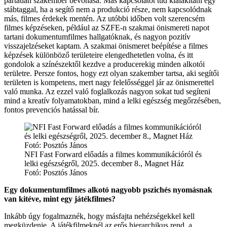
pártatlan szakember bevonása. Más kapcsolatot tud kialakítani egy
stábtaggal, ha a segítő nem a produkció része, nem kapcsolódnak
más, filmes érdekek mentén. Az utóbbi időben volt szerencsém
filmes képzéseken, például az SZFE-n szakmai önismereti napot
tartani dokumentumfilmes hallgatóknak, és nagyon pozitív
visszajelzéseket kaptam. A szakmai önismeret beépítése a filmes
képzések különböző területeire elengedhetetlen volna, és itt
gondolok a színészektől kezdve a producerekig minden alkotói
területre. Persze fontos, hogy ezt olyan szakember tartsa, aki segítői
területen is kompetens, mert nagy felelősséggel jár az önismerettel
való munka. Az ezzel való foglalkozás nagyon sokat tud segíteni
mind a kreatív folyamatokban, mind a lelki egészség megőrzésében,
fontos prevenciós hatással bír.
NFI Fast Forward előadás a filmes kommunikációról és
lelki egészségről, 2025. december 8., Magnet Ház
Fotó: Posztós János
Egy dokumentumfilmes alkotó nagyobb pszichés nyomásnak
van kitéve, mint egy játékfilmes?
Inkább úgy fogalmaznék, hogy másfajta nehézségekkel kell
megküzdenie. A játékfilmeknél az erős hierarchikus rend, a