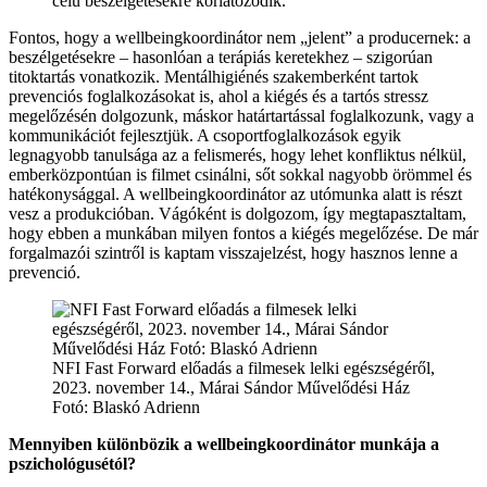
célú beszélgetésekre korlátozódik.
Fontos, hogy a wellbeingkoordinátor nem „jelent” a producernek: a
beszélgetésekre – hasonlóan a terápiás keretekhez – szigorúan
titoktartás vonatkozik. Mentálhigiénés szakemberként tartok
prevenciós foglalkozásokat is, ahol a kiégés és a tartós stressz
megelőzésén dolgozunk, máskor határtartással foglalkozunk, vagy a
kommunikációt fejlesztjük. A csoportfoglalkozások egyik
legnagyobb tanulsága az a felismerés, hogy lehet konfliktus nélkül,
emberközpontúan is filmet csinálni, sőt sokkal nagyobb örömmel és
hatékonysággal. A wellbeingkoordinátor az utómunka alatt is részt
vesz a produkcióban. Vágóként is dolgozom, így megtapasztaltam,
hogy ebben a munkában milyen fontos a kiégés megelőzése. De már
forgalmazói szintről is kaptam visszajelzést, hogy hasznos lenne a
prevenció.
NFI Fast Forward előadás a filmesek lelki egészségéről,
2023. november 14., Márai Sándor Művelődési Ház
Fotó: Blaskó Adrienn
Mennyiben különbözik a wellbeingkoordinátor munkája a
pszichológusétól?