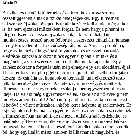
között?
A fizikai és mentális túlterhelés és a krónikus stressz szoros
összefüggésben állnak a fizikai betegségekkel. Egy filmesnek
sokszor az éjszaka közepén is rendelkezésre kell állnia, még akkor
is, ha nem éjszakai műszakban forgat. Ez nem hagyja pihenni az
idegrendszert. A hosszú éjszakázások, a kiszámíthatatlan
munkavégzés hosszú távon felborítja a szervezet cirkadián ritmusát,
amely közvetlenül hat az egészségi állapotra. A másik probléma,
hogy az intenzív filmgyártási folyamatok és az ezzel párosuló
elvárások kapcsán sokszor nincs egyensúlyban a munka és a
magánélet, azaz a szervezet nem tud pihenni, kikapcsolni. Egy
színész sokszor a forgatás után még elmegy egy esti előadásra, éjjel
11-kor ér haza, majd reggel 6-kor már újra ott áll a setben forgatásra
készen, és csinálja ezt hónapokon keresztül, ami elképesztő testi-
lelki kimerültséghez vezet. Az intenzív munkavégzés miatt sok
filmesnek nem lesz gyermeke, családja, mert egyszerűen nincs rá
ideje. Ha valaki mégis gyermeket vállal, akkor az a nő évekig nem
tud visszamenni napi 12 órában forgatni, mert a szakma nem teszi
lehetővé a váltott műszakot, inkább keres helyette új szakembert. Ez
egy fájdalmas folyamat az egyénre nézve is, mert sokan szeretnének
a filmszakmában maradni, de nehezen tudják a saját érdekeiket és
határaikat jól képviselni, illetve a rendszer sem a munkavállalókra
fókuszál, hanem a filmek elkészültére. Emellett sokan nem ismerik
fel, hogy egyáltalán mi az, amiben kiállhatnának magukért, és