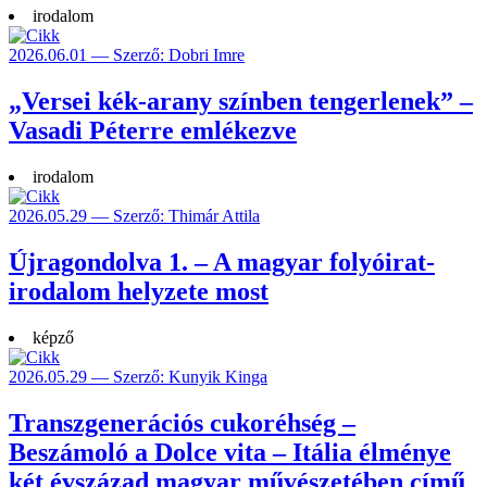
irodalom
2026.06.01 — Szerző: Dobri Imre
„Versei kék-arany színben tengerlenek” –
Vasadi Péterre emlékezve
irodalom
2026.05.29 — Szerző: Thimár Attila
Újragondolva 1. – A magyar folyóirat-
irodalom helyzete most
képző
2026.05.29 — Szerző: Kunyik Kinga
Transzgenerációs cukoréhség –
Beszámoló a Dolce vita – Itália élménye
két évszázad magyar művészetében című