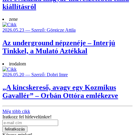
kiállításról
zene
2026.05.23 — Szerző: Görgicze Attila
Az underground népzenéje – Interjú
Tinkkel, a Mulató Aztékkal
irodalom
2026.05.20 — Szerző: Dobri Imre
„A kincskereső, avagy egy Kozmikus
Gavallér” – Orbán Ottóra emlékezve
Még több cikk
Iratkozz fel hírlevelünkre!
Kövess minket!