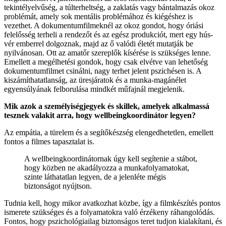
tekintélyelvűség, a túlterheltség, a zaklatás vagy bántalmazás okoz
problémát, amely sok mentális problémához és kiégéshez is
vezethet. A dokumentumfilmeknél az okoz gondot, hogy óriási
felelősség terheli a rendezőt és az egész produkciót, mert egy hús-
vér emberrel dolgoznak, majd az ő valódi életét mutatják be
nyilvánosan. Ott az amatőr szereplők kísérése is szükséges lenne.
Emellett a megélhetési gondok, hogy csak elvétve van lehetőség
dokumentumfilmet csinálni, nagy terhet jelent pszichésen is. A
kiszámíthatatlanság, az üresjáratok és a munka-magánélet
egyensúlyának felborulása mindkét műfajnál megjelenik.
Mik azok a személyiségjegyek és skillek, amelyek alkalmassá
tesznek valakit arra, hogy wellbeingkoordinátor legyen?
Az empátia, a türelem és a segítőkészség elengedhetetlen, emellett
fontos a filmes tapasztalat is.
A wellbeingkoordinátornak úgy kell segítenie a stábot,
hogy közben ne akadályozza a munkafolyamatokat,
szinte láthatatlan legyen, de a jelenléte mégis
biztonságot nyújtson.
Tudnia kell, hogy mikor avatkozhat közbe, így a filmkészítés pontos
ismerete szükséges és a folyamatokra való érzékeny ráhangolódás.
Fontos, hogy pszichológiailag biztonságos teret tudjon kialakítani, és