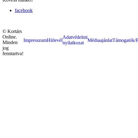
facebook
© Kortárs
Online.
Adatvédelmi
Impresszum
Hírlevél
Médiaajánlat
Támogatók/P
Minden
nyilatkozat
jog
fenntartva!