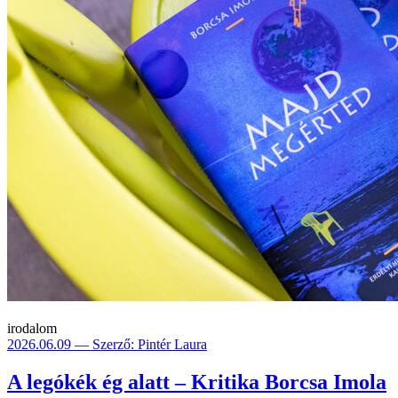
irodalom
2026.06.09 — Szerző: Pintér Laura
A legókék ég alatt – Kritika Borcsa Imola