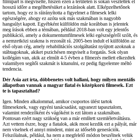
filmipart is megviselte, hiszen ezen a területen is sokan vesztették el
hosszú időre a megélhetésüket a lezárások alatt. Elképzelhetőnek
tartom, hogy ez is ráirányította a figyelmet a filmesek lelki
egészségére, ahogy ez azóta sok más szakmában is nagyobb
hangsúlyt kapott. Egyébként külföldön már korábban is jelentek
meg írások ebben a témában, például 2018-ban volt egy jelentős
publikáció, amely a dokumentumfilmesek lelki egészségéről szólt, és
a nemzetközi szakma is rezonált rá. 2005-ben indult el külföldön az
első olyan cég, amely rehabilitációs szolgáltatást nyújtott azoknak a
stábtagoknak, akiket pszichésen megviselt a forgatás. Sok olyan
kollégám van, akik az elmúlt 4-5 évben a filmezés mellett elkezdtek
valamilyen segítői szakmát is kitanulni, ez pedig figyelemre méltó
tendencia.
Dér Asia azt írta, döbbenetes volt hallani, hogy milyen mentális
állapotban vannak a magyar fiatal és középkorú filmesek. Ezt
te is tapasztaltad?
Igen. Minden alkalommal, amikor csoportos ülést tartok
filmeseknek, vagy egyéni tanácsadást, ugyanezt tapasztalom,
valamint rendezőként és vágóként is ezt látom a szakmában.
Pontosan ezért nagy szükség van a már említett szemléletváltásra.
Azt vettem észre, hogy a fiatalok, akik most kezdik ezt a pályát, már
nem viselnek el annyi mindent, mint az idősebb generációk.
Felszólalnak, például, ha nem a megfelelő módon beszélnek velük