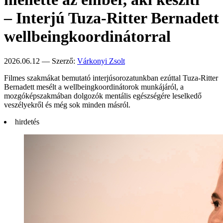
– Interjú Tuza-Ritter Bernadett
wellbeingkoordinátorral
2026.06.12 — Szerző:
Várkonyi Zsolt
Filmes szakmákat bemutató interjúsorozatunkban ezúttal Tuza-Ritter
Bernadett mesélt a wellbeingkoordinátorok munkájáról, a
mozgóképszakmában dolgozók mentális egészségére leselkedő
veszélyekről és még sok minden másról.
hirdetés