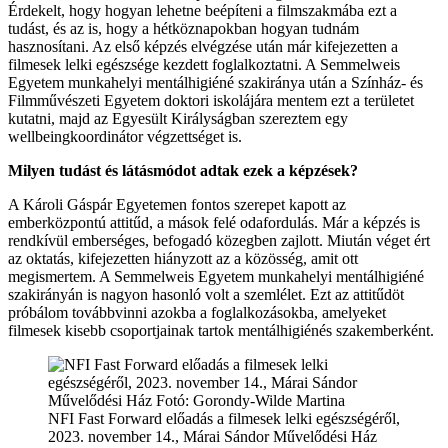
Érdekelt, hogy hogyan lehetne beépíteni a filmszakmába ezt a
tudást, és az is, hogy a hétköznapokban hogyan tudnám
hasznosítani. Az első képzés elvégzése után már kifejezetten a
filmesek lelki egészsége kezdett foglalkoztatni. A Semmelweis
Egyetem munkahelyi mentálhigiéné szakiránya után a Színház- és
Filmművészeti Egyetem doktori iskolájára mentem ezt a területet
kutatni, majd az Egyesült Királyságban szereztem egy
wellbeingkoordinátor végzettséget is.
Milyen tudást és látásmódot adtak ezek a képzések?
A Károli Gáspár Egyetemen fontos szerepet kapott az
emberközpontú attitűd, a mások felé odafordulás. Már a képzés is
rendkívül emberséges, befogadó közegben zajlott. Miután véget ért
az oktatás, kifejezetten hiányzott az a közösség, amit ott
megismertem. A Semmelweis Egyetem munkahelyi mentálhigiéné
szakirányán is nagyon hasonló volt a szemlélet. Ezt az attitűdöt
próbálom továbbvinni azokba a foglalkozásokba, amelyeket
filmesek kisebb csoportjainak tartok mentálhigiénés szakemberként.
NFI Fast Forward előadás a filmesek lelki egészségéről,
2023. november 14., Márai Sándor Művelődési Ház