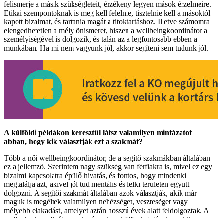
felismerje a másik szükségleteit, érzékeny legyen mások érzelmeire.
Etikai szempontoknak is meg kell felelnie, tisztelnie kell a másoktól
kapott bizalmat, és tartania magát a titoktartáshoz. Illetve számomra
elengedhetetlen a mély önismeret, hiszen a wellbeingkoordinátor a
személyiségével is dolgozik, és talán az a legfontosabb ebben a
munkában. Ha mi nem vagyunk jól, akkor segíteni sem tudunk jól.
A külföldi példákon keresztül látsz valamilyen mintázatot
abban, hogy kik választják ezt a szakmát?
Több a női wellbeingkoordinátor, de a segítő szakmákban általában
ez a jellemző. Szerintem nagy szükség van férfiakra is, mivel ez egy
bizalmi kapcsolatra épülő hivatás, és fontos, hogy mindenki
megtalálja azt, akivel jól tud mentális és lelki területen együtt
dolgozni. A segítői szakmát általában azok választják, akik már
maguk is megéltek valamilyen nehézséget, veszteséget vagy
mélyebb elakadást, amelyet aztán hosszú évek alatt feldolgoztak. A