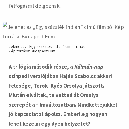
felfogással dolgoznak.
Jelenet az „Egy százalék indián” című filmből
Kép forrása: Budapest Film
A trilógia második része, a
Kálmán-nap
színpadi verziójában Hajdu Szabolcs akkori
felesége, Török-Illyés Orsolya játszott.
Miután elváltak, te vetted át Orsolya
szerepét a filmváltozatban. Mindkettejükkel
jó kapcsolatot ápolsz. Emberileg hogyan
lehet kezelni egy ilyen helyzetet?