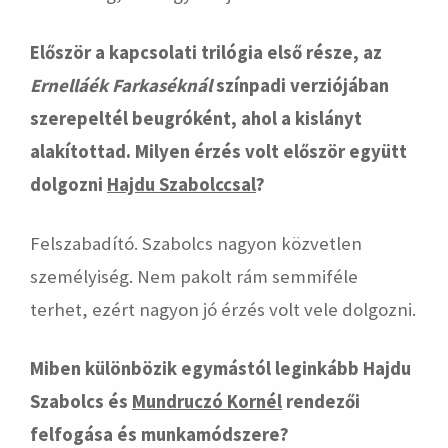
Először a kapcsolati trilógia első része, az
Ernelláék Farkaséknál
színpadi verziójában
szerepeltél beugróként, ahol a kislányt
alakítottad. Milyen érzés volt először együtt
dolgozni
Hajdu Szabolccsal
?
Felszabadító. Szabolcs nagyon közvetlen
személyiség. Nem pakolt rám semmiféle
terhet, ezért nagyon jó érzés volt vele dolgozni.
Miben különbözik egymástól leginkább Hajdu
Szabolcs és
Mundruczó Kornél
rendezői
felfogása és munkamódszere?