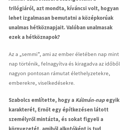
trilógiáról, azt mondta, kíváncsi volt, hogyan
lehet izgalmasan bemutatni a középkorúak
unalmas hétköznapjait. Valóban unalmasak
ezek a hétköznapok?
Az a „semmi”, ami az ember életében nap mint
nap történik, felnagyítva és kiragadva az időből
nagyon pontosan rámutat élethelyzetekre,
emberekre, viselkedésekre.
Szabolcs említette, hogy a
Kálmán-nap
egyik
karakterét, Ernőt egy építkezésen látott
személyről mintázta, és sokat figyeli a
környezetét, amiből alkotóként is tud