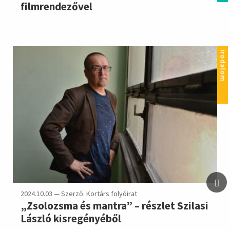
filmrendezővel
irodalom
2024.10.03 — Szerző: Kortárs folyóirat
„Zsolozsma és mantra” – részlet Szilasi
László kisregényéből