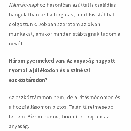
Kálmán-nap
hoz hasonlóan ezúttal is családias
hangulatban telt a forgatás, mert kis stábbal
dolgoztunk. Jobban szeretem az olyan
munkákat, amikor minden stábtagnak tudom a
nevét.
Három gyermeked van. Az anyaság hagyott
nyomot a játékodon és a színészi
eszköztáradon?
Az eszköztáramon nem, de a látásmódomon és
a hozzáállásomon biztos. Talán türelmesebb
lettem. Bízom benne, finomított rajtam az
anyaság.