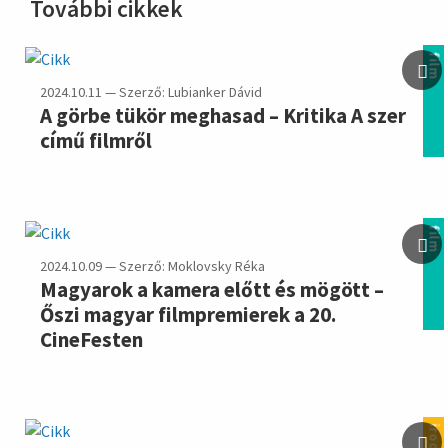
További cikkek
film
2024.10.11 — Szerző: Lubianker Dávid
A görbe tükör meghasad – Kritika A szer
című filmről
film
2024.10.09 — Szerző: Moklovsky Réka
Magyarok a kamera előtt és mögött –
Őszi magyar filmpremierek a 20.
CineFesten