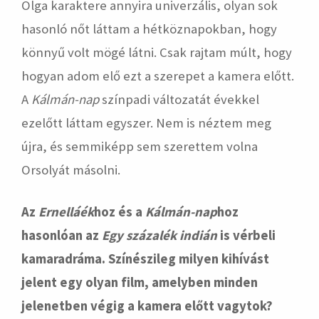
Olga karaktere annyira univerzális, olyan sok
hasonló nőt láttam a hétköznapokban, hogy
könnyű volt mögé látni. Csak rajtam múlt, hogy
hogyan adom elő ezt a szerepet a kamera előtt.
A
Kálmán-nap
színpadi változatát évekkel
ezelőtt láttam egyszer. Nem is néztem meg
újra, és semmiképp sem szerettem volna
Orsolyát másolni.
Az
Ernelláék
hoz és a
Kálmán-nap
hoz
hasonlóan az
Egy százalék indián
is vérbeli
kamaradráma. Színészileg milyen kihívást
jelent egy olyan film, amelyben minden
jelenetben végig a kamera előtt vagytok?