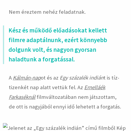
Nem éreztem nehéz feladatnak.
Kész és működő előadásokat kellett
filmre adaptálnunk, ezért könnyebb
dolgunk volt, és nagyon gyorsan
haladtunk a forgatással.
A
Kálmán-nap
ot és az
Egy százalék indián
t is tíz-
tizenkét nap alatt vettük fel. Az
Ernelláék
Farkaséknál
filmváltozatában nem játszottam,
de ott is nagyjából ennyi idő lehetett a forgatás.