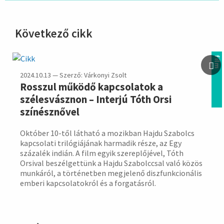
Következő cikk
hirdetés
film
2024.10.13 — Szerző: Várkonyi Zsolt
Rosszul működő kapcsolatok a
szélesvásznon – Interjú Tóth Orsi
színésznővel
Október 10-től látható a mozikban Hajdu Szabolcs
kapcsolati trilógiájának harmadik része, az Egy
százalék indián. A film egyik szereplőjével, Tóth
Orsival beszélgettünk a Hajdu Szabolccsal való közös
munkáról, a történetben megjelenő diszfunkcionális
emberi kapcsolatokról és a forgatásról.