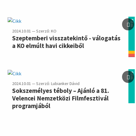
film
2024.10.01 — Szerző: KO
Szeptemberi visszatekintő - válogatás
a KO elmúlt havi cikkeiből
film
2024.10.01 — Szerző: Lubianker Dávid
Sokszemélyes téboly – Ajánló a 81.
Velencei Nemzetközi Filmfesztivál
programjából