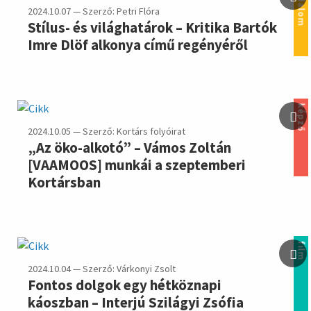
irodalom
2024.10.07 — Szerző: Petri Flóra
Stílus- és világhatárok – Kritika Bartók
Imre Dlöf alkonya című regényéről
képző
2024.10.05 — Szerző: Kortárs folyóirat
„Az öko-alkotó” – Vámos Zoltán
[VAAMOOS] munkái a szeptemberi
Kortársban
film
2024.10.04 — Szerző: Várkonyi Zsolt
Fontos dolgok egy hétköznapi
káoszban – Interjú Szilágyi Zsófia