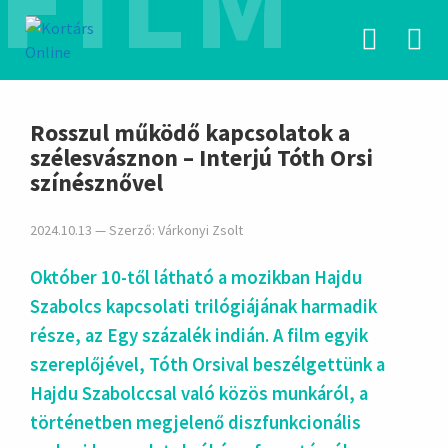
FILM
hirdetés
Rosszul működő kapcsolatok a
szélesvásznon – Interjú Tóth Orsi
színésznővel
2024.10.13 — Szerző:
Várkonyi Zsolt
Október 10-től látható a mozikban Hajdu
Szabolcs kapcsolati trilógiájának harmadik
része, az Egy százalék indián. A film egyik
szereplőjével, Tóth Orsival beszélgettünk a
Hajdu Szabolccsal való közös munkáról, a
történetben megjelenő diszfunkcionális