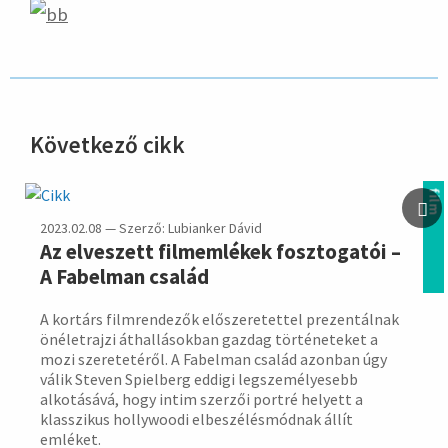
Következő cikk
hirdetés
film
2023.02.08 — Szerző: Lubianker Dávid
Az elveszett filmemlékek fosztogatói –
A Fabelman család
A kortárs filmrendezők előszeretettel prezentálnak
önéletrajzi áthallásokban gazdag történeteket a
mozi szeretetéről. A Fabelman család azonban úgy
válik Steven Spielberg eddigi legszemélyesebb
alkotásává, hogy intim szerzői portré helyett a
klasszikus hollywoodi elbeszélésmódnak állít
emléket.