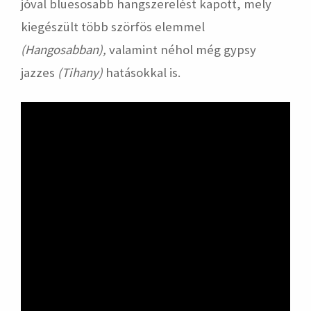
jóval bluesosabb hangszerelést kapott, mely
kiegészült több szörfös elemmel
(Hangosabban),
valamint néhol még gypsy
jazzes
(Tihany)
hatásokkal is.