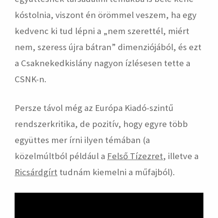
kóstolnia, viszont én örömmel veszem, ha egy
kedvenc ki tud lépni a „nem szerettél, miért
nem, szeress újra bátran” dimenziójából, és ezt
a Csaknekedkislány nagyon ízlésesen tette a
CSNK-n.
Persze távol még az Európa Kiadó-szintű
rendszerkritika, de pozitív, hogy egyre több
együttes mer írni ilyen témában (a
közelmúltból például a
Felső Tízezret
, illetve a
Ricsárdgírt
tudnám kiemelni a műfajból).