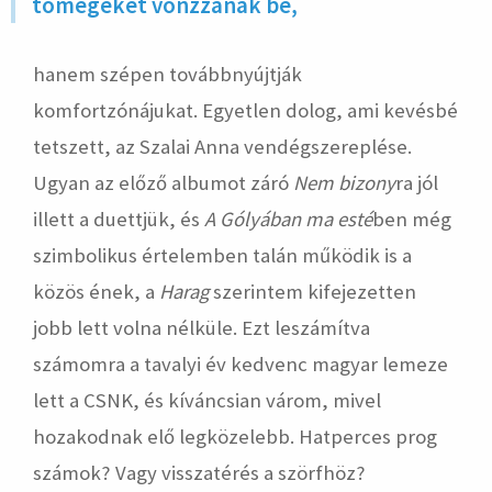
tömegeket vonzzanak be,
hanem szépen továbbnyújtják
komfortzónájukat. Egyetlen dolog, ami kevésbé
tetszett, az Szalai Anna vendégszereplése.
Ugyan az előző albumot záró
Nem bizony
ra jól
illett a duettjük, és
A
Gólyában ma esté
ben még
szimbolikus értelemben talán működik is a
közös ének, a
Harag
szerintem kifejezetten
jobb lett volna nélküle. Ezt leszámítva
számomra a tavalyi év kedvenc magyar lemeze
lett a CSNK, és kíváncsian várom, mivel
hozakodnak elő legközelebb. Hatperces prog
számok? Vagy visszatérés a szörfhöz?