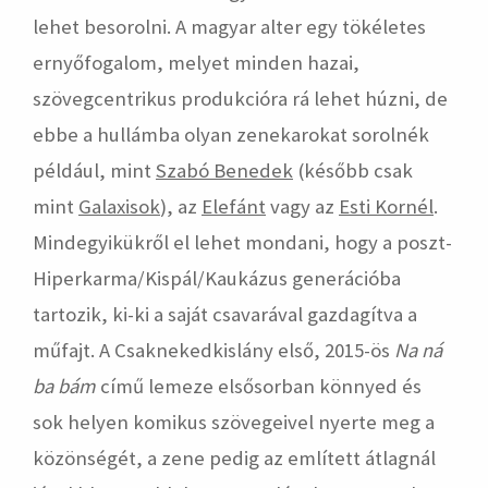
lehet besorolni. A magyar alter egy tökéletes
ernyőfogalom, melyet minden hazai,
szövegcentrikus produkcióra rá lehet húzni, de
ebbe a hullámba olyan zenekarokat sorolnék
például, mint
Szabó Benedek
(később csak
mint
Galaxisok
), az
Elefánt
vagy az
Esti Kornél
.
Mindegyikükről el lehet mondani, hogy a poszt-
Hiperkarma/Kispál/Kaukázus generációba
tartozik, ki-ki a saját csavarával gazdagítva a
műfajt. A Csaknekedkislány első, 2015-ös
Na ná
ba bám
című lemeze elsősorban könnyed és
sok helyen komikus szövegeivel nyerte meg a
közönségét, a zene pedig az említett átlagnál