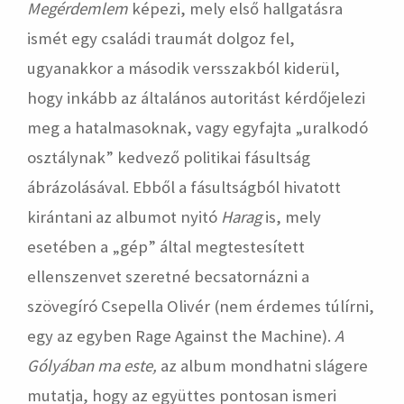
Megérdemlem
képezi, mely első hallgatásra
ismét egy családi traumát dolgoz fel,
ugyanakkor a második versszakból kiderül,
hogy inkább az általános autoritást kérdőjelezi
meg a hatalmasoknak, vagy egyfajta „uralkodó
osztálynak” kedvező politikai fásultság
ábrázolásával. Ebből a fásultságból hivatott
kirántani az albumot nyitó
Harag
is, mely
esetében a „gép” által megtestesített
ellenszenvet szeretné becsatornázni a
szövegíró Csepella Olivér (nem érdemes túlírni,
egy az egyben Rage Against the Machine).
A
Gólyában ma este,
az album mondhatni slágere
mutatja, hogy az együttes pontosan ismeri