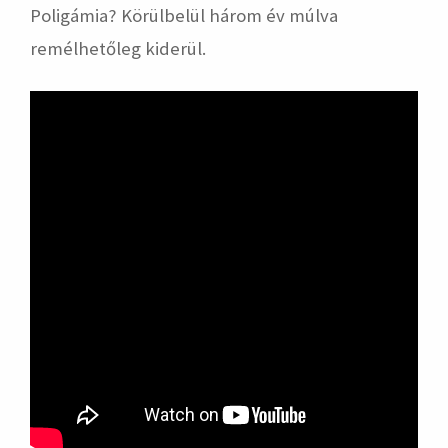
Poligámia? Körülbelül három év múlva
remélhetőleg kiderül.