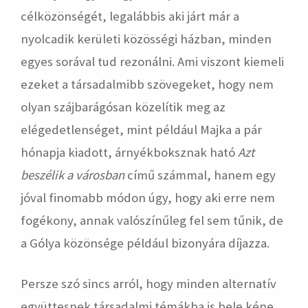
célközönségét, legalábbis aki járt már a
nyolcadik kerületi közösségi házban, minden
egyes sorával tud rezonálni. Ami viszont kiemeli
ezeket a társadalmibb szövegeket, hogy nem
olyan szájbarágósan közelítik meg az
elégedetlenséget, mint például Majka a pár
hónapja kiadott, árnyékboksznak ható
Azt
beszélik a városban
című számmal, hanem egy
jóval finomabb módon úgy, hogy aki erre nem
fogékony, annak valószínűleg fel sem tűnik, de
a Gólya közönsége például bizonyára díjazza.
Persze szó sincs arról, hogy minden alternatív
együttesnek társadalmi témákba is bele kéne