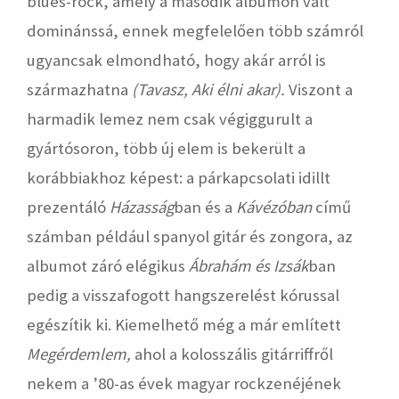
blues-rock, amely a második albumon vált
dominánssá, ennek megfelelően több számról
ugyancsak elmondható, hogy akár arról is
származhatna
(Tavasz, Aki élni akar).
Viszont a
harmadik lemez nem csak végiggurult a
gyártósoron, több új elem is bekerült a
korábbiakhoz képest: a párkapcsolati idillt
prezentáló
Házasság
ban és a
Kávézóban
című
számban például spanyol gitár és zongora, az
albumot záró elégikus
Ábrahám és Izsák
ban
pedig a visszafogott hangszerelést kórussal
egészítik ki. Kiemelhető még a már említett
Megérdemlem,
ahol a kolosszális gitárriffről
nekem a ’80-as évek magyar rockzenéjének