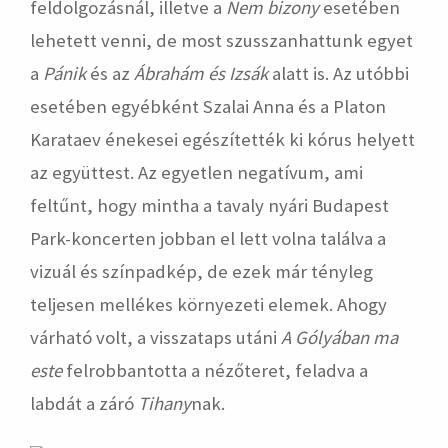
feldolgozásnál, illetve a
Nem bizony
esetében
lehetett venni, de most szusszanhattunk egyet
a
Pánik
és az
Ábrahám és Izsák
alatt is. Az utóbbi
esetében egyébként Szalai Anna és a Platon
Karataev énekesei egészítették ki kórus helyett
az együttest. Az egyetlen negatívum, ami
feltűnt, hogy mintha a tavaly nyári Budapest
Park-koncerten jobban el lett volna találva a
vizuál és színpadkép, de ezek már tényleg
teljesen mellékes környezeti elemek. Ahogy
várható volt, a visszataps utáni
A
Gólyában ma
este
felrobbantotta a nézőteret, feladva a
labdát a záró
Tihany
nak.