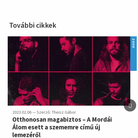
További cikkek
zene
2023.02.06 — Szerző: Theisz Gábor
Otthonosan magabiztos – A Mordái
Álom esett a szememre című új
lemezéről