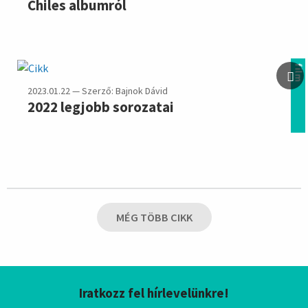
Chiles albumról
film
2023.01.22 — Szerző: Bajnok Dávid
2022 legjobb sorozatai
MÉG TÖBB CIKK
Iratkozz fel hírlevelünkre!