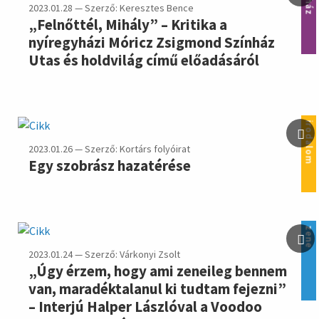
2023.01.28 — Szerző: Keresztes Bence
„Felnőttél, Mihály” – Kritika a
nyíregyházi Móricz Zsigmond Színház
Utas és holdvilág című előadásáról
irodalom
2023.01.26 — Szerző: Kortárs folyóirat
Egy szobrász hazatérése
zene
2023.01.24 — Szerző: Várkonyi Zsolt
„Úgy érzem, hogy ami zeneileg bennem
van, maradéktalanul ki tudtam fejezni”
– Interjú Halper Lászlóval a Voodoo