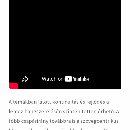
A témákban látott kontinuitás és fejlődés a
lemez hangszerelésén szintén tetten érhető. A
főbb csapásirány továbbra is a szövegcentrikus