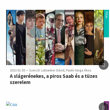
film
2023.01.30 — Szerző: Lubianker Dávid, Pauló-Varga Ákos
A slágerénekes, a piros Saab és a tüzes
szerelem
színház