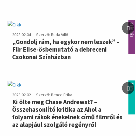
színház
2023.02.04 — Szerző: Buda Villő
„Gondolj rám, ha egykor nem leszek” –
Für Elise-ősbemutató a debreceni
Csokonai Színházban
film
2023.02.02 — Szerző: Bence Erika
Ki ölte meg Chase Andrewst? –
Összehasonlító kritika az Ahol a
folyami rákok énekelnek című filmről és
az alapjául szolgáló regényről