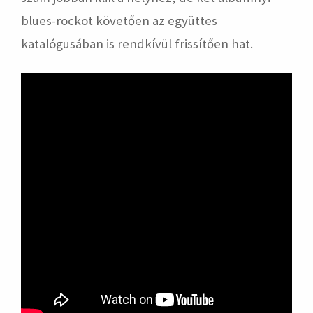
blues-rockot követően az együttes
katalógusában is rendkívül frissítően hat.