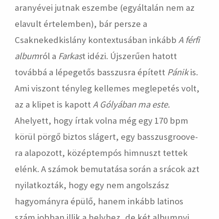
aranyévei jutnak eszembe (egyáltalán nem az
elavult értelemben), bár persze a
Csaknekedkislány kontextusában inkább
A férfi
album
ról a
Farkas
t idézi. Újszerűen hatott
továbbá a lépegetős basszusra épített
Pánik
is.
Ami viszont tényleg kellemes meglepetés volt,
az a klipet is kapott
A Gólyában ma este.
Ahelyett, hogy írtak volna még egy 170 bpm
körül pörgő biztos slágert, egy basszusgroove-
ra alapozott, középtempós himnuszt tettek
elénk. A számok bemutatása során a srácok azt
nyilatkozták, hogy egy nem angolszász
hagyományra épülő, hanem inkább latinos
szám jobban illik a helyhez, de két albumnyi