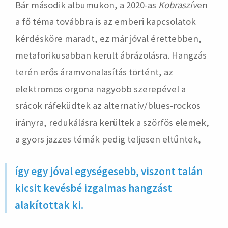
Bár második albumukon, a 2020-as
Kobraszív
en
a fő téma továbbra is az emberi kapcsolatok
kérdésköre maradt, ez már jóval érettebben,
metaforikusabban került ábrázolásra. Hangzás
terén erős áramvonalasítás történt, az
elektromos orgona nagyobb szerepével a
srácok ráfeküdtek az alternatív/blues-rockos
irányra, redukálásra kerültek a szörfös elemek,
a gyors jazzes témák pedig teljesen eltűntek,
így egy jóval egységesebb, viszont talán
kicsit kevésbé izgalmas hangzást
alakítottak ki.