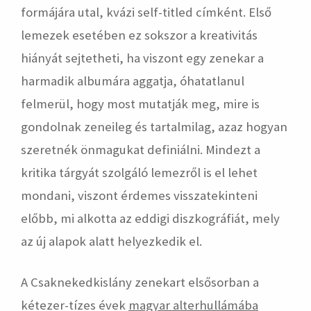
formájára utal, kvázi self-titled címként. Első
lemezek esetében ez sokszor a kreativitás
hiányát sejtetheti, ha viszont egy zenekar a
harmadik albumára aggatja, óhatatlanul
felmerül, hogy most mutatják meg, mire is
gondolnak zeneileg és tartalmilag, azaz hogyan
szeretnék önmagukat definiálni. Mindezt a
kritika tárgyát szolgáló lemezről is el lehet
mondani, viszont érdemes visszatekinteni
előbb, mi alkotta az eddigi diszkográfiát, mely
az új alapok alatt helyezkedik el.
A Csaknekedkislány zenekart elsősorban a
kétezer-tízes évek
magyar alterhullámába