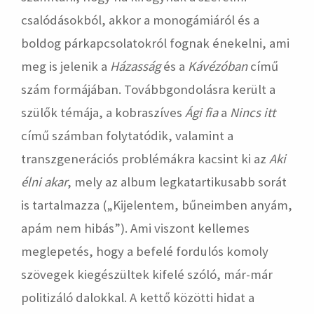
csalódásokból, akkor a monogámiáról és a
boldog párkapcsolatokról fognak énekelni, ami
meg is jelenik a
Házasság
és a
Kávézóban
című
szám formájában. Továbbgondolásra került a
szülők témája, a kobraszíves
Ági fia
a
Nincs itt
című számban folytatódik, valamint a
transzgenerációs problémákra kacsint ki az
Aki
élni akar
, mely az album legkatartikusabb sorát
is tartalmazza („Kijelentem, bűneimben anyám,
apám nem hibás”). Ami viszont kellemes
meglepetés, hogy a befelé fordulós komoly
szövegek kiegészültek kifelé szóló, már-már
politizáló dalokkal. A kettő közötti hidat a