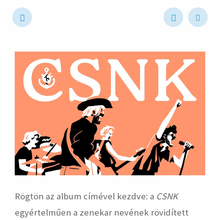
hirdetés
Rögtön az album címével kezdve: a
CSNK
egyértelműen a zenekar nevének rövidített