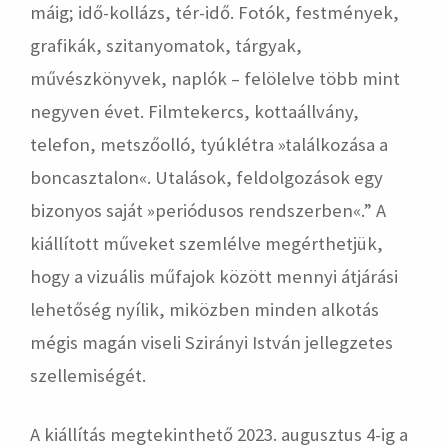
máig; idő-kollázs, tér-idő. Fotók, festmények,
grafikák, szitanyomatok, tárgyak,
művészkönyvek, naplók – felölelve több mint
negyven évet. Filmtekercs, kottaállvány,
telefon, metszőolló, tyúklétra »találkozása a
boncasztalon«. Utalások, feldolgozások egy
bizonyos saját »periódusos rendszerben«.” A
kiállított műveket szemlélve megérthetjük,
hogy a vizuális műfajok között mennyi átjárási
lehetőség nyílik, miközben minden alkotás
mégis magán viseli Szirányi István jellegzetes
szellemiségét.
A kiállítás megtekinthető 2023. augusztus 4-ig a