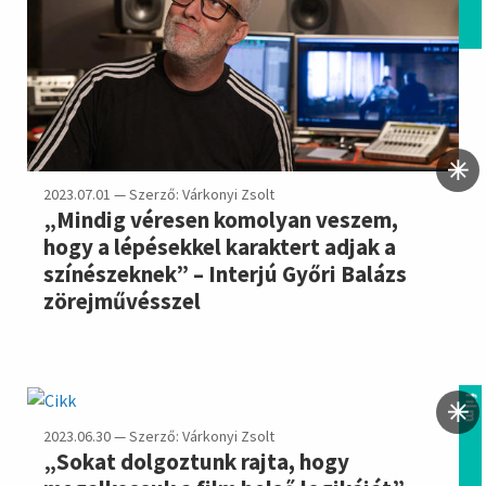
2023.07.01 — Szerző: Várkonyi Zsolt
„Mindig véresen komolyan veszem,
hogy a lépésekkel karaktert adjak a
színészeknek” – Interjú Győri Balázs
zörejművésszel
film
2023.06.30 — Szerző: Várkonyi Zsolt
„Sokat dolgoztunk rajta, hogy