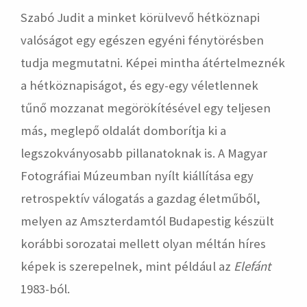
Szabó Judit a minket körülvevő hétköznapi
valóságot egy egészen egyéni fénytörésben
tudja megmutatni. Képei mintha átértelmeznék
a hétköznapiságot, és egy-egy véletlennek
tűnő mozzanat megörökítésével egy teljesen
más, meglepő oldalát domborítja ki a
legszokványosabb pillanatoknak is. A Magyar
Fotográfiai Múzeumban nyílt kiállítása egy
retrospektív válogatás a gazdag életműből,
melyen az Amszterdamtól Budapestig készült
korábbi sorozatai mellett olyan méltán híres
képek is szerepelnek, mint például az
Elefánt
1983-ból.