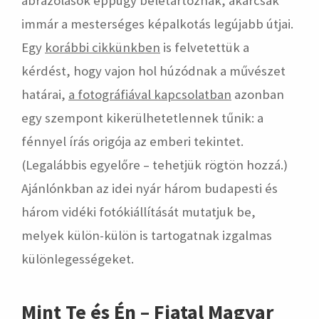
ábrázolások éppúgy beletartoznak, akárcsak
immár a mesterséges képalkotás legújabb útjai.
Egy
korábbi cikkünkben
is felvetettük a
kérdést, hogy vajon hol húzódnak a művészet
határai,
a fotográfiával kapcsolatban
azonban
egy szempont kikerülhetetlennek tűnik: a
fénnyel írás origója az emberi tekintet.
(Legalábbis egyelőre – tehetjük rögtön hozzá.)
Ajánlónkban az idei nyár három budapesti és
három vidéki fotókiállítását mutatjuk be,
melyek külön-külön is tartogatnak izgalmas
különlegességeket.
Mint Te és Én – Fiatal Magyar