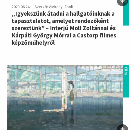
2023.06.24 — Szerző: Várkonyi Zsolt
„Igyekszünk átadni a hallgatóinknak a
tapasztalatot, amelyet rendezőként
szereztünk” – Interjú Moll Zoltánnal és
Kárpáti György Mórral a Castorp filmes
képzőműhelyről
film