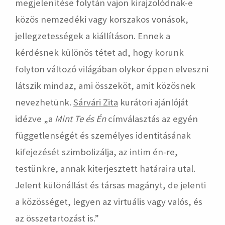
megjelenítése folytán vajon kirajzolódnak-e
közös nemzedéki vagy korszakos vonások,
jellegzetességek a kiállításon. Ennek a
kérdésnek különös tétet ad, hogy korunk
folyton változó világában olykor éppen elveszni
látszik mindaz, ami összeköt, amit közösnek
nevezhetünk.
Sárvári Zita
kurátori ajánlóját
idézve „a
Mint Te és Én
címválasztás az egyén
függetlenségét és személyes identitásának
kifejezését szimbolizálja, az intim én-re,
testünkre, annak kiterjesztett határaira utal.
Jelent különállást és társas magányt, de jelenti
a közösséget, legyen az virtuális vagy valós, és
az összetartozást is.”