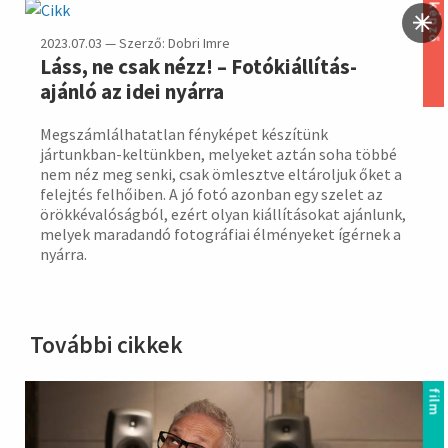
képző
2023.07.03 — Szerző: Dobri Imre
Láss, ne csak nézz! – Fotókiállítás-
ajánló az idei nyárra
Megszámlálhatatlan fényképet készítünk
jártunkban-keltünkben, melyeket aztán soha többé
nem néz meg senki, csak ömlesztve eltároljuk őket a
felejtés felhőiben. A jó fotó azonban egy szelet az
örökkévalóságból, ezért olyan kiállításokat ajánlunk,
melyek maradandó fotográfiai élményeket ígérnek a
nyárra.
További cikkek
film