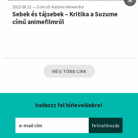
2023.06.22 — Szerző: Katona Alexandra
Sebek és tájsebek – Kritika a Suzume
című animefilmről
MÉG TÖBB CIKK
Iratkozz fel hírlevelünkre!