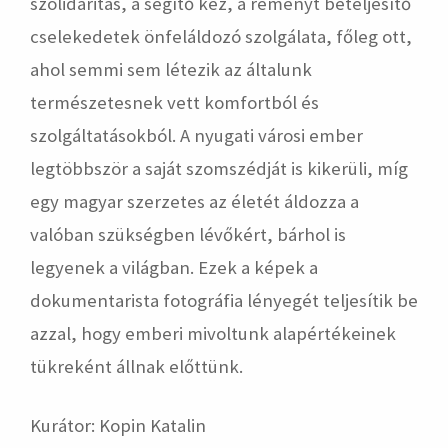
szolidaritás, a segítő kéz, a reményt beteljesítő
cselekedetek önfeláldozó szolgálata, főleg ott,
ahol semmi sem létezik az általunk
természetesnek vett komfortból és
szolgáltatásokból. A nyugati városi ember
legtöbbször a saját szomszédját is kikerüli, míg
egy magyar szerzetes az életét áldozza a
valóban szükségben lévőkért, bárhol is
legyenek a világban. Ezek a képek a
dokumentarista fotográfia lényegét teljesítik be
azzal, hogy emberi mivoltunk alapértékeinek
tükreként állnak előttünk.
Kurátor: Kopin Katalin