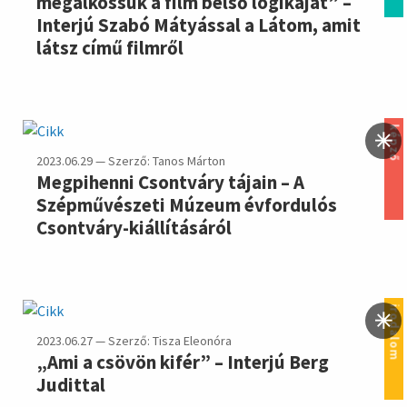
megalkossuk a film belső logikáját” –
Interjú Szabó Mátyással a Látom, amit
látsz című filmről
képző
2023.06.29 — Szerző: Tanos Márton
Megpihenni Csontváry tájain – A
Szépművészeti Múzeum évfordulós
Csontváry-kiállításáról
irodalom
2023.06.27 — Szerző: Tisza Eleonóra
„Ami a csövön kifér” – Interjú Berg
Judittal