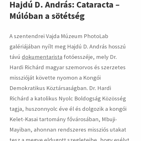
Hajdú D. András: Cataracta –
Múlóban a sötétség
A szentendrei Vajda Múzeum PhotoLab
galériájában nyílt meg Hajdú D. András hosszú
távú
dokumentarista
fotóesszéje, mely Dr.
Hardi Richárd magyar szemorvos és szerzetes
misszióját követte nyomon a Kongói
Demokratikus Köztársaságban. Dr. Hardi
Richárd a katolikus Nyolc Boldogság Közösség
tagja, huszonnyolc éve él és dolgozik a kongói
Kelet-Kasai tartomány fővárosában, Mbuji-
Mayiban, ahonnan rendszeres missziós utakat
tesz a megye eldugott szegleteibe, hogy esélyt