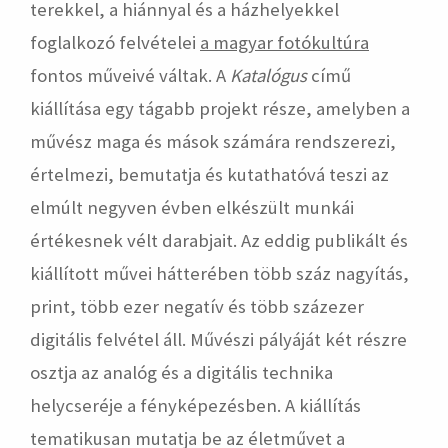
terekkel, a hiánnyal és a házhelyekkel
foglalkozó felvételei
a magyar fotókultúra
fontos műveivé váltak. A
Katalógus
című
kiállítása egy tágabb projekt része, amelyben a
művész maga és mások számára rendszerezi,
értelmezi, bemutatja és kutathatóvá teszi az
elmúlt negyven évben elkészült munkái
értékesnek vélt darabjait. Az eddig publikált és
kiállított művei hátterében több száz nagyítás,
print, több ezer negatív és több százezer
digitális felvétel áll. Művészi pályáját két részre
osztja az analóg és a digitális technika
helycseréje a fényképezésben. A kiállítás
tematikusan mutatja be az életművet a