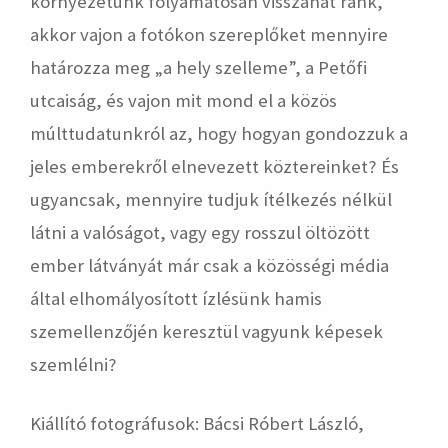
környezetünk folyamatosan visszahat ránk,
akkor vajon a fotókon szereplőket mennyire
határozza meg „a hely szelleme”, a Petőfi
utcaiság, és vajon mit mond el a közös
múlttudatunkról az, hogy hogyan gondozzuk a
jeles emberekről elnevezett köztereinket? És
ugyancsak, mennyire tudjuk ítélkezés nélkül
látni a valóságot, vagy egy rosszul öltözött
ember látványát már csak a közösségi média
által elhomályosított ízlésünk hamis
szemellenzőjén keresztül vagyunk képesek
szemlélni?
Kiállító fotográfusok: Bácsi Róbert László,