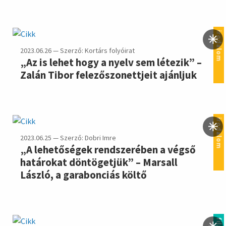
irodalom
2023.06.26 — Szerző: Kortárs folyóirat
„Az is lehet hogy a nyelv sem létezik” –
Zalán Tibor felezőszonettjeit ajánljuk
irodalom
2023.06.25 — Szerző: Dobri Imre
„A lehetőségek rendszerében a végső
határokat döntögetjük” – Marsall
László, a garabonciás költő
film