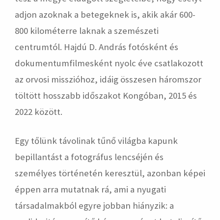
adjon azoknak a betegeknek is, akik akár 600-
800 kilométerre laknak a szemészeti
centrumtól. Hajdú D. András fotósként és
dokumentumfilmesként nyolc éve csatlakozott
az orvosi misszióhoz, idáig összesen háromszor
töltött hosszabb időszakot Kongóban, 2015 és
2022 között.
Egy tőlünk távolinak tűnő világba kapunk
bepillantást a fotográfus lencséjén és
személyes történetén keresztül, azonban képei
éppen arra mutatnak rá, ami a nyugati
társadalmakból egyre jobban hiányzik: a