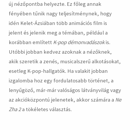
új nézőpontba helyezte. Ez főleg annak
fényében tűnik nagy teljesítménynek, hogy
idén Kelet-Ázsiában több animációs film is
jelent és jelenik meg a témában, például a
korábban említett
K-pop démonvadászok
is.
Utóbbi jobban kedvez azoknak a nézőknek,
akik szeretik a zenés, musicalszerű alkotásokat,
esetleg K-pop-hallgatók. Ha valakit jobban
izgalomba hoz egy fordulatosabb történet, a
lenyűgöző, már-már valóságos látványvilág vagy
az akcióközpontú jelenetek, akkor számára a
Ne
Zha 2
a tökéletes választás.