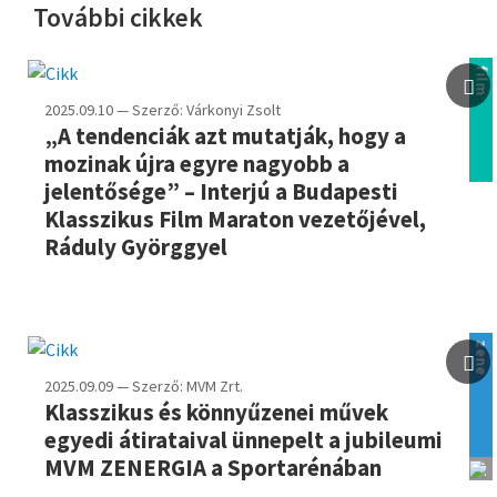
További cikkek
film
2025.09.10 — Szerző: Várkonyi Zsolt
„A tendenciák azt mutatják, hogy a
mozinak újra egyre nagyobb a
jelentősége” – Interjú a Budapesti
Klasszikus Film Maraton vezetőjével,
Ráduly Györggyel
zene
2025.09.09 — Szerző: MVM Zrt.
Klasszikus és könnyűzenei művek
egyedi átirataival ünnepelt a jubileumi
MVM ZENERGIA a Sportarénában