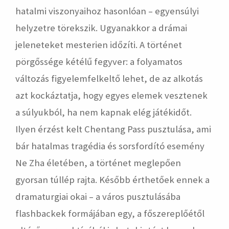
hatalmi viszonyaihoz hasonlóan – egyensúlyi
helyzetre törekszik. Ugyanakkor a drámai
jeleneteket mesterien időzíti. A történet
pörgőssége kétélű fegyver: a folyamatos
változás figyelemfelkeltő lehet, de az alkotás
azt kockáztatja, hogy egyes elemek vesztenek
a súlyukból, ha nem kapnak elég játékidőt.
Ilyen érzést kelt Chentang Pass pusztulása, ami
bár hatalmas tragédia és sorsfordító esemény
Ne Zha életében, a történet meglepően
gyorsan túllép rajta. Később érthetőek ennek a
dramaturgiai okai – a város pusztulásába
flashbackek formájában egy, a főszereplőétől