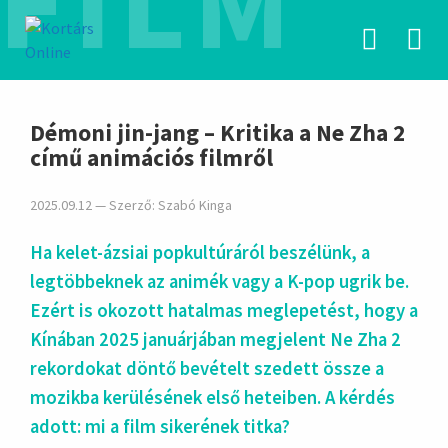
FILM
hirdetés
Démoni jin-jang – Kritika a Ne Zha 2
című animációs filmről
2025.09.12 — Szerző:
Szabó Kinga
Ha kelet-ázsiai popkultúráról beszélünk, a
legtöbbeknek az animék vagy a K-pop ugrik be.
Ezért is okozott hatalmas meglepetést, hogy a
Kínában 2025 januárjában megjelent Ne Zha 2
rekordokat döntő bevételt szedett össze a
mozikba kerülésének első heteiben. A kérdés
adott: mi a film sikerének titka?