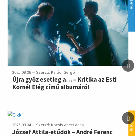
zene
2025.09.06 — Szerző: Karádi Gergő
Újra győz esetleg a… – Kritika az Esti
Kornél Elég című albumáról
irodalom
2025.09.04 — Szerző: Kocsis Anett Anna
József Attila-etűdök – André Ferenc