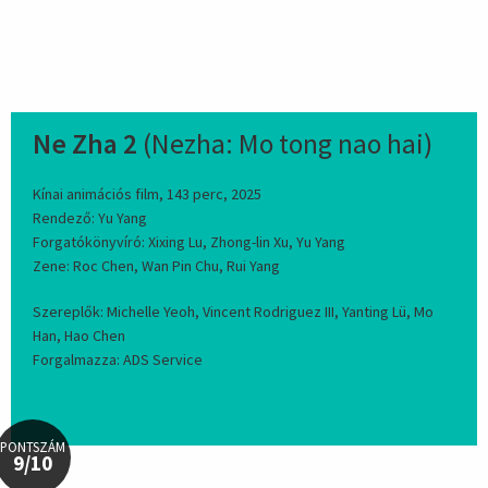
Ne Zha 2
(Nezha: Mo tong nao hai)
Kínai animációs film, 143 perc, 2025
Rendező: Yu Yang
Forgatókönyvíró: Xixing Lu, Zhong-lin Xu, Yu Yang
Zene: Roc Chen, Wan Pin Chu, Rui Yang
Szereplők: Michelle Yeoh, Vincent Rodriguez III, Yanting Lü, Mo
Han, Hao Chen
Forgalmazza: ADS Service
PONTSZÁM
9/10