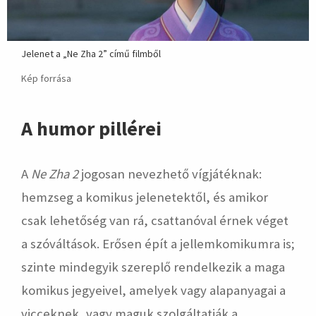
Jelenet a „Ne Zha 2” című filmből
Kép forrása
A humor pillérei
A
Ne Zha 2
jogosan nevezhető vígjátéknak:
hemzseg a komikus jelenetektől, és amikor
csak lehetőség van rá, csattanóval érnek véget
a szóváltások. Erősen épít a jellemkomikumra is;
szinte mindegyik szereplő rendelkezik a maga
komikus jegyeivel, amelyek vagy alapanyagai a
vicceknek, vagy maguk szolgáltatják a