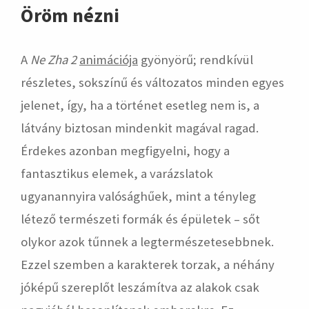
Öröm nézni
A
Ne Zha 2
animációja
gyönyörű; rendkívül
részletes, sokszínű és változatos minden egyes
jelenet, így, ha a történet esetleg nem is, a
látvány biztosan mindenkit magával ragad.
Érdekes azonban megfigyelni, hogy a
fantasztikus elemek, a varázslatok
ugyanannyira valósághűek, mint a tényleg
létező természeti formák és épületek – sőt
olykor azok tűnnek a legtermészetesebbnek.
Ezzel szemben a karakterek torzak, a néhány
jóképű szereplőt leszámítva az alakok csak