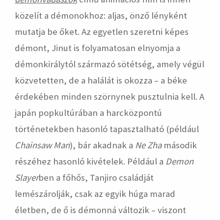
közelít a démonokhoz: aljas, önző lényként
mutatja be őket. Az egyetlen szeretni képes
démont, Jinut is folyamatosan elnyomja a
démonkirálytól származó sötétség, amely végül
közvetetten, de a halálát is okozza – a béke
érdekében minden szörnynek pusztulnia kell. A
japán popkultúrában a harcközpontú
történetekben hasonló tapasztalható (például
Chainsaw Man
), bár akadnak a
Ne Zha
második
részéhez hasonló kivételek. Például a
Demon
Slayer
ben a főhős, Tanjiro családját
lemészárolják, csak az egyik húga marad
életben, de ő is démonná változik – viszont