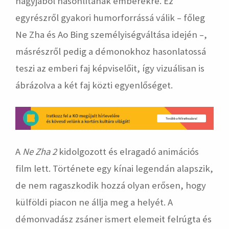
nagyjából hasonlítanak emberekre. Ez
egyrészről gyakori humorforrássá válik – főleg
Ne Zha és Ao Bing személyiségváltása idején –,
másrészről pedig a démonokhoz hasonlatossá
teszi az emberi faj képviselőit, így vizuálisan is
ábrázolva a két faj közti egyenlőséget.
A
Ne Zha 2
kidolgozott és elragadó animációs
film lett. Története egy kínai legendán alapszik,
de nem ragaszkodik hozzá olyan erősen, hogy
külföldi piacon ne állja meg a helyét. A
démonvadász zsáner ismert elemeit felrúgta és