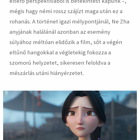
eltérő perspektívából is betekintést kapunk –,
mégis hagy némi rossz szájízt maga után ez a
rohanás. A történet igazi mélypontjánál, Ne Zha
anyjának halálánál azonban az esemény
súlyához méltóan elidőzik a film, sőt a végén
eltűnő hangokkal a végletekig fokozza a
szomorú helyzetet, sikeresen feloldva a
mészárlás utáni hiányérzetet.