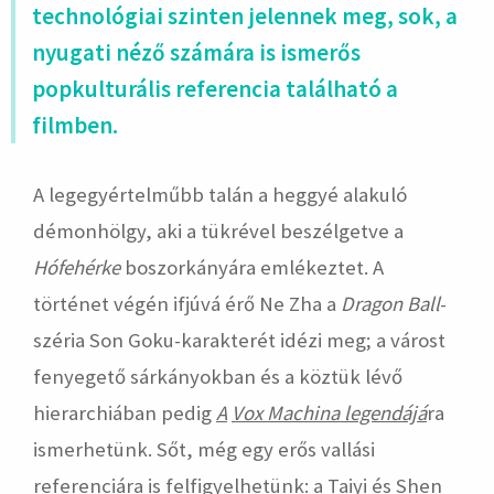
technológiai szinten jelennek meg, sok, a
nyugati néző számára is ismerős
popkulturális referencia található a
filmben.
A legegyértelműbb talán a heggyé alakuló
démonhölgy, aki a tükrével beszélgetve a
Hófehérke
boszorkányára emlékeztet. A
történet végén ifjúvá érő Ne Zha a
Dragon Ball
-
széria Son Goku-karakterét idézi meg; a várost
fenyegető sárkányokban és a köztük lévő
hierarchiában pedig
A
Vox Machina legendájá
ra
ismerhetünk. Sőt, még egy erős vallási
referenciára is felfigyelhetünk: a Taiyi és Shen