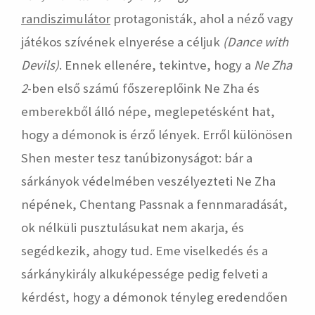
randiszimulátor
protagonisták, ahol a néző vagy
játékos szívének elnyerése a céljuk
(Dance with
Devils)
. Ennek ellenére, tekintve, hogy a
Ne Zha
2
-ben első számú főszereplőink Ne Zha és
emberekből álló népe, meglepetésként hat,
hogy a démonok is érző lények. Erről különösen
Shen mester tesz tanúbizonyságot: bár a
sárkányok védelmében veszélyezteti Ne Zha
népének, Chentang Passnak a fennmaradását,
ok nélküli pusztulásukat nem akarja, és
segédkezik, ahogy tud. Eme viselkedés és a
sárkánykirály alkuképessége pedig felveti a
kérdést, hogy a démonok tényleg eredendően