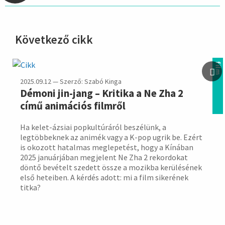
Következő cikk
hirdetés
film
2025.09.12 — Szerző: Szabó Kinga
Démoni jin-jang – Kritika a Ne Zha 2
című animációs filmről
Ha kelet-ázsiai popkultúráról beszélünk, a
legtöbbeknek az animék vagy a K-pop ugrik be. Ezért
is okozott hatalmas meglepetést, hogy a Kínában
2025 januárjában megjelent Ne Zha 2 rekordokat
döntő bevételt szedett össze a mozikba kerülésének
első heteiben. A kérdés adott: mi a film sikerének
titka?