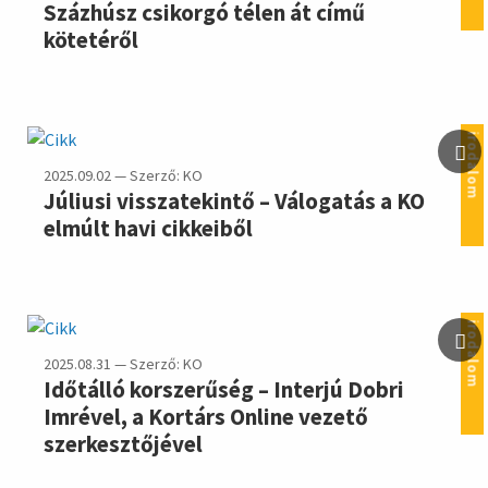
Százhúsz csikorgó télen át című
kötetéről
irodalom
2025.09.02 — Szerző: KO
Júliusi visszatekintő – Válogatás a KO
elmúlt havi cikkeiből
irodalom
2025.08.31 — Szerző: KO
Időtálló korszerűség – Interjú Dobri
Imrével, a Kortárs Online vezető
szerkesztőjével