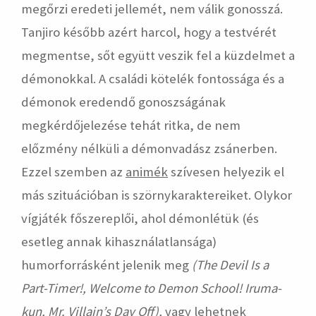
megőrzi eredeti jellemét, nem válik gonosszá.
Tanjiro később azért harcol, hogy a testvérét
megmentse, sőt együtt veszik fel a küzdelmet a
démonokkal. A családi kötelék fontossága és a
démonok eredendő gonoszságának
megkérdőjelezése tehát ritka, de nem
előzmény nélküli a démonvadász zsánerben.
Ezzel szemben az
animék
szívesen helyezik el
más szituációban is szörnykaraktereiket. Olykor
vígjáték főszereplői, ahol démonlétük (és
esetleg annak kihasználatlansága)
humorforrásként jelenik meg
(The Devil Is a
Part-Timer!, Welcome to Demon School! Iruma-
kun, Mr. Villain’s Day Off),
vagy lehetnek