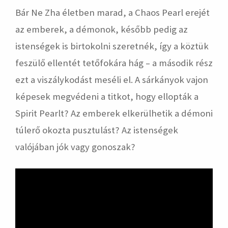
Bár Ne Zha életben marad, a Chaos Pearl erejét
az emberek, a démonok, később pedig az
istenségek is birtokolni szeretnék, így a köztük
feszülő ellentét tetőfokára hág – a második rész
ezt a viszálykodást meséli el. A sárkányok vajon
képesek megvédeni a titkot, hogy ellopták a
Spirit Pearlt? Az emberek elkerülhetik a démoni
túlerő okozta pusztulást? Az istenségek
valójában jók vagy gonoszak?