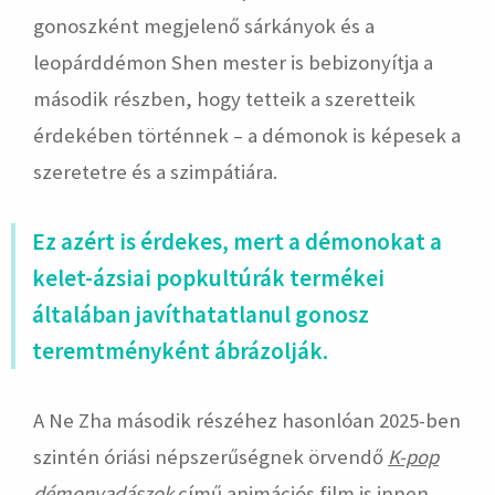
gonoszként megjelenő sárkányok és a
leopárddémon Shen mester is bebizonyítja a
második részben, hogy tetteik a szeretteik
érdekében történnek – a démonok is képesek a
szeretetre és a szimpátiára.
Ez azért is érdekes, mert a démonokat a
kelet-ázsiai popkultúrák termékei
általában javíthatatlanul gonosz
teremtményként ábrázolják.
A Ne Zha második részéhez hasonlóan 2025-ben
szintén óriási népszerűségnek örvendő
K-pop
démonvadászok
című animációs film is innen