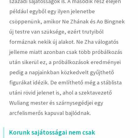
századi sajátosságok is. A második rész elején
például egyből egy ilyen jelenetbe
csöppenünk, amikor Ne Zhának és Ao Bingnek
új testre van szüksége, ezért trutyiból
formáznak nekik új alakot. Ne Zha válogatós
jelleme miatt azonban csak több próbálkozás
után sikerül ez, a próbálkozások eredményei
pedig a napjainkban közkedvelt gyűjthető
figurákat idézik. De említhető még a stáblista
utáni rövid jelenet is, ahol a szektavezető
Wuliang mester és szárnysegédjei egy
arcfelismerős kapuval bajlódnak.
Korunk sajátosságai nem csak