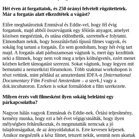
Hét éven át forgattatok, és 250 órányi felvételt rögzítettetek.
Már a forgatás alatt elkezdtétek a vágást?
Előre meghatároztuk Emmával és Eddie-vel, hogy fél évig
forgatunk, majd abból összevágunk egy félórás anyagot, amelyet
közösen megnézünk, és utána eldönthetik, szeretnék-e folytatni.
Elmondtam nekik, hogy hosszútávfutó típusú filmes vagyok, és
sokáig fog tartani a forgatás. Én sem gondoltam, hogy hét évig tart
majd. A forgatás alatt párhuzamosan vágtunk is, mert úgy kezdtünk
neki a filmnek, hogy nem volt meg a teljes költségvetés, ezért menet
közben kellett támogatást szerezni. Sokat vágtunk, hogy legyen mit
bemutatni a nemzetközi fórumokon. Több szakmai workshopon is
részt vettünk, mint például az amszterdami IDFA-n
[International
Documentary Film Festival Amsterdam – a szerk.]
vagy a
dok.incubatoron. Ezeken is sokat formálódott a film szerkezete.
Milyen érzés volt filmesként ilyen sokáig belelátni egy
párkapcsolatba?
Nagyon hálás vagyok Emmának és Eddie-nek. Óriási teljesítmény,
kemény munka, hogy ezt a hét évet végigcsinálták, hogy ilyen
mélységben feltárulkoztak, és megmutatták nemcsak a jó
tulajdonságaikat, de az árnyoldalukat is. Erre kevesen képesek.
Amikor megnézték a kész filmet, tetszett nekik, semmit nem akartak