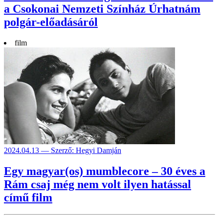
a Csokonai Nemzeti Színház Úrhatnám
polgár-előadásáról
film
2024.04.13 — Szerző: Hegyi Damján
Egy magyar(os) mumblecore – 30 éves a
Rám csaj még nem volt ilyen hatással
című film