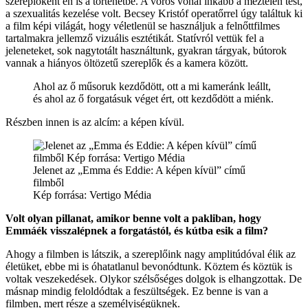
szereplőként én is a történetbe. A vörös vonal inkább a meztelen test,
a szexualitás kezelése volt. Becsey Kristóf operatőrrel úgy találtuk ki
a film képi világát, hogy véletlenül se használjuk a felnőttfilmes
tartalmakra jellemző vizuális esztétikát. Statívról vettük fel a
jeleneteket, sok nagytotált használtunk, gyakran tárgyak, bútorok
vannak a hiányos öltözetű szereplők és a kamera között.
Ahol az ő műsoruk kezdődött, ott a mi kameránk leállt,
és ahol az ő forgatásuk véget ért, ott kezdődött a miénk.
Részben innen is az alcím: a képen kívül.
Jelenet az „Emma és Eddie: A képen kívül” című
filmből
Kép forrása: Vertigo Média
Volt olyan pillanat, amikor benne volt a pakliban, hogy
Emmáék visszalépnek a forgatástól, és kútba esik a film?
Ahogy a filmben is látszik, a szereplőink nagy amplitúdóval élik az
életüket, ebbe mi is óhatatlanul bevonódtunk. Köztem és köztük is
voltak veszekedések. Olykor szélsőséges dolgok is elhangzottak. De
másnap mindig feloldódtak a feszültségek. Ez benne is van a
filmben, mert része a személyiségüknek.