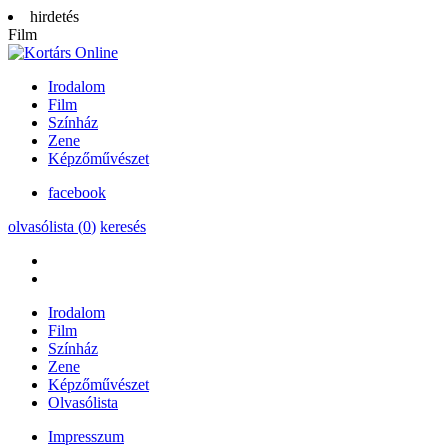
hirdetés
Film
Irodalom
Film
Színház
Zene
Képzőművészet
facebook
olvasólista (
0
)
keresés
Irodalom
Film
Színház
Zene
Képzőművészet
Olvasólista
Impresszum