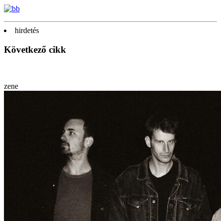
hirdetés
Következő cikk
zene