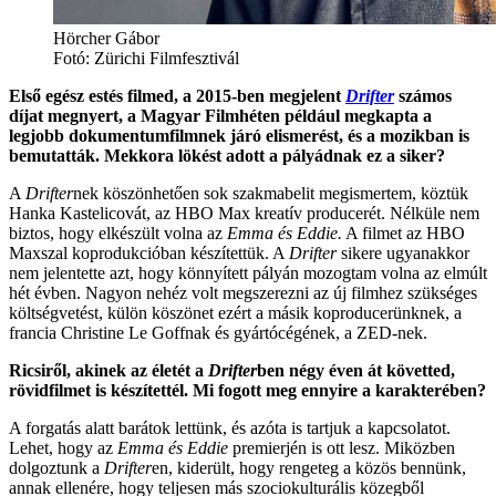
Hörcher Gábor
Fotó: Zürichi Filmfesztivál
Első egész estés filmed, a 2015-ben megjelent
Drifter
számos
díjat megnyert, a Magyar Filmhéten például megkapta a
legjobb dokumentumfilmnek járó elismerést, és a mozikban is
bemutatták. Mekkora lökést adott a pályádnak ez a siker?
A
Drifter
nek köszönhetően sok szakmabelit megismertem, köztük
Hanka Kastelicovát, az HBO Max kreatív producerét. Nélküle nem
biztos, hogy elkészült volna az
Emma és Eddie.
A filmet az HBO
Maxszal koprodukcióban készítettük. A
Drifter
sikere ugyanakkor
nem jelentette azt, hogy könnyített pályán mozogtam volna az elmúlt
hét évben. Nagyon nehéz volt megszerezni az új filmhez szükséges
költségvetést, külön köszönet ezért a másik koproducerünknek, a
francia Christine Le Goffnak és gyártócégének, a ZED-nek.
Ricsiről, akinek az életét a
Drifter
ben négy éven át követted,
rövidfilmet is készítettél. Mi fogott meg ennyire a karakterében?
A forgatás alatt barátok lettünk, és azóta is tartjuk a kapcsolatot.
Lehet, hogy az
Emma és Eddie
premierjén is ott lesz. Miközben
dolgoztunk a
Drifter
en, kiderült, hogy rengeteg a közös bennünk,
annak ellenére, hogy teljesen más szociokulturális közegből