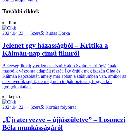
További cikkek
film
2024.04.23 — Szerző: Rudas Dorka
Jelenet egy házasságból – Kritika a
Kálmán-nap című filmről
Betegségfilm: így érdemes nézni Hajdu Szabolcs trilógiájának
második vászonra adaptált részét. Így értjük meg igazán Olga és
Kálmán kapcsolatát, amely már abban a stádiumban van, amikor az
elszenvedők sejtik, de még nem tudják biztosan, hogy a kór
gyógyíthatatlan.
képző
2024.04.22 — Szerző: Kortárs folyóirat
„Újratervezve – újjászületve” – Losonczi
Béla munkásságáról