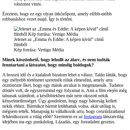
vászonra vinni.
Éreztem, hogy ez egy olyan ütközőpont, amely előbb-utóbb
robbanáshoz vezet majd. Így is történt.
Jelenet az „Emma és Eddie: A képen kívül” című
filmből
Kép forrása: Vertigo Média
Minek köszönhető, hogy lehullt az álarc, és nem tudták
fenntartani a látszatot, hogy mindig boldogok?
A hosszú idő és a kialakult bizalom lehet a válasz. Talán látták, hogy
egy mélyebb történetet szeretnék róluk elmesélni, amely arra
ösztönözte őket, hogy egy másik arcukat is megmutassák. Tudatos
döntés volt, de egyszersmind egy folyamat is. Ami a film elején még
tabunak számított, a későbbiekben már nem okozott nekik
kényelmetlenséget. Úgy gondolom, hogy nagy bátorság kellett
nekik ehhez. Bármikor bármit letilthattak volna, akár utólag is,
mégsem tették. Manapság ki vállalkozik arra, hogy cenzúrázatlanul
feltárulkozzon a világ előtt? Szerintem ez az
Instagram
-látszatvilág
idejében ma egy punkdolog. Lázadás, egy forradalmi gesztus.