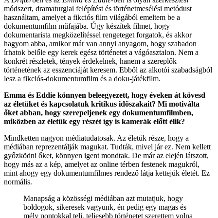
módszert, dramaturgiai felépítést és történetmesélési metódust
használtam, amelyet a fikciós film világából emeltem be a
dokumentumfilm műfajába. Úgy készítek filmet, hogy
dokumentarista megközelítéssel rengeteget forgatok, és akkor
hagyom abba, amikor már van annyi anyagom, hogy szabadon
írhatok belőle egy kerek egész történetet a vágóasztalon. Nem a
konkrét részletek, tények érdekelnek, hanem a szereplők
történetének az esszenciáját keresem. Ebből az alkotói szabadságból
lesz a fikciós-dokumentumfilm és a doku-játékfilm.
Emma és Eddie könnyen beleegyezett, hogy éveken át kövesd
az életüket és kapcsolatuk kritikus időszakait? Mi motiválta
őket abban, hogy szerepeljenek egy dokumentumfilmben,
miközben az életük egy részét így is kamerák előtt élik?
Mindketten nagyon médiatudatosak. Az életük része, hogy a
médiában reprezentálják magukat. Tudták, mivel jár ez. Nem kellett
győzködni őket, könnyen igent mondtak. De már az elején látszott,
hogy más az a kép, amelyet az online térben festenek magukról,
mint ahogy egy dokumentumfilmes rendező látja kettejük életét. Ez
normális.
Manapság a közösségi médiában azt mutatjuk, hogy
boldogok, sikeresek vagyunk, én pedig egy magas és
mély pontokkal teli, teljesebb történetet szerettem volna