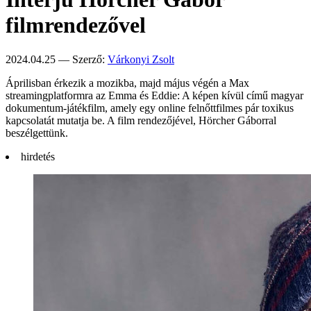
filmrendezővel
2024.04.25 — Szerző:
Várkonyi Zsolt
Áprilisban érkezik a mozikba, majd május végén a Max
streamingplatformra az Emma és Eddie: A képen kívül című magyar
dokumentum-játékfilm, amely egy online felnőttfilmes pár toxikus
kapcsolatát mutatja be. A film rendezőjével, Hörcher Gáborral
beszélgettünk.
hirdetés