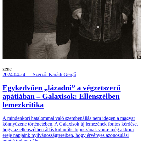
zene
2024.04.24 — Szerző: Karádi Gergő
Egykedvűen „lázadni” a végzetszerű
apátiában – Galaxisok: Ellenszélben
lemezkritika
A mindenkori hatalommal való szembenállás nem idegen a magyar
könnyűzene történetében. A Galaxisok új lemezének fontos kérdése,
hogy az ellenszélben állás kulturális toposzának van-e még akkora
ereje napjaink nyilvánosságtereiben, hogy érvényes azonosulási
ponttá tudjon válni.