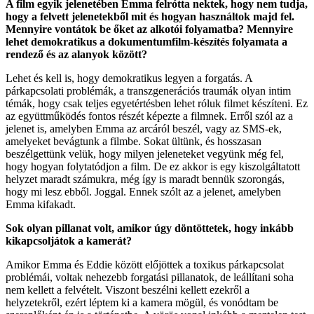
A film egyik jelenetében Emma felrótta nektek, hogy nem tudja,
hogy a felvett jelenetekből mit és hogyan használtok majd fel.
Mennyire vontátok be őket az alkotói folyamatba? Mennyire
lehet demokratikus a dokumentumfilm-készítés folyamata a
rendező és az alanyok között?
Lehet és kell is, hogy demokratikus legyen a forgatás. A
párkapcsolati problémák, a transzgenerációs traumák olyan intim
témák, hogy csak teljes egyetértésben lehet róluk filmet készíteni. Ez
az együttműködés fontos részét képezte a filmnek. Erről szól az a
jelenet is, amelyben Emma az arcáról beszél, vagy az SMS-ek,
amelyeket bevágtunk a filmbe. Sokat ültünk, és hosszasan
beszélgettünk velük, hogy milyen jeleneteket vegyünk még fel,
hogy hogyan folytatódjon a film. De ez akkor is egy kiszolgáltatott
helyzet maradt számukra, még így is maradt bennük szorongás,
hogy mi lesz ebből. Joggal. Ennek szólt az a jelenet, amelyben
Emma kifakadt.
Sok olyan pillanat volt, amikor úgy döntöttetek, hogy inkább
kikapcsoljátok a kamerát?
Amikor Emma és Eddie között előjöttek a toxikus párkapcsolat
problémái, voltak nehezebb forgatási pillanatok, de leállítani soha
nem kellett a felvételt. Viszont beszélni kellett ezekről a
helyzetekről, ezért léptem ki a kamera mögül, és vonódtam be