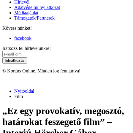
Hírlevél
Adatvédelmi nyilatkozat
Médiaajánlat
Támogatók/Partnerek
Kövess minket!
facebook
Iratkozz fel hírlevelünkre!
© Kortárs Online. Minden jog fenntartva!
Nyitóoldal
Film
„Ez egy provokatív, megosztó,
határokat feszegető film” –
Interjú Hörcher Gábor