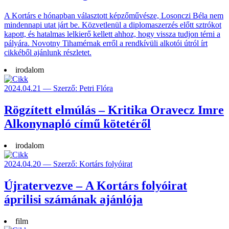
A Kortárs e hónapban választott képzőművésze, Losonczi Béla nem
mindennapi utat járt be. Közvetlenül a diplomaszerzés előtt sztrókot
kapott, és hatalmas lelkierő kellett ahhoz, hogy vissza tudjon térni a
pályára. Novotny Tihamérnak erről a rendkívüli alkotói útról írt
cikkéből ajánlunk részletet.
irodalom
2024.04.21 — Szerző: Petri Flóra
Rögzített elmúlás – Kritika Oravecz Imre
Alkonynapló című kötetéről
irodalom
2024.04.20 — Szerző: Kortárs folyóirat
Újratervezve – A Kortárs folyóirat
áprilisi számának ajánlója
film