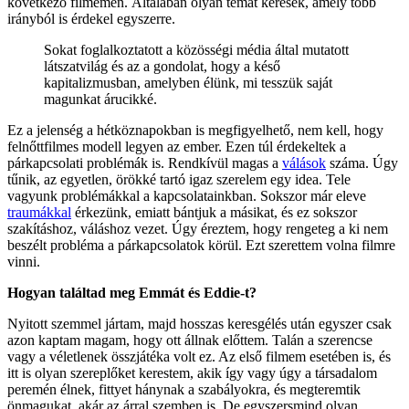
következő filmemen. Általában olyan témát keresek, amely több
irányból is érdekel egyszerre.
Sokat foglalkoztatott a közösségi média által mutatott
látszatvilág és az a gondolat, hogy a késő
kapitalizmusban, amelyben élünk, mi tesszük saját
magunkat árucikké.
Ez a jelenség a hétköznapokban is megfigyelhető, nem kell, hogy
felnőttfilmes modell legyen az ember. Ezen túl érdekeltek a
párkapcsolati problémák is. Rendkívül magas a
válások
száma. Úgy
tűnik, az egyetlen, örökké tartó igaz szerelem egy idea. Tele
vagyunk problémákkal a kapcsolatainkban. Sokszor már eleve
traumákkal
érkezünk, emiatt bántjuk a másikat, és ez sokszor
szakításhoz, váláshoz vezet. Úgy éreztem, hogy rengeteg a ki nem
beszélt probléma a párkapcsolatok körül. Ezt szerettem volna filmre
vinni.
Hogyan találtad meg Emmát és Eddie-t?
Nyitott szemmel jártam, majd hosszas keresgélés után egyszer csak
azon kaptam magam, hogy ott állnak előttem. Talán a szerencse
vagy a véletlenek összjátéka volt ez. Az első filmem esetében is, és
itt is olyan szereplőket kerestem, akik így vagy úgy a társadalom
peremén élnek, fittyet hánynak a szabályokra, és megteremtik
önmagukat, akár az árral szemben is. De egyszersmind olyan