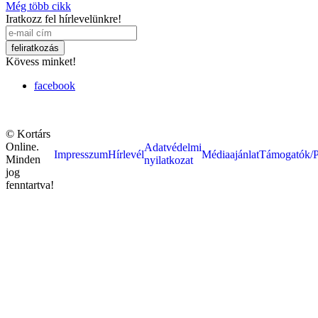
Még több cikk
Iratkozz fel hírlevelünkre!
Kövess minket!
facebook
© Kortárs
Online.
Adatvédelmi
Impresszum
Hírlevél
Médiaajánlat
Támogatók/P
Minden
nyilatkozat
jog
fenntartva!