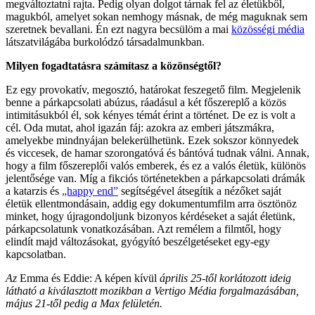
megváltoztatni rajta. Pedig olyan dolgot tárnak fel az életükből,
magukból, amelyet sokan nemhogy másnak, de még maguknak sem
szeretnek bevallani. Én ezt nagyra becsülöm a mai
közösségi média
látszatvilágába burkolódzó társadalmunkban.
Milyen fogadtatásra számítasz a közönségtől?
Ez egy provokatív, megosztó, határokat feszegető film. Megjelenik
benne a párkapcsolati abúzus, ráadásul a két főszereplő a közös
intimitásukból él, sok kényes témát érint a történet. De ez is volt a
cél. Oda mutat, ahol igazán fáj: azokra az emberi játszmákra,
amelyekbe mindnyájan belekerülhetünk. Ezek sokszor könnyedek
és viccesek, de hamar szorongatóvá és bántóvá tudnak válni. Annak,
hogy a film főszereplői valós emberek, és ez a valós életük, különös
jelentősége van. Míg a fikciós történetekben a párkapcsolati drámák
a katarzis és
„happy end”
segítségével átsegítik a nézőket saját
életük ellentmondásain, addig egy dokumentumfilm arra ösztönöz
minket, hogy újragondoljunk bizonyos kérdéseket a saját életünk,
párkapcsolatunk vonatkozásában. Azt remélem a filmtől, hogy
elindít majd változásokat, gyógyító beszélgetéseket egy-egy
kapcsolatban.
Az
Emma és Eddie: A képen kívül
április 25-től korlátozott ideig
látható a kiválasztott mozikban a Vertigo Média forgalmazásában,
május 21-től pedig a Max felületén.