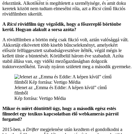
érkeztünk. Alkotóként is megihletett a személyisége, és amit doku
keretek között nem tudtam elmesélni róla, azt a
Ricsi
című fikciós
rövidfilmben sikerült.
A
Ricsi
rövidfilm úgy végződik, hogy a főszereplő börtönbe
kerül. Hogyan alakult a sorsa azóta?
A rövidfilmben a börtön még csak fikció volt, aztán valósággá vált.
Akkortájt elkövetett több kisebb bűncselekményt, amelyekért
először felfüggesztett szabadságvesztésre ítélték, végül mégis le
kellett ülnie a büntetését. Körülbelül három éve szabadult. Azóta
stabil állása van, egy vidéki mezőgazdaságban dolgozik
traktorvezetőként. Tavaly nyáron született meg a második gyermeke.
Jelenet az „Emma és Eddie: A képen kívül” című
filmből
Kép forrása: Vertigo Média
Mikor és miért döntöttél úgy, hogy a második egész estés
filmedet egy toxikus kapcsolatban élő webkamerás párról
forgatod?
2015-ben, a
Drifter
megjelenése után kezdtem el gondolkodni a