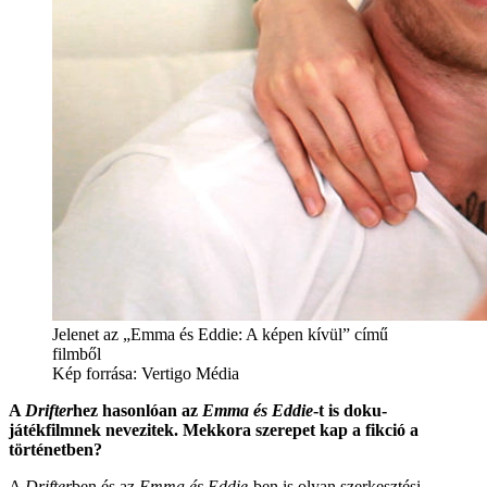
Jelenet az „Emma és Eddie: A képen kívül” című
filmből
Kép forrása: Vertigo Média
A
Drifter
hez hasonlóan az
Emma és Eddie
-t is doku-
játékfilmnek nevezitek. Mekkora szerepet kap a fikció a
történetben?
A
Drifter
ben és az
Emma és Eddie
-ben is olyan szerkesztési