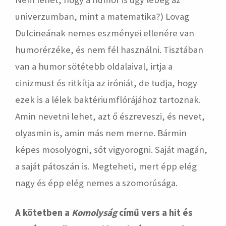
univerzumban, mint a matematika?) Lovag
Dulcineának nemes eszményei ellenére van
humorérzéke, és nem fél használni. Tisztában
van a humor sötétebb oldalaival, irtja a
cinizmust és ritkítja az iróniát, de tudja, hogy
ezek is a lélek baktériumflórájához tartoznak.
Amin nevetni lehet, azt ő észreveszi, és nevet,
olyasmin is, amin más nem merne. Bármin
képes mosolyogni, sőt vigyorogni. Saját magán,
a saját pátoszán is. Megteheti, mert épp elég
nagy és épp elég nemes a szomorúsága.
A kötetben a
Komolyság
című vers a hit és