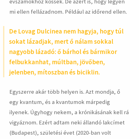
évszámokhoz kössek. De azért is, hogy legyen
mi ellen fellázadnom. Például az időrend ellen.
De Lovag Dulcinea nem hagyja, hogy túl
sokat lázadjak, mert ő nálam sokkal
nagyobb lázadó: ő bárhol és bármikor
felbukkanhat, múltban, jövőben,
jelenben, mítoszban és biciklin.
Egyszerre akár több helyen is. Azt mondja, ő
egy kvantum, és a kvantumok márpedig
ilyenek. Úgyhogy nekem, a krónikásának kell rá
vigyáznom. Ezért adtam neki állandó lakcímet
(Budapest), születési évet (2020-ban volt