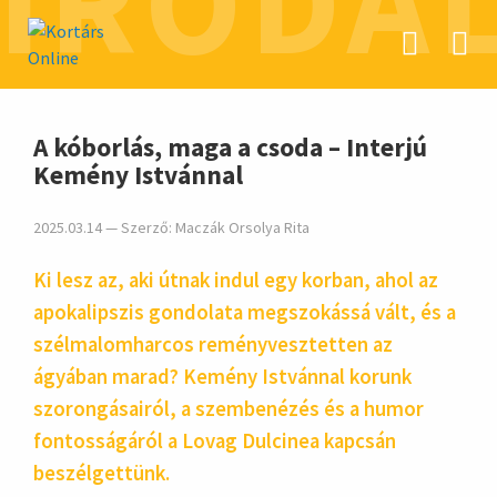
IRODA
hirdetés
A kóborlás, maga a csoda – Interjú
Kemény Istvánnal
2025.03.14 — Szerző:
Maczák Orsolya Rita
Ki lesz az, aki útnak indul egy korban, ahol az
apokalipszis gondolata megszokássá vált, és a
szélmalomharcos reményvesztetten az
ágyában marad? Kemény Istvánnal korunk
szorongásairól, a szembenézés és a humor
fontosságáról a Lovag Dulcinea kapcsán
beszélgettünk.