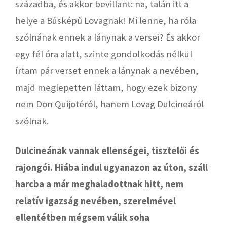
századba, és akkor bevillant: na, talán itt a
helye a Búsképű Lovagnak! Mi lenne, ha róla
szólnának ennek a lánynak a versei? És akkor
egy fél óra alatt, szinte gondolkodás nélkül
írtam pár verset ennek a lánynak a nevében,
majd meglepetten láttam, hogy ezek bizony
nem Don Quijotéról, hanem Lovag Dulcineáról
szólnak.
Dulcineának vannak ellenségei, tisztelői és
rajongói. Hiába indul ugyanazon az úton, száll
harcba a már meghaladottnak hitt, nem
relatív igazság nevében, szerelmével
ellentétben mégsem válik soha