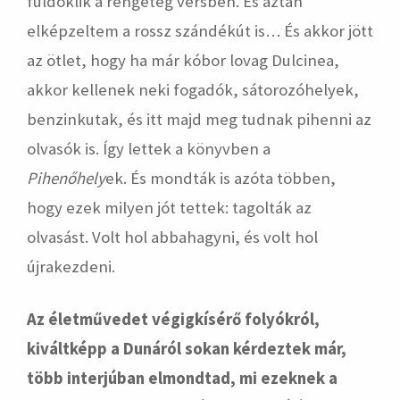
fuldoklik a rengeteg versben. És aztán
elképzeltem a rossz szándékút is… És akkor jött
az ötlet, hogy ha már kóbor lovag Dulcinea,
akkor kellenek neki fogadók, sátorozóhelyek,
benzinkutak, és itt majd meg tudnak pihenni az
olvasók is. Így lettek a könyvben a
Pihenőhely
ek. És mondták is azóta többen,
hogy ezek milyen jót tettek: tagolták az
olvasást. Volt hol abbahagyni, és volt hol
újrakezdeni.
Az életművedet végigkísérő folyókról,
kiváltképp a Dunáról sokan kérdeztek már,
több interjúban elmondtad, mi ezeknek a