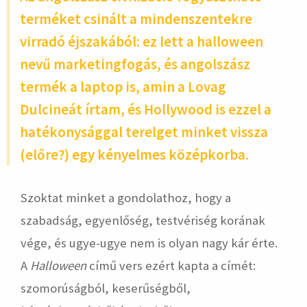
terméket csinált a mindenszentekre
virradó éjszakából: ez lett a halloween
nevű marketingfogás, és angolszász
termék a laptop is, amin a Lovag
Dulcineát írtam, és Hollywood is ezzel a
hatékonysággal terelget minket vissza
(előre?) egy kényelmes középkorba.
Szoktat minket a gondolathoz, hogy a
szabadság, egyenlőség, testvériség korának
vége, és ugye-ugye nem is olyan nagy kár érte.
A
Halloween
című vers ezért kapta a címét:
szomorúságból, keserűségből,