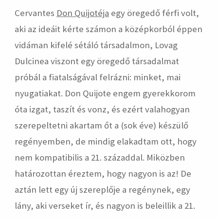
Cervantes
Don Quijotéja
egy öregedő férfi volt,
aki az ideáit kérte számon a középkorból éppen
vidáman kifelé sétáló társadalmon, Lovag
Dulcinea viszont egy öregedő társadalmat
próbál a fiatalságával felrázni: minket, mai
nyugatiakat. Don Quijote engem gyerekkorom
óta izgat, taszít és vonz, és ezért valahogyan
szerepeltetni akartam őt a (sok éve) készülő
regényemben, de mindig elakadtam ott, hogy
nem kompatibilis a 21. századdal. Miközben
határozottan éreztem, hogy nagyon is az! De
aztán lett egy új szereplője a regénynek, egy
lány, aki verseket ír, és nagyon is beleillik a 21.