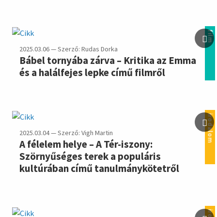
film
2025.03.06 — Szerző: Rudas Dorka
Bábel tornyába zárva – Kritika az Emma
és a halálfejes lepke című filmről
irodalom
2025.03.04 — Szerző: Vigh Martin
A félelem helye – A Tér-iszony:
Szörnyűséges terek a populáris
kultúrában című tanulmánykötetről