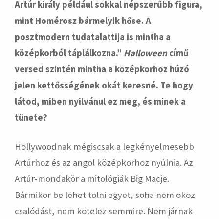
Artúr király például sokkal népszerűbb figura,
mint Homérosz bármelyik hőse. A
posztmodern tudatalattija is mintha a
középkorból táplálkozna.”
Halloween
című
versed szintén mintha a középkorhoz húzó
jelen kettősségének okát keresné. Te hogy
látod, miben nyilvánul ez meg, és minek a
tünete?
Hollywoodnak mégiscsak a legkényelmesebb
Artúrhoz és az angol középkorhoz nyúlnia. Az
Artúr-mondakör a mitológiák Big Macje.
Bármikor be lehet tolni egyet, soha nem okoz
csalódást, nem kötelez semmire. Nem járnak