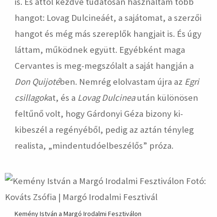
is. És attól kezdve tudatosan használtam több
hangot: Lovag Dulcineáét, a sajátomat, a szerzői
hangot és még más szereplők hangjait is. És úgy
láttam, működnek együtt. Egyébként maga
Cervantes is meg-megszólalt a saját hangján a
Don Quijoté
ben. Nemrég elolvastam újra az
Egri
csillagok
at, és a
Lovag Dulcinea
után különösen
feltűnő volt, hogy Gárdonyi Géza bizony ki-
kibeszél a regényéből, pedig az aztán tényleg
realista, „mindentudóelbeszélős” próza.
Kemény István a Margó Irodalmi Fesztiválon