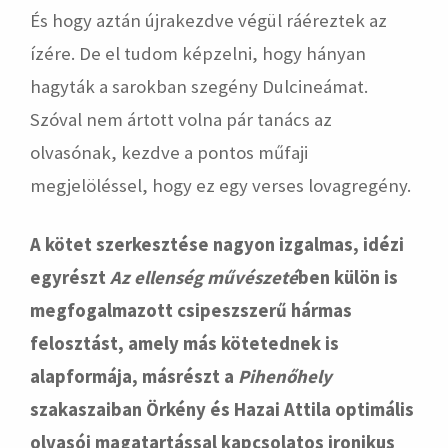
És hogy aztán újrakezdve végül ráéreztek az
ízére. De el tudom képzelni, hogy hányan
hagyták a sarokban szegény Dulcineámat.
Szóval nem ártott volna pár tanács az
olvasónak, kezdve a pontos műfaji
megjelöléssel, hogy ez egy verses lovagregény.
A kötet szerkesztése nagyon izgalmas, idézi
egyrészt
Az ellenség művészeté
ben
külön is
megfogalmazott csipeszszerű hármas
felosztást, amely más kötetednek is
alapformája, másrészt a
Pihenőhely
szakaszaiban Örkény és Hazai Attila optimális
olvasói magatartással kapcsolatos ironikus