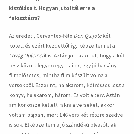
kiszólásait. Hogyan jutottál erre a
felosztásra?
Az eredeti, Cervantes-féle
Don Quijote
két
kötet, és ezért kezdettől így képzeltem el a
Lovag Dulcineá
t is. Aztán jött az ötlet, hogy a két
rész között legyen egy trailer, egy jó harsány
filmelőzetes, mintha film készült volna a
versekből. Eszerint, ha akarom, kétrészes lesz a
könyv, ha akarom, három. Ez volt a terv. Aztán
amikor össze kellett rakni a verseket, akkor
voltam bajban, mert 146 vers két részre szedve
is sok. Elképzeltem a jó szándékú olvasót, aki