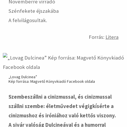
Novemberre virradó
Szénfekete éjszakába
A felvilágosultak.
Forrás:
Litera
„Lovag Dulcinea”
Kép forrása: Magvető Könyvkiadó Facebook oldala
Szembeszállni a cinizmussal, és cinizmussal
szállni szembe: életművedet végigkísérte a
cinizmushoz és iróniához való kettős viszony.
A sivár valóság Dulcineával és a humorral