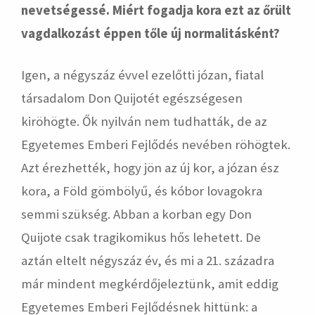
nevetségessé. Miért fogadja kora ezt az őrült
vagdalkozást éppen tőle új normalitásként?
Igen, a négyszáz évvel ezelőtti józan, fiatal
társadalom Don Quijotét egészségesen
kiröhögte. Ők nyilván nem tudhatták, de az
Egyetemes Emberi Fejlődés nevében röhögtek.
Azt érezhették, hogy jön az új kor, a józan ész
kora, a Föld gömbölyű, és kóbor lovagokra
semmi szükség. Abban a korban egy Don
Quijote csak tragikomikus hős lehetett. De
aztán eltelt négyszáz év, és mi a 21. századra
már mindent megkérdőjeleztünk, amit eddig
Egyetemes Emberi Fejlődésnek hittünk: a