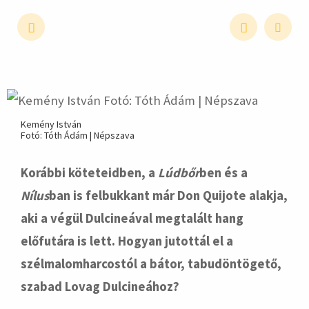
hirdetés
Kemény István
Fotó: Tóth Ádám | Népszava
Korábbi köteteidben, a
Lúdbőr
ben és a
Nílus
ban is felbukkant már Don Quijote alakja,
aki a végül Dulcineával megtalált hang
előfutára is lett. Hogyan jutottál el a
szélmalomharcostól a bátor, tabudöntögető,
szabad Lovag Dulcineához?