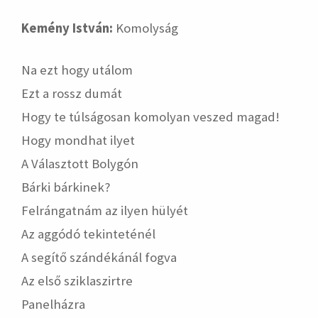
Kemény István:
Komolyság
Na ezt hogy utálom
Ezt a rossz dumát
Hogy te túlságosan komolyan veszed magad!
Hogy mondhat ilyet
A Választott Bolygón
Bárki bárkinek?
Felrángatnám az ilyen hülyét
Az aggódó tekinteténél
A segítő szándékánál fogva
Az első sziklaszirtre
Panelházra