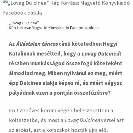
„Lovag Dulcinea”
Kép forrása: Magvető Könyvkiadó Facebook oldala
Az
Állástalan táncos
című kötetedben Hegyi
Katalinnak mesélted, hogy a
Lovag Dulcineá
t
részben munkásságod összefogó köteteként
álmodtad meg. Miben nyilvánul ez meg, miért
épp Dulcinea alakja képes rá, és miért vágysz
pályádnak ezen a pontján összefűzésre?
Én tizenéves korom végén beleszerettem a
költészetbe, és most a
Lovag Dulcinea
versei azt
az érzést, azt a korszakot hozták újra elő,