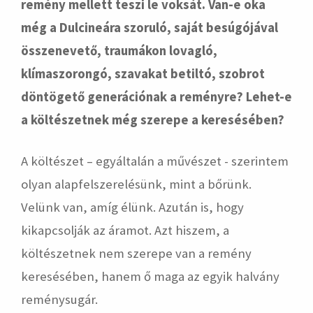
remény mellett teszi le voksát. Van-e oka
még a Dulcineára szoruló, saját besúgójával
összenevető, traumákon lovagló,
klímaszorongó, szavakat betiltó, szobrot
döntögető generációnak a reményre? Lehet-e
a költészetnek még szerepe a keresésében?
A költészet – egyáltalán a művészet - szerintem
olyan alapfelszerelésünk, mint a bőrünk.
Velünk van, amíg élünk. Azután is, hogy
kikapcsolják az áramot. Azt hiszem, a
költészetnek nem szerepe van a remény
keresésében, hanem ő maga az egyik halvány
reménysugár.