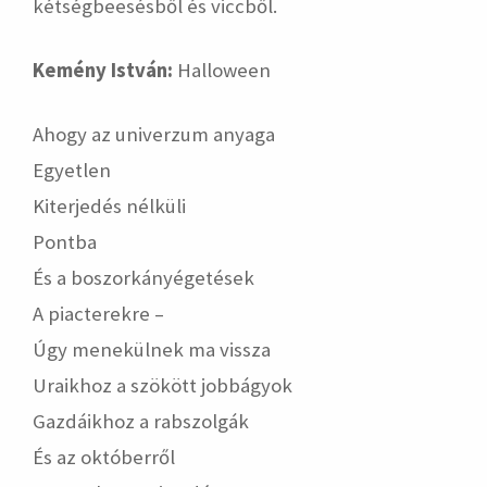
kétségbeesésből és viccből.
Kemény István:
Halloween
Ahogy az univerzum anyaga
Egyetlen
Kiterjedés nélküli
Pontba
És a boszorkányégetések
A piacterekre –
Úgy menekülnek ma vissza
Uraikhoz a szökött jobbágyok
Gazdáikhoz a rabszolgák
És az októberről