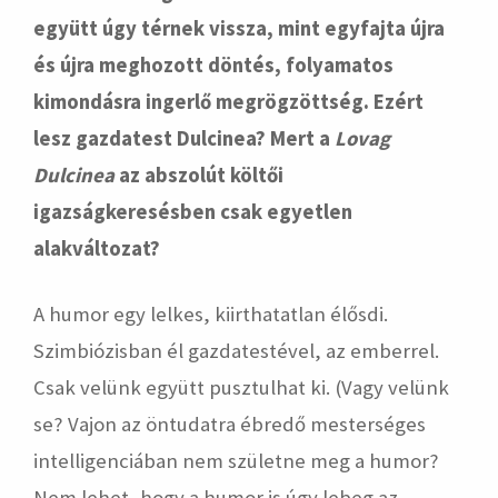
együtt úgy térnek vissza, mint egyfajta újra
és újra meghozott döntés, folyamatos
kimondásra ingerlő megrögzöttség. Ezért
lesz gazdatest Dulcinea? Mert a
Lovag
Dulcinea
az abszolút költői
igazságkeresésben csak egyetlen
alakváltozat?
A humor egy lelkes, kiirthatatlan élősdi.
Szimbiózisban él gazdatestével, az emberrel.
Csak velünk együtt pusztulhat ki. (Vagy velünk
se? Vajon az öntudatra ébredő mesterséges
intelligenciában nem születne meg a humor?
Nem lehet, hogy a humor is úgy lebeg az