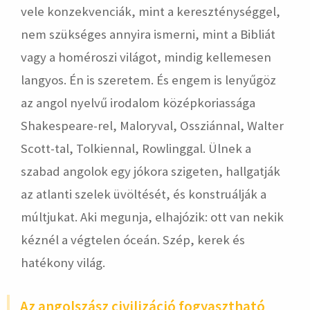
vele konzekvenciák, mint a kereszténységgel,
nem szükséges annyira ismerni, mint a Bibliát
vagy a homéroszi világot, mindig kellemesen
langyos. Én is szeretem. És engem is lenyűgöz
az angol nyelvű irodalom középkoriassága
Shakespeare-rel, Maloryval, Ossziánnal, Walter
Scott-tal, Tolkiennal, Rowlinggal. Ülnek a
szabad angolok egy jókora szigeten, hallgatják
az atlanti szelek üvöltését, és konstruálják a
múltjukat. Aki megunja, elhajózik: ott van nekik
kéznél a végtelen óceán. Szép, kerek és
hatékony világ.
Az angolszász civilizáció fogyasztható