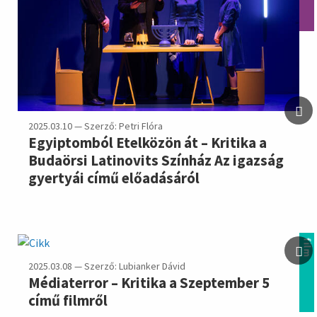
2025.03.10 — Szerző: Petri Flóra
Egyiptomból Etelközön át – Kritika a
Budaörsi Latinovits Színház Az igazság
gyertyái című előadásáról
film
2025.03.08 — Szerző: Lubianker Dávid
Médiaterror – Kritika a Szeptember 5
című filmről