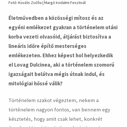
Fotó: Kováts Zsófia | Margó Irodalmi Fesztivál
Életművedben a közösségi mítosz és az
egyéni emlékezet gyakran a történelem utáni
korba vezeti olvasóid, átjárást biztosítva a
lineáris időre építő mesterséges
emlékezeten. Ehhez képest hol helyezkedik
el Lovag Dulcinea, aki a történelem szomorú
igazságait belátva mégis útnak indul, és
mitológiai hőssé válik?
Történelem szakot végeztem, nekem a
történelem nagyon fontos, van bennem egy
késztetés, hogy amit csak lehet, konkrét