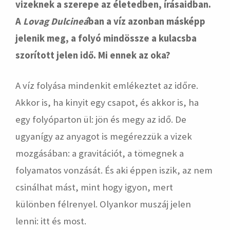
vizeknek a szerepe az életedben, írásaidban.
A
Lovag Dulcineá
ban a víz azonban másképp
jelenik meg, a folyó mindössze a kulacsba
szorított jelen idő. Mi ennek az oka?
A víz folyása mindenkit emlékeztet az időre.
Akkor is, ha kinyit egy csapot, és akkor is, ha
egy folyóparton ül: jön és megy az idő. De
ugyanígy az anyagot is megérezzük a vizek
mozgásában: a gravitációt, a tömegnek a
folyamatos vonzását. És aki éppen iszik, az nem
csinálhat mást, mint hogy igyon, mert
különben félrenyel. Olyankor muszáj jelen
lenni: itt és most.