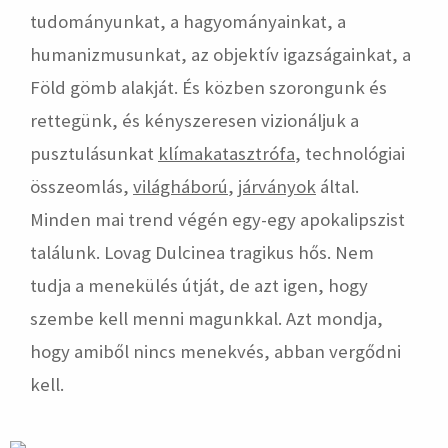
tudományunkat, a hagyományainkat, a
humanizmusunkat, az objektív igazságainkat, a
Föld gömb alakját. És közben szorongunk és
rettegünk, és kényszeresen vizionáljuk a
pusztulásunkat
klímakatasztrófa
, technológiai
összeomlás,
világháború
,
járványok
által.
Minden mai trend végén egy-egy apokalipszist
találunk. Lovag Dulcinea tragikus hős. Nem
tudja a menekülés útját, de azt igen, hogy
szembe kell menni magunkkal. Azt mondja,
hogy amiből nincs menekvés, abban vergődni
kell.