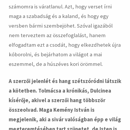
számomra is váratlanul. Azt, hogy verset írni
maga a szabadság és a kaland, és hogy egy
versben bármi szembejöhet. Szóval igazából
nem terveztem az összefoglalást, hanem
elfogadtam ezt a csodát, hogy elkezdhetek újra
kóborolni, és bejárhatom a világot a mai
eszemmel, de a húszéves kori örömmel.
A szerzői jelenlét és hang szétszóródni látszik
a kötetben. Tolmácsa a krónikás, Dulcinea
kísérője, akivel a szerzői hang többször
összeolvad. Maga Kemény István is
megjelenik, aki a sivár valóságban épp e világ
megteremtésében tart szünetet, de Isten is