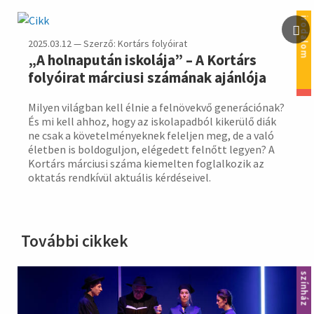
irodalom
2025.03.12 — Szerző: Kortárs folyóirat
„A holnapután iskolája” – A Kortárs
folyóirat márciusi számának ajánlója
Milyen világban kell élnie a felnövekvő generációnak?
És mi kell ahhoz, hogy az iskolapadból kikerülő diák
ne csak a követelményeknek feleljen meg, de a való
életben is boldoguljon, elégedett felnőtt legyen? A
Kortárs márciusi száma kiemelten foglalkozik az
oktatás rendkívül aktuális kérdéseivel.
További cikkek
színház