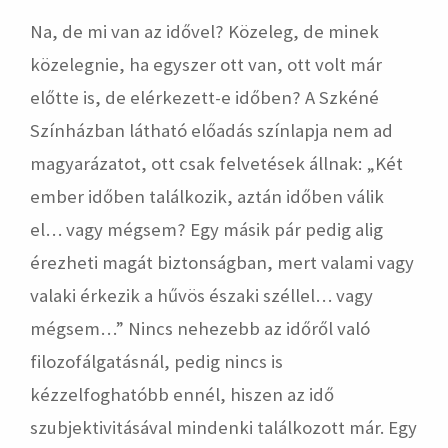
Na, de mi van az idővel? Közeleg, de minek
közelegnie, ha egyszer ott van, ott volt már
előtte is, de elérkezett-e időben? A Szkéné
Színházban látható előadás színlapja nem ad
magyarázatot, ott csak felvetések állnak: „Két
ember időben találkozik, aztán időben válik
el… vagy mégsem? Egy másik pár pedig alig
érezheti magát biztonságban, mert valami vagy
valaki érkezik a hűvös északi széllel… vagy
mégsem…” Nincs nehezebb az időről való
filozofálgatásnál, pedig nincs is
kézzelfoghatóbb ennél, hiszen az idő
szubjektivitásával mindenki találkozott már. Egy