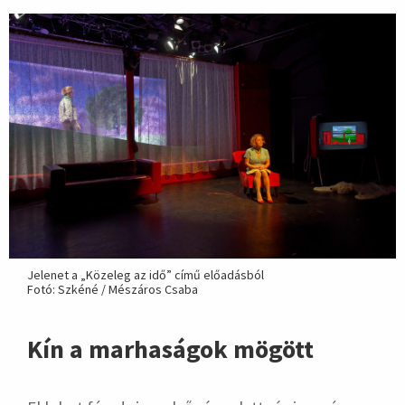
Jelenet a „Közeleg az idő” című előadásból
Fotó: Szkéné / Mészáros Csaba
Kín a marhaságok mögött