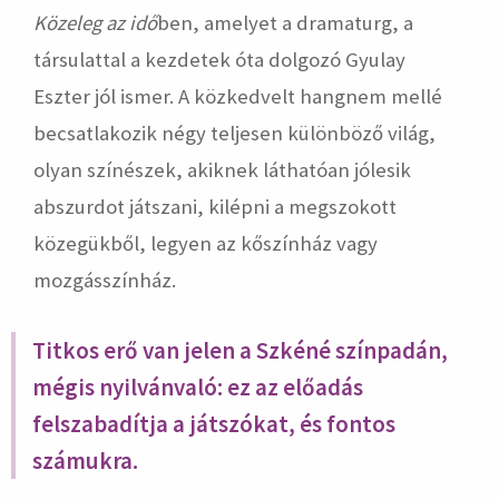
Közeleg az idő
ben, amelyet a dramaturg, a
társulattal a kezdetek óta dolgozó Gyulay
Eszter jól ismer. A közkedvelt hangnem mellé
becsatlakozik négy teljesen különböző világ,
olyan színészek, akiknek láthatóan jólesik
abszurdot játszani, kilépni a megszokott
közegükből, legyen az kőszínház vagy
mozgásszínház.
Titkos erő van jelen a Szkéné színpadán,
mégis nyilvánvaló: ez az előadás
felszabadítja a játszókat, és fontos
számukra.