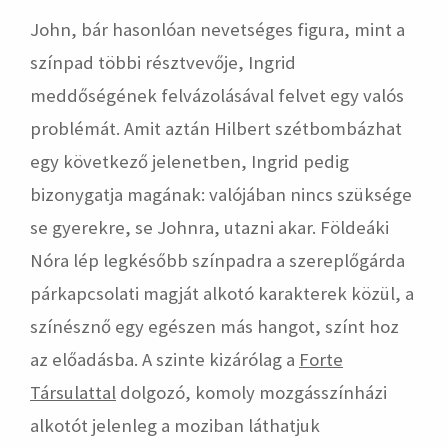
John, bár hasonlóan nevetséges figura, mint a
színpad többi résztvevője, Ingrid
meddőségének felvázolásával felvet egy valós
problémát. Amit aztán Hilbert szétbombázhat
egy következő jelenetben, Ingrid pedig
bizonygatja magának: valójában nincs szüksége
se gyerekre, se Johnra, utazni akar. Földeáki
Nóra lép legkésőbb színpadra a szereplőgárda
párkapcsolati magját alkotó karakterek közül, a
színésznő egy egészen más hangot, színt hoz
az előadásba. A szinte kizárólag a
Forte
Társulattal
dolgozó, komoly mozgásszínházi
alkotót jelenleg a moziban láthatjuk