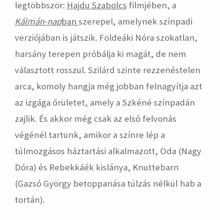
legtöbbször:
Hajdu Szabolcs
filmjében, a
Kálmán-nap
ban
szerepel, amelynek színpadi
verziójában is játszik. Földeáki Nóra szokatlan,
harsány terepen próbálja ki magát, de nem
választott rosszul. Szilárd szinte rezzenéstelen
arca, komoly hangja még jobban felnagyítja azt
az izgága őrületet, amely a Szkéné színpadán
zajlik. És akkor még csak az első felvonás
végénél tartunk, amikor a színre lép a
túlmozgásos háztartási alkalmazott, Oda (Nagy
Dóra) és Rebekkáék kislánya, Knuttebarn
(Gazsó György betoppanása túlzás nélkül hab a
tortán).