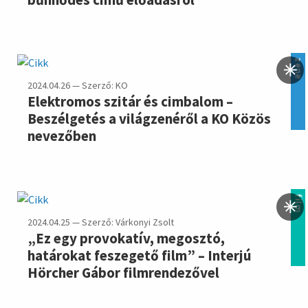
zene
2024.04.26 — Szerző: KO
Elektromos szitár és cimbalom –
Beszélgetés a világzenéről a KO Közös
nevezőben
film
2024.04.25 — Szerző: Várkonyi Zsolt
„Ez egy provokatív, megosztó,
határokat feszegető film” – Interjú
Hörcher Gábor filmrendezővel