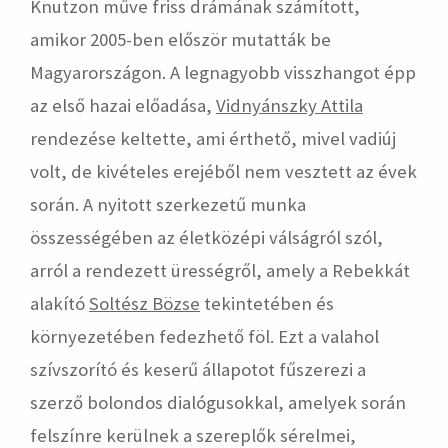
Knutzon műve friss drámának számított,
amikor 2005-ben először mutatták be
Magyarországon. A legnagyobb visszhangot épp
az első hazai előadása,
Vidnyánszky Attila
rendezése keltette, ami érthető, mivel vadiúj
volt, de kivételes erejéből nem vesztett az évek
során. A nyitott szerkezetű munka
összességében az életközépi válságról szól,
arról a rendezett ürességről, amely a Rebekkát
alakító
Soltész Bözse
tekintetében és
környezetében fedezhető föl. Ezt a valahol
szívszorító és keserű állapotot fűszerezi a
szerző bolondos dialógusokkal, amelyek során
felszínre kerülnek a szereplők sérelmei,