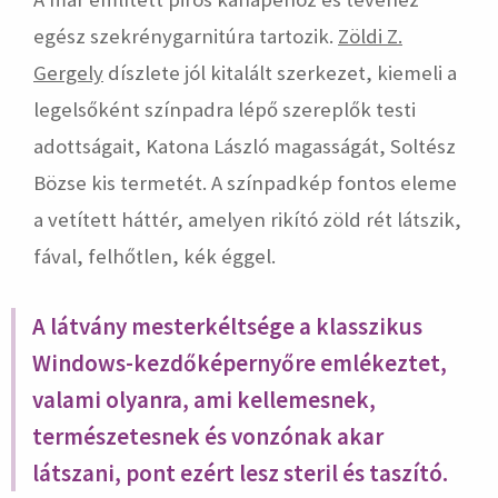
egész szekrénygarnitúra tartozik.
Zöldi Z.
Gergely
díszlete jól kitalált szerkezet, kiemeli a
legelsőként színpadra lépő szereplők testi
adottságait, Katona László magasságát, Soltész
Bözse kis termetét. A színpadkép fontos eleme
a vetített háttér, amelyen rikító zöld rét látszik,
fával, felhőtlen, kék éggel.
A látvány mesterkéltsége a klasszikus
Windows-kezdőképernyőre emlékeztet,
valami olyanra, ami kellemesnek,
természetesnek és vonzónak akar
látszani, pont ezért lesz steril és taszító.