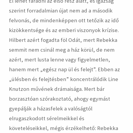
El lehet fáradni az első rész alatt, és igazság
szerint forradalmian újat nem ad a második
felvonás, de mindenképpen ott tetőzik az idő
kizökkentsége és az emberi viszonyok krízise.
Hilbert azért fogadta föl Odát, mert Rebekka
semmit nem csinál meg a ház körül, de nem
azért, mert lusta lenne vagy figyelmetlen,
hanem mert „egész nap ül és felejt”. Ebben az
„ülésben és felejtésben” koncentrálódik Line
Knutzon művének drámaisága. Mert bár
borzasztóan szórakoztató, ahogy egymást
gyepálják a házasfelek a valóságtól
elrugaszkodott sérelmeikkel és
követeléseikkel, mégis érzékelhető: Rebekka