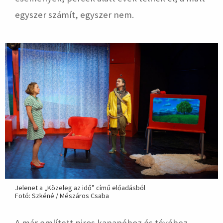
egyszer számít, egyszer nem.
Jelenet a „Közeleg az idő” című előadásból
Fotó: Szkéné / Mészáros Csaba
A már említett piros kanapéhoz és tévéhez