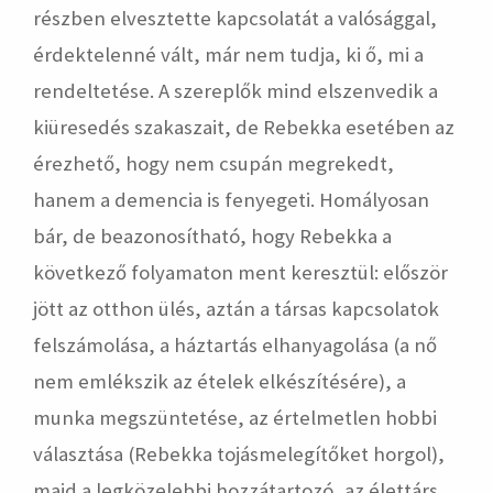
részben elvesztette kapcsolatát a valósággal,
érdektelenné vált, már nem tudja, ki ő, mi a
rendeltetése. A szereplők mind elszenvedik a
kiüresedés szakaszait, de Rebekka esetében az
érezhető, hogy nem csupán megrekedt,
hanem a demencia is fenyegeti. Homályosan
bár, de beazonosítható, hogy Rebekka a
következő folyamaton ment keresztül: először
jött az otthon ülés, aztán a társas kapcsolatok
felszámolása, a háztartás elhanyagolása (a nő
nem emlékszik az ételek elkészítésére), a
munka megszüntetése, az értelmetlen hobbi
választása (Rebekka tojásmelegítőket horgol),
majd a legközelebbi hozzátartozó, az élettárs