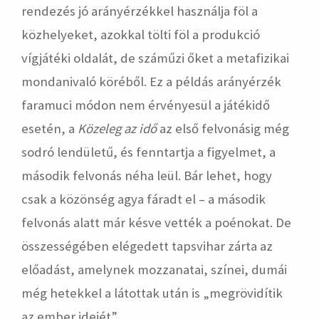
rendezés jó arányérzékkel használja föl a
közhelyeket, azokkal tölti föl a produkció
vígjátéki oldalát, de száműzi őket a metafizikai
mondanivaló köréből. Ez a példás arányérzék
faramuci módon nem érvényesül a játékidő
esetén, a
Közeleg az idő
az első felvonásig még
sodró lendületű, és fenntartja a figyelmet, a
második felvonás néha leül. Bár lehet, hogy
csak a közönség agya fáradt el – a második
felvonás alatt már késve vették a poénokat. De
összességében elégedett tapsvihar zárta az
előadást, amelynek mozzanatai, színei, dumái
még hetekkel a látottak után is „megrövidítik
az ember idejét”.