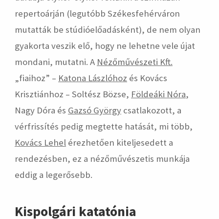
repertoárján (legutóbb Székesfehérváron
mutatták be stúdióelőadásként), de nem olyan
gyakorta veszik elő, hogy ne lehetne vele újat
mondani, mutatni. A
Nézőművészeti Kft.
„fiaihoz” –
Katona Lászlóhoz
és Kovács
Krisztiánhoz – Soltész Bözse,
Földeáki Nóra
,
Nagy Dóra és
Gazsó György
csatlakozott, a
vérfrissítés pedig megtette hatását, mi több,
Kovács Lehel
érezhetően kiteljesedett a
rendezésben, ez a nézőművészetis munkája
eddig a legerősebb.
Kispolgári katatónia