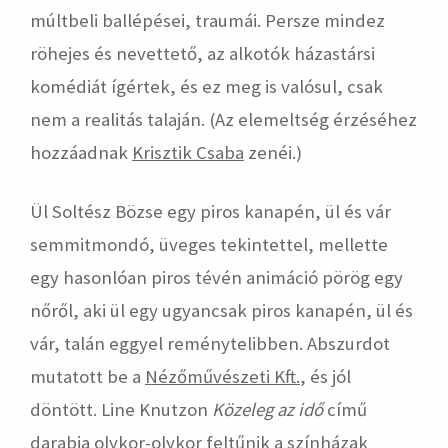
múltbeli ballépései, traumái. Persze mindez
röhejes és nevettető, az alkotók házastársi
komédiát ígértek, és ez meg is valósul, csak
nem a realitás talaján. (Az elemeltség érzéséhez
hozzáadnak
Krisztik Csaba
zenéi.)
Ül Soltész Bözse egy piros kanapén, ül és vár
semmitmondó, üveges tekintettel, mellette
egy hasonlóan piros tévén animáció pörög egy
nőről, aki ül egy ugyancsak piros kanapén, ül és
vár, talán eggyel reménytelibben. Abszurdot
mutatott be a
Nézőművészeti Kft.
, és jól
döntött. Line Knutzon
Közeleg az idő
című
darabja olykor-olykor feltűnik a színházak