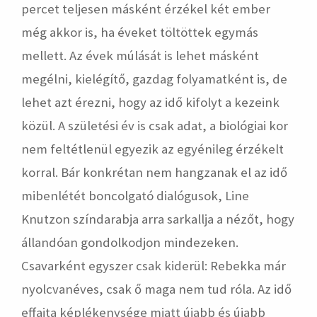
percet teljesen másként érzékel két ember
még akkor is, ha éveket töltöttek egymás
mellett. Az évek múlását is lehet másként
megélni, kielégítő, gazdag folyamatként is, de
lehet azt érezni, hogy az idő kifolyt a kezeink
közül. A születési év is csak adat, a biológiai kor
nem feltétlenül egyezik az egyénileg érzékelt
korral. Bár konkrétan nem hangzanak el az idő
mibenlétét boncolgató dialógusok, Line
Knutzon színdarabja arra sarkallja a nézőt, hogy
állandóan gondolkodjon mindezeken.
Csavarként egyszer csak kiderül: Rebekka már
nyolcvanéves, csak ő maga nem tud róla. Az idő
effajta képlékenysége miatt újabb és újabb