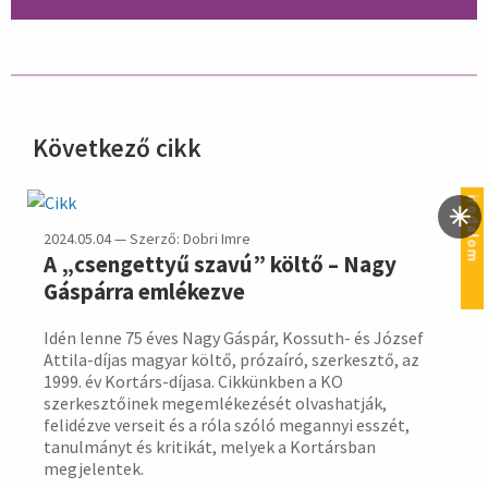
Következő cikk
hirdetés
irodalom
2024.05.04 — Szerző: Dobri Imre
A „csengettyű szavú” költő – Nagy
Gáspárra emlékezve
Idén lenne 75 éves Nagy Gáspár, Kossuth- és József
Attila-díjas magyar költő, prózaíró, szerkesztő, az
1999. év Kortárs-díjasa. Cikkünkben a KO
szerkesztőinek megemlékezését olvashatják,
felidézve verseit és a róla szóló megannyi esszét,
tanulmányt és kritikát, melyek a Kortársban
megjelentek.