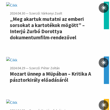
film
2024.04.30 — Szerző: Várkonyi Zsolt
„Meg akartuk mutatni az emberi
sorsokat a kartotékok mögött” –
Interjú Zurbó Dorottya
dokumentumfilm-rendezővel
zene
2024.04.29 — Szerző: Péter Zoltán
Mozart ünnep a Müpában – Kritika A
pásztorkirály előadásáról
irodalom