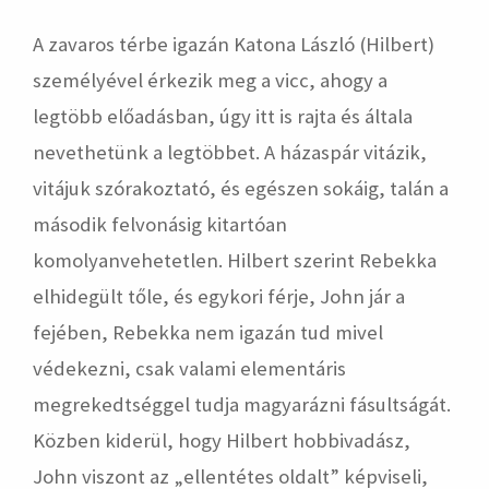
A zavaros térbe igazán Katona László (Hilbert)
személyével érkezik meg a vicc, ahogy a
legtöbb előadásban, úgy itt is rajta és általa
nevethetünk a legtöbbet. A házaspár vitázik,
vitájuk szórakoztató, és egészen sokáig, talán a
második felvonásig kitartóan
komolyanvehetetlen. Hilbert szerint Rebekka
elhidegült tőle, és egykori férje, John jár a
fejében, Rebekka nem igazán tud mivel
védekezni, csak valami elementáris
megrekedtséggel tudja magyarázni fásultságát.
Közben kiderül, hogy Hilbert hobbivadász,
John viszont az „ellentétes oldalt” képviseli,