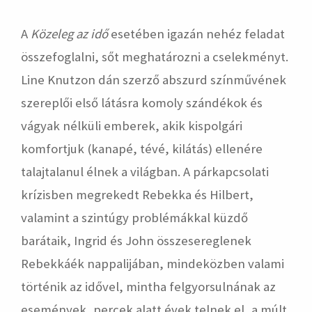
A
Közeleg az idő
esetében igazán nehéz feladat
összefoglalni, sőt meghatározni a cselekményt.
Line Knutzon dán szerző abszurd színművének
szereplői első látásra komoly szándékok és
vágyak nélküli emberek, akik kispolgári
komfortjuk (kanapé, tévé, kilátás) ellenére
talajtalanul élnek a világban. A párkapcsolati
krízisben megrekedt Rebekka és Hilbert,
valamint a szintúgy problémákkal küzdő
barátaik, Ingrid és John összesereglenek
Rebekkáék nappalijában, mindeközben valami
történik az idővel, mintha felgyorsulnának az
események, percek alatt évek telnek el, a múlt