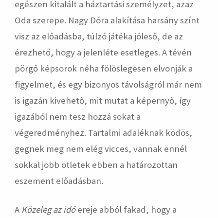
egészen kitalált a háztartási személyzet, azaz
Oda szerepe. Nagy Dóra alakítása harsány színt
visz az előadásba, túlzó játéka jóleső, de az
érezhető, hogy a jelenléte esetleges. A tévén
pörgő képsorok néha fölöslegesen elvonják a
figyelmet, és egy bizonyos távolságról már nem
is igazán kivehető, mit mutat a képernyő, így
igazából nem tesz hozzá sokat a
végeredményhez. Tartalmi adaléknak ködös,
gegnek meg nem elég vicces, vannak ennél
sokkal jobb ötletek ebben a határozottan
eszement előadásban.
A
Közeleg az idő
ereje abból fakad, hogy a