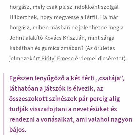
horgász, mely csak plusz indokként szolgál
Hilbertnek, hogy megvesse a férfit. Ha már
horgász, miben másban ne jelenhetne meg a
Johnt alakító Kovács Krisztián, mint sárga
kabátban és gumicsizmában? (Az őrületes
jelmezekért
Pirityi Emese
érdemel dicséretet).
Egészen lenyűgöző a két férfi „csatája”,
láthatóan a játszók is élvezik, az
összeszokott színészek pár percig alig
tudják visszafojtani a nevetésüket és
rendezni a vonásaikat, ami valahol nagyon
bájos.