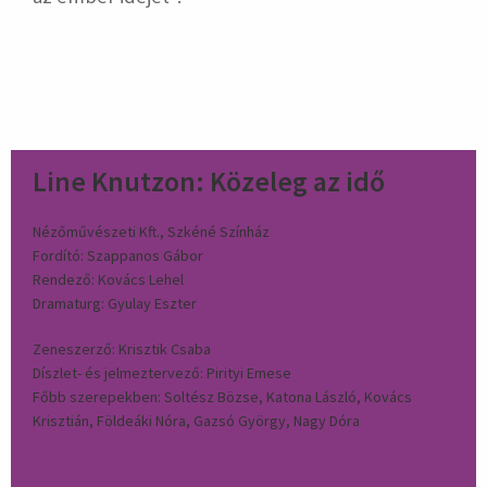
Line Knutzon: Közeleg az idő
Nézőművészeti Kft., Szkéné Színház
Fordító: Szappanos Gábor
Rendező: Kovács Lehel
Dramaturg: Gyulay Eszter
Zeneszerző: Krisztik Csaba
Díszlet- és jelmeztervező: Pirityi Emese
Főbb szerepekben: Soltész Bözse, Katona László, Kovács
Krisztián, Földeáki Nóra, Gazsó György, Nagy Dóra