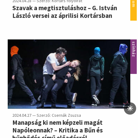
2024.04.28 — Szerző: Kortárs folyóirat
Szavak a megtisztuláshoz – G. István
László versei az áprilisi Kortársban
színház
2024.04.27 — Szerző: Csernák Zsuzsa
Manapság ki nem képzeli magát
Napóleonnak? – Kritika a Bűn és
bűnhődés című előadásról