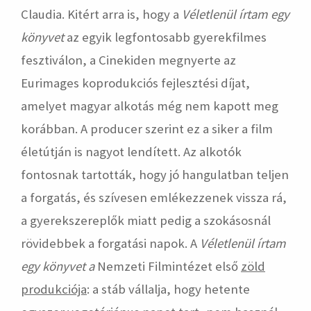
Claudia. Kitért arra is, hogy a
Véletlenül írtam egy
könyvet
az egyik legfontosabb gyerekfilmes
fesztiválon, a Cinekiden megnyerte az
Eurimages koprodukciós fejlesztési díjat,
amelyet magyar alkotás még nem kapott meg
korábban. A producer szerint ez a siker a film
életútján is nagyot lendített. Az alkotók
fontosnak tartották, hogy jó hangulatban teljen
a forgatás, és szívesen emlékezzenek vissza rá,
a gyerekszereplők miatt pedig a szokásosnál
rövidebbek a forgatási napok. A
Véletlenül írtam
egy könyvet a
Nemzeti Filmintézet első
zöld
produkciója
: a stáb vállalja, hogy hetente