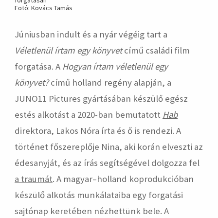
forgatásán
Fotó: Kovács Tamás
Júniusban indult és a nyár végéig tart a
Véletlenül írtam egy könyvet
című családi film
forgatása. A
Hogyan írtam véletlenül egy
könyvet?
című holland regény alapján, a
JUNO11 Pictures gyártásában készülő egész
estés alkotást a 2020-ban bemutatott
Hab
direktora, Lakos Nóra írta és ő is rendezi. A
történet főszereplője Nina, aki korán elveszti az
édesanyját, és az írás segítségével dolgozza fel
a traumát
. A magyar–holland koprodukcióban
készülő alkotás munkálataiba egy forgatási
sajtónap keretében nézhettünk bele. A