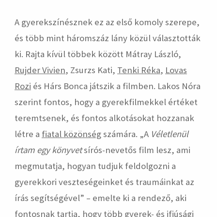
A gyerekszínésznek ez az első komoly szerepe,
és több mint háromszáz lány közül választották
ki. Rajta kívül többek között Mátray László,
Rujder Vivien
, Zsurzs Kati,
Tenki Réka
,
Lovas
Rozi
és Hárs Bonca játszik a filmben. Lakos Nóra
szerint fontos, hogy a gyerekfilmekkel értéket
teremtsenek, és fontos alkotásokat hozzanak
létre a
fiatal közönség
számára. „A
Véletlenül
írtam egy könyvet
sírós-nevetős film lesz, ami
megmutatja, hogyan tudjuk feldolgozni a
gyerekkori veszteségeinket és traumáinkat az
írás segítségével” – emelte ki a rendező, aki
fontosnak tartja, hogy több gyerek- és ifjúsági