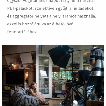
egyszer vegetáriánus napot tart, nem használ
PET-palackot, szelektíven gyűjti a hulladékot,
és aggregátor helyett a helyi áramot használja,
ezzel is hozzájárulva az élhető jövő
fenntartásához.