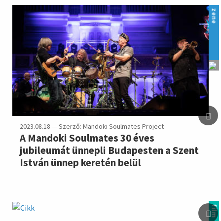
zene
2023.08.18 — Szerző: Mandoki Soulmates Project
A Mandoki Soulmates 30 éves
jubileumát ünnepli Budapesten a Szent
István ünnep keretén belül
film