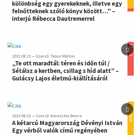
különbség egy gyerekeknek, illetve egy
felnőtteknek szóló könyv között…” –
interjú Rébecca Dautremerrel
képző
2023.08.23 — Szerző: Tanos Márton
„Te ott maradtál: téren és időn túl /
Sétálsz a kertben, csillag s híd alatt” –
Gulácsy Lajos életmű-kiállításáról
irodalom
2023.08.23 — Szerző: Keresztes Bence
A kétarcú Magyarország Dévényi István
Egy vérből valók című regényében