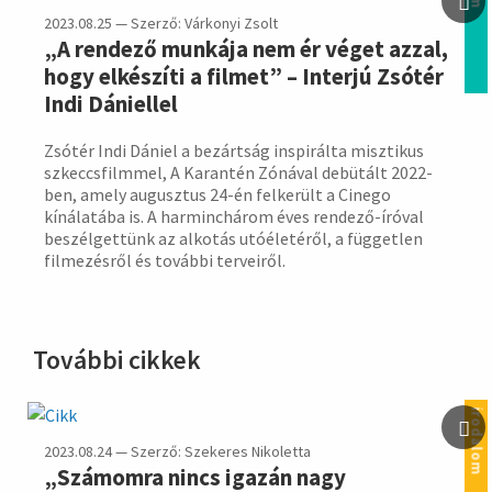
2023.08.25 — Szerző: Várkonyi Zsolt
„A rendező munkája nem ér véget azzal,
hogy elkészíti a filmet” – Interjú Zsótér
Indi Dániellel
Zsótér Indi Dániel a bezártság inspirálta misztikus
szkeccsfilmmel, A Karantén Zónával debütált 2022-
ben, amely augusztus 24-én felkerült a Cinego
kínálatába is. A harminchárom éves rendező-íróval
beszélgettünk az alkotás utóéletéről, a független
filmezésről és további terveiről.
További cikkek
irodalom
2023.08.24 — Szerző: Szekeres Nikoletta
„Számomra nincs igazán nagy