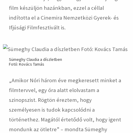
film készüljön hazánkban, ezzel a céllal
indította el a Cinemira Nemzetközi Gyerek- és
Ifjúsági Filmfesztivált is.
Sümeghy Claudia a díszletben
Fotó: Kovács Tamás
„Amikor Nóri három éve megkeresett minket a
filmtervvel, egy óra alatt elolvastam a
szinopszist. Rögtön éreztem, hogy
személyesen is tudok kapcsolódni a
történethez. Magától értetődő volt, hogy igent
mondunk az ötletre” – mondta Sümeghy