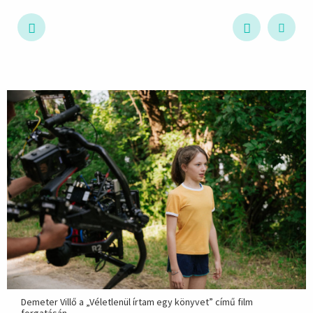
hirdetés
Demeter Villő a „Véletlenül írtam egy könyvet” című film