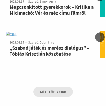
2023.08.17 — Szerző: Simon Anna
Megcsonkított gyerekkorok – Kritika a
Micimackó: Vér és méz című filmről
irodalom
2023.08.15 — Szerző: Dobri Imre
„Szabad játék és merész dialógus” –
Tóbiás Krisztián köszöntése
MÉG TÖBB CIKK