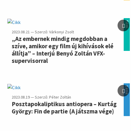
film
2023.08.21 — Szerző: Várkonyi Zsolt
„Az embernek mindig megdobban a
szíve, amikor egy film új kihívások elé
állítja” – Interjú Benyó Zoltán VFX-
supervisorral
zene
2023.08.19 — Szerző: Péter Zoltán
Posztapokaliptikus antiopera – Kurtág
György: Fin de partie (A játszma vége)