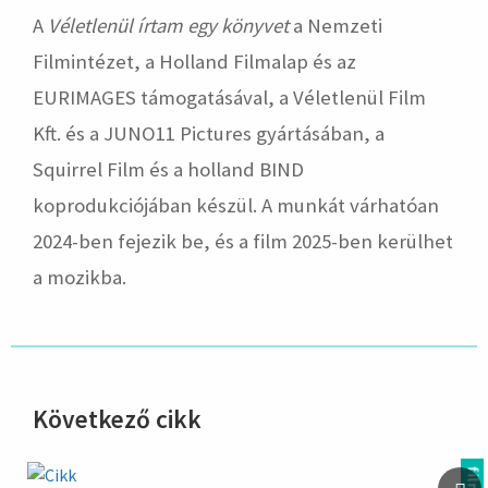
A
Véletlenül írtam egy könyvet
a Nemzeti
Filmintézet, a Holland Filmalap és az
EURIMAGES támogatásával, a Véletlenül Film
Kft. és a JUNO11 Pictures gyártásában, a
Squirrel Film és a holland BIND
koprodukciójában készül. A munkát várhatóan
2024-ben fejezik be, és a film 2025-ben kerülhet
a mozikba.
Következő cikk
hirdetés
film