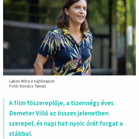
Lakos Nóra a sajtónapon
Fotó: Kovács Tamás
A film főszereplője, a tizennégy éves
Demeter Villő az összes jelenetben
szerepel, és napi hat-nyolc órát forgat a
stábbal.