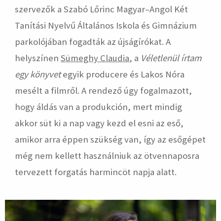
szervezők a Szabó Lőrinc Magyar–Angol Két
Tanítási Nyelvű Általános Iskola és Gimnázium
parkolójában fogadták az újságírókat. A
helyszínen
Sümeghy Claudia
, a
Véletlenül írtam
egy könyvet
egyik producere és Lakos Nóra
mesélt a filmről. A rendező úgy fogalmazott,
hogy áldás van a produkción, mert mindig
akkor süt ki a nap vagy kezd el esni az eső,
amikor arra éppen szükség van, így az esőgépet
még nem kellett használniuk az ötvennaposra
tervezett forgatás harmincöt napja alatt.