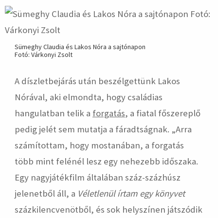
Sümeghy Claudia és Lakos Nóra a sajtónapon
Fotó: Várkonyi Zsolt
A díszletbejárás után beszélgettünk Lakos
Nórával, aki elmondta, hogy családias
hangulatban telik a
forgatás
, a fiatal főszereplő
pedig jelét sem mutatja a fáradtságnak. „Arra
számítottam, hogy mostanában, a forgatás
több mint felénél lesz egy nehezebb időszaka.
Egy nagyjátékfilm általában száz-százhúsz
jelenetből áll, a
Véletlenül írtam egy könyvet
százkilencvenötből, és sok helyszínen játszódik