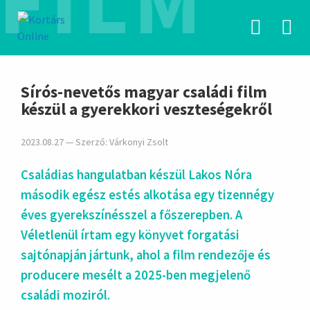
FILM
hirdetés
Sírós-nevetős magyar családi film
készül a gyerekkori veszteségekről
2023.08.27 — Szerző:
Várkonyi Zsolt
Családias hangulatban készül Lakos Nóra
második egész estés alkotása egy tizennégy
éves gyerekszínésszel a főszerepben. A
Véletlenül írtam egy könyvet forgatási
sajtónapján jártunk, ahol a film rendezője és
producere mesélt a 2025-ben megjelenő
családi moziról.