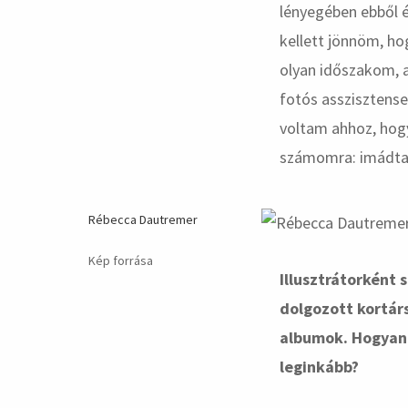
lényegében ebből é
kellett jönnöm, ho
olyan időszakom, a
fotós asszisztens
voltam ahhoz, hogy
számomra: imádta
Rébecca Dautremer
Kép forrása
Illusztrátorként 
dolgozott kortárs
albumok. Hogyan 
leginkább?