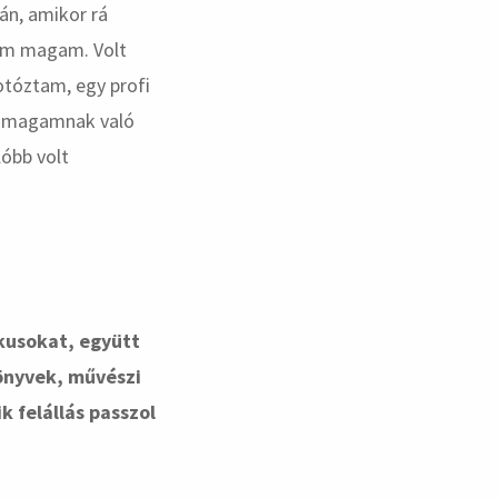
án, amikor rá
tem magam. Volt
otóztam, egy profi
n magamnak való
lóbb volt
ikusokat, együtt
könyvek, művészi
 felállás passzol