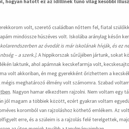
l, hogyan hatott ez az idillinek tűnő világ későbbi illus
ekkorom volt, szerető családban nőttem fel, fiatal szülőkk
apám mindössze húszéves volt. Iskolába aránylag későn ker
iskolarendszerben az óvodát is már iskolának hívják, és ez 
nbség – a szerk.].
A hippikorszak sűrűjében jártunk, sokat k
ékén laktunk, ahol apámnak kecskefarmja volt, kecskesajto
ma volt akkoriban, én meg gyerekként őrizhettem a kecskék
k, mégis meghatározó élmény volt számomra. Szabad voltam
etben
. Nagyon hamar elkezdtem rajzolni. Nem voltam egy tá
n jól magam a többiek között, ezért gyakran voltam egyedü
roméves koromból van rajzoláshoz köthető emlékem. Az volt
figyelt erre, és a szüleim is a rajzolás felé terelgettek, maj
ezen az úton menjek tovább a tanulmányaimban.