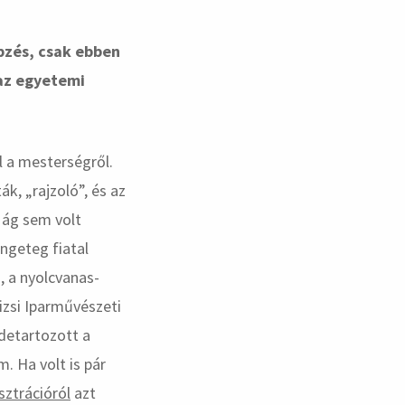
pzés, csak ebben
 az egyetemi
l a mesterségről.
ták, „rajzoló”, és az
 ág sem volt
ngeteg fiatal
, a nyolcvanas-
izsi Iparművészeti
idetartozott a
m. Ha volt is pár
usztrációról
azt