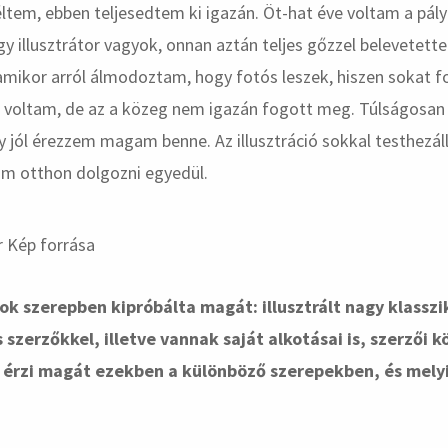
ltem, ebben teljesedtem ki igazán. Öt-hat éve voltam a pály
gy illusztrátor vagyok, onnan aztán teljes gőzzel belevetet
mikor arról álmodoztam, hogy fotós leszek, hiszen sokat f
e voltam, de az a közeg nem igazán fogott meg. Túlságosa
 jól érezzem magam benne. Az illusztráció sokkal testhezál
m otthon dolgozni egyedül.
sok szerepben kipróbálta magát: illusztrált nagy klassz
 szerzőkkel, illetve vannak saját alkotásai is, szerzői 
érzi magát ezekben a különböző szerepekben, és melyik