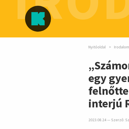
IRO
Nyitóoldal
Irodalo
„Számom
egy gye
felnőtt
interjú
2023.08.24 — Szerző:
Sz