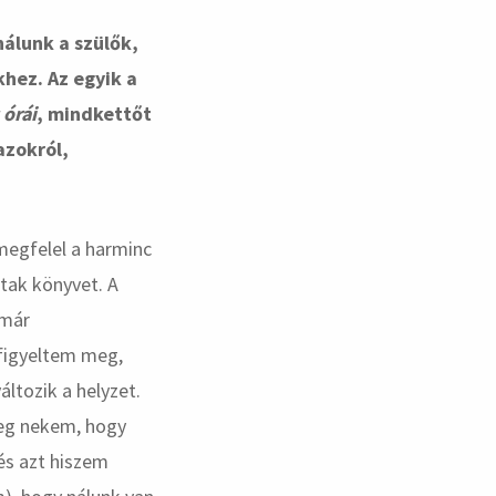
álunk a szülők,
hez. Az egyik a
órái
, mindkettőt
azokról,
megfelel a harminc
tak könyvet. A
 már
 figyeltem meg,
ltozik a helyzet.
meg nekem, hogy
 és azt hiszem