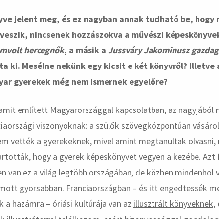
yve jelent meg, és ez nagyban annak tudható be, hogy n
 veszik, nincsenek hozzászokva a művészi képeskönyvek
emvolt hercegnők
, a másik a
Jussváry Jakominusz gazdag 
ta ki. Mesélne nekünk egy kicsit e két könyvről? Illetve 
yar gyerekek még nem ismernek egyelőre?
 amit említett Magyarországgal kapcsolatban, az nagyjából 
nciaországi viszonyoknak: a szülők szövegközpontúan vásárol
em vették
a gyerekeknek
, mivel amint megtanultak olvasni,
artották, hogy a gyerek képeskönyvet vegyen a kezébe. Azt
 van ez a világ legtöbb országában, de közben mindenhol vá
amott gyorsabban. Franciaországban – és itt engedtessék 
k a hazámra – óriási kultúrája van az
illusztrált könyveknek
,