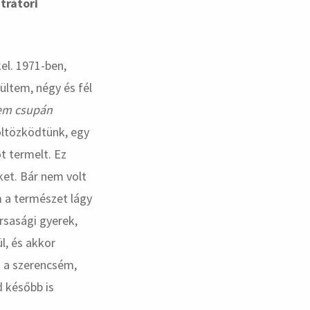
ztrátori
el. 1971-ben,
ültem, négy és fél
nem csupán
öltözködtünk, egy
t termelt. Ez
et. Bár nem volt
 a természet lágy
rsasági gyerek,
l, és akkor
 a szerencsém,
d később is