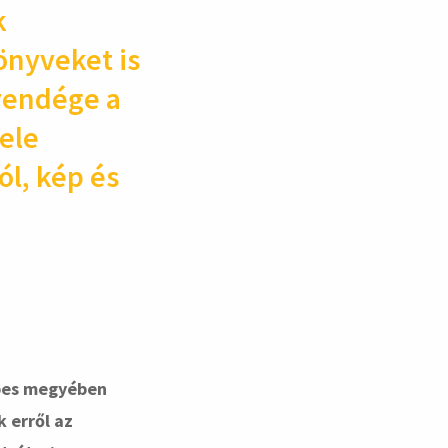
k
könyveket is
 vendége a
ele
ól, kép és
lpes megyében
 erről az