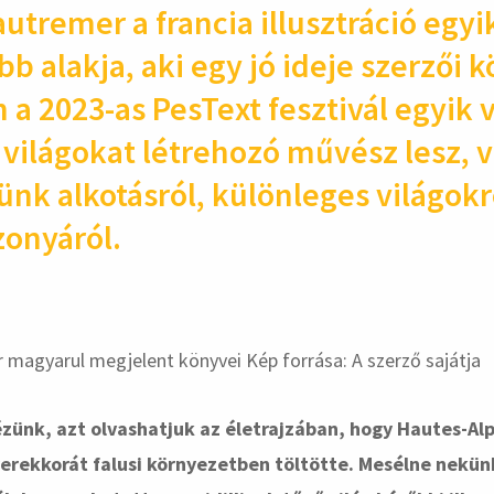
utremer a francia illusztráció egyi
b alakja, aki egy jó ideje szerzői 
n a 2023-as PesText fesztivál egyik
 világokat létrehozó művész lesz, v
ünk alkotásról, különleges világokr
zonyáról.
hirdetés
ézünk, azt olvashatjuk az életrajzában, hogy Hautes-A
yerekkorát falusi környezetben töltötte. Mesélne nekünk