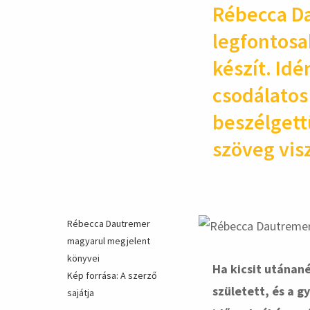
Rébecca Da
legfontosab
készít. Idé
csodálatos
beszélgett
szöveg vis
Rébecca Dautremer
magyarul megjelent
könyvei
Ha kicsit utánan
Kép forrása: A szerző
született, és a g
sajátja