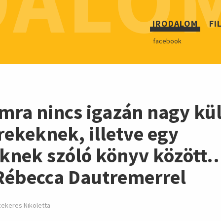
DALO
hirdetés
IRODALOM
FI
facebook
m
ra nincs igazán nagy kü
rekeknek, illetve egy
eknek szóló könyv között…
 Rébecca Dautremerrel
ekeres Nikoletta