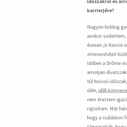
időszakról és arró
karrierjére?
Nagyon boldog gyer
amikor születtem, 
évesen
[a francia 
elnevezésbeli külö
időben a Drôme vid
amolyan divatszak
túl hosszú idősza
ölén,
idilli környez
nem éreztem igazá
rajzoltam. Már há
hogy a családom fel
támogatták, hogy 