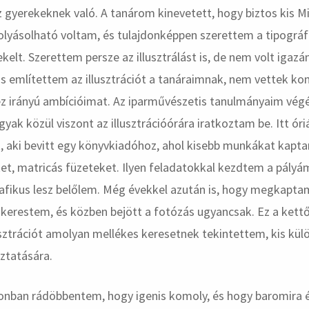
 gyerekeknek való. A tanárom kinevetett, hogy biztos kis M
olyásolható voltam, és tulajdonképpen szerettem a tipográfi
kelt. Szerettem persze az illusztrálást is, de nem volt igaz
s említettem az illusztrációt a tanáraimnak, nem vettek ko
 irányú ambícióimat. Az iparművészetis tanulmányaim vég
gyak közül viszont az illusztrációórára iratkoztam be. Itt ór
, aki bevitt egy könyvkiadóhoz, ahol kisebb munkákat kapt
et, matricás füzeteket. Ilyen feladatokkal kezdtem a pályá
afikus lesz belőlem. Még évekkel azután is, hogy megkapt
kerestem, és közben bejött a fotózás ugyancsak. Ez a kettő 
lusztrációt amolyan mellékes keresetnek tekintettem, kis k
tatására.
onban rádöbbentem, hogy igenis komoly, és hogy baromira 