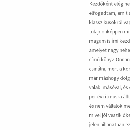
Kezdőként elég ne
elfogadtam, amit a
klasszikusokról va
tulajdonképpen mi i
magam is írni kezd
amelyet nagy nehez
című könyv. Onnan
csinálni, mert a kö
már máshogy dolgo
valaki máséval, és
per év ritmusra ál
és nem vállalok me
mivel jól veszik ő
jelen pillanatban ez