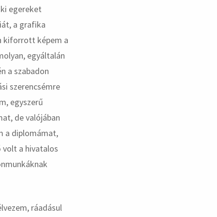
iki egereket
át, a grafika
án kiforrott képem a
molyan, egyáltalán
én a szabadon
iási szerencsémre
am, egyszerű
mat, de valójában
am a diplomámat,
volt a hivatalos
ülönmunkáknak
élvezem, ráadásul