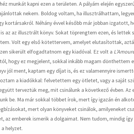
héz munkát kapni ezen a területen. A pályám elején egysze
jánlottak nekem. Boldog voltam, ha illusztrálhattam, legye
gy kortársakról. Néhány évvel később már jobban izgatott, 
s az az illusztrált könyv. Sokat töprengtem ezen, és lettek s
tem. Volt egy első kötettervem, amelyet elutasítottak, azt
en sikerült elfogadtatnom egy kiadóval. Ez volt a
L’Amour
tól, hogy ez megjelent, sokkal inkább magam dönthettem el
nyv jól ment, kaptam egy díjat is, és ez valamennyire ismertt
ztam a kiadókkal: felvetettem egy ötletet, vagy a saját s
 együtt terveztük meg, mit csinálunk a következő évben. Az
ltunk be. Ma már sokkal többet írok, mert így igazán én alk
gbízásokat, mert olyan könyveket csinálok, amilyeneket csa
ket, az emberek ismerik a dolgaimat. Nem tudom, mindig így 
 a helyzet.