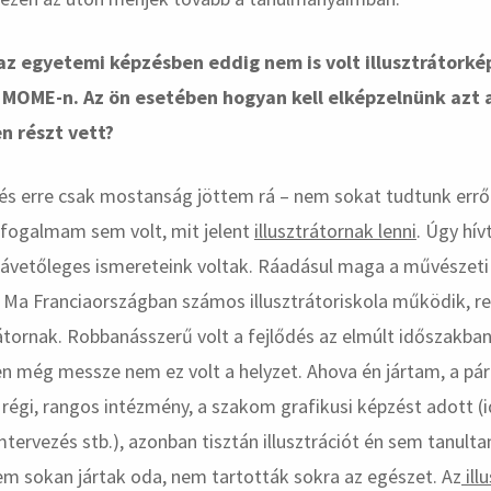
z egyetemi képzésben eddig nem is volt illusztrátorké
a MOME-n. Az ön esetében hogyan kell elképzelnünk azt
n részt vett?
és erre csak mostanság jöttem rá – nem sokat tudtunk errő
 fogalmam sem volt, mit jelent
illusztrátornak lenni
. Úgy hív
závetőleges ismereteink voltak. Ráadásul maga a művészeti
. Ma Franciaországban számos illusztrátoriskola működik, re
trátornak. Robbanásszerű volt a fejlődés az elmúlt időszakban
n még messze nem ez volt a helyzet. Ahova én jártam, a pár
 régi, rangos intézmény, a szakom grafikusi képzést adott (
mtervezés stb.), azonban tisztán illusztrációt én sem tanulta
 nem sokan jártak oda, nem tartották sokra az egészet. Az
ill