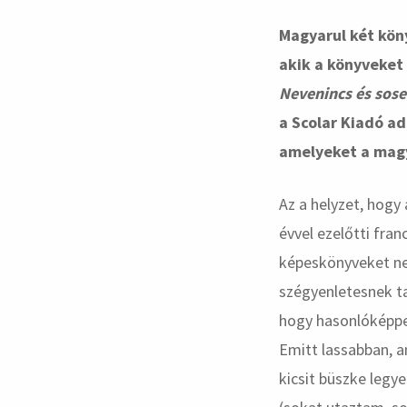
Magyarul két kön
akik a könyveket
Nevenincs és sos
a Scolar Kiadó ad
amelyeket a mag
Az a helyzet, hogy
évvel ezelőtti fra
képeskönyveket n
szégyenletesnek t
hogy hasonlóképpen
Emitt lassabban, 
kicsit büszke legye