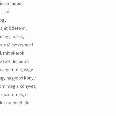
rűen mindent
n szó
hogy
aját ötleteim,
án egy másik,
eux
(A szerelmes)
, mit akarok
é tett. Innentől
zövegemmel, vagy
 egy nagyobb könyv
otom meg a könyvet,
k szeretnék, és
lesz-e majd, de