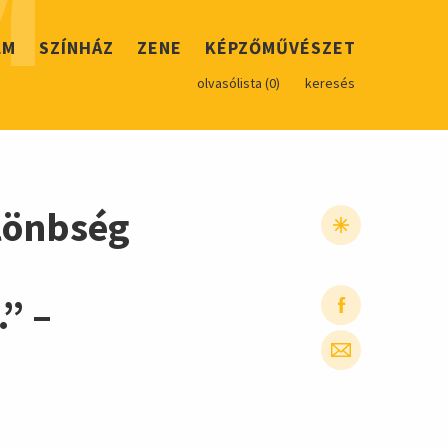
M
LM
SZÍNHÁZ
ZENE
KÉPZŐMŰVÉSZET
olvasólista (
0
)
keresés
lönbség
” –