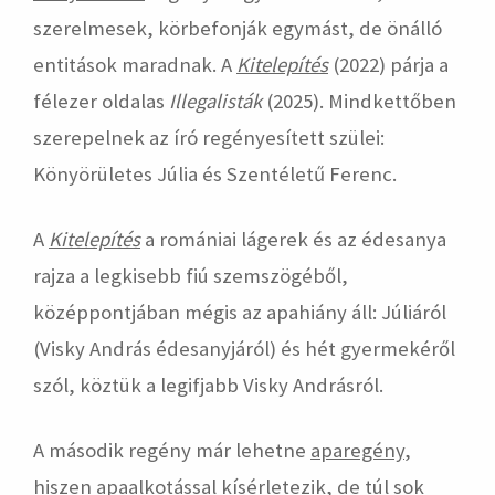
szerelmesek, körbefonják egymást, de önálló
entitások maradnak. A
Kitelepítés
(2022) párja a
félezer oldalas
Illegalisták
(2025). Mindkettőben
szerepelnek az író regényesített szülei:
Könyörületes Júlia és Szentéletű Ferenc.
A
Kitelepítés
a romániai lágerek és az édesanya
rajza a legkisebb fiú szemszögéből,
középpontjában mégis az apahiány áll: Júliáról
(Visky András édesanyjáról) és hét gyermekéről
szól, köztük a legifjabb Visky Andrásról.
A második regény már lehetne
aparegény
,
hiszen apaalkotással kísérletezik, de túl sok