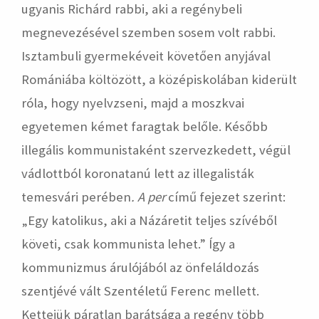
ugyanis Richárd rabbi, aki a regénybeli
megnevezésével szemben sosem volt rabbi.
Isztambuli gyermekéveit követően anyjával
Romániába költözött, a középiskolában kiderült
róla, hogy nyelvzseni, majd a moszkvai
egyetemen kémet faragtak belőle. Később
illegális kommunistaként szervezkedett, végül
vádlottból koronatanú lett az illegalisták
temesvári perében
.
A per
című fejezet szerint:
„Egy katolikus, aki a Názáretit teljes szívéből
követi, csak kommunista lehet.” Így a
kommunizmus árulójából az önfeláldozás
szentjévé vált Szentéletű Ferenc mellett.
Kettejük páratlan barátsága a regény több