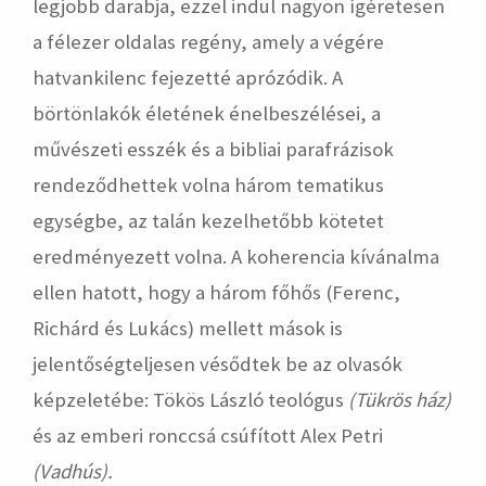
legjobb darabja, ezzel indul nagyon ígéretesen
a félezer oldalas regény, amely a végére
hatvankilenc fejezetté aprózódik. A
börtönlakók életének énelbeszélései, a
művészeti esszék és a bibliai parafrázisok
rendeződhettek volna három tematikus
egységbe, az talán kezelhetőbb kötetet
eredményezett volna. A koherencia kívánalma
ellen hatott, hogy a három főhős (Ferenc,
Richárd és Lukács) mellett mások is
jelentőségteljesen vésődtek be az olvasók
képzeletébe: Tökös László teológus
(Tükrös ház)
és az emberi ronccsá csúfított Alex Petri
(Vadhús).