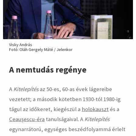
Visky András
Fotó: Oláh Gergely Máté / Jelenkor
A nemtudás regénye
A
Kitelepítés
az 50-es, 60-as évek lágereibe
vezetett; a második kötetben 1930-tól 1980-ig
tágul az időkeret, kiegészül a
holokauszt
és a
Ceaușescu-éra
tanulságaival. A
Kitelepítés
egynarrátorú, egységes beszédfolyammá érlelt