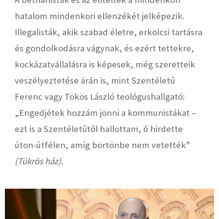
hatalom mindenkori ellenzékét jelképezik.
Illegalisták, akik szabad életre, erkölcsi tartásra
és gondolkodásra vágynak, és ezért tettekre,
kockázatvállalásra is képesek, még szeretteik
veszélyeztetése árán is, mint Szentéletű
Ferenc vagy Tökös László teológushallgató:
„Engedjétek hozzám jönni a kommunistákat –
ezt is a Szentéletűtől hallottam, ő hirdette
úton-útfélen, amíg börtönbe nem vetették”
(Tükrös ház).