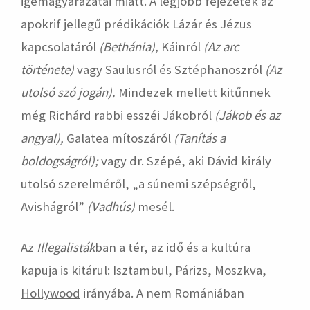
igemagyarázatai miatt. A legjobb fejezetek az
apokrif jellegű prédikációk Lázár és Jézus
kapcsolatáról
(
Bethánia),
Káinról
(Az arc
története)
vagy Saulusról és Sztéphanoszról
(
Az
utolsó szó jogán).
Mindezek mellett kitűnnek
még Richárd rabbi esszéi Jákobról
(Jákob és az
angyal)
,
Galatea mítoszáról
(Tanítás a
boldogságról);
vagy dr. Szépé, aki Dávid király
utolsó szerelméről, „a súnemi szépségről,
Avishágról”
(Vadhús)
mesél.
Az
Illegalisták
ban a tér, az idő és a kultúra
kapuja is kitárul: Isztambul, Párizs, Moszkva,
Hollywood
irányába. A nem Romániában