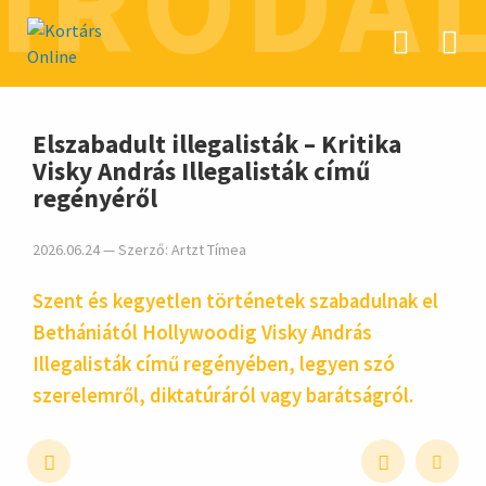
IRODA
hirdetés
Elszabadult illegalisták – Kritika
Visky András Illegalisták című
regényéről
2026.06.24 — Szerző:
Artzt Tímea
Szent és kegyetlen történetek szabadulnak el
Bethániától Hollywoodig Visky András
Illegalisták című regényében, legyen szó
szerelemről, diktatúráról vagy barátságról.