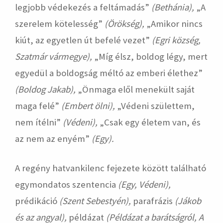
legjobb védekezés a feltámadás”
(Bethánia),
„A
szerelem kötelesség”
(Örökség),
„Amikor nincs
kiút, az egyetlen út befelé vezet”
(Egri község,
Szatmár vármegye),
„Míg élsz, boldog légy, mert
egyedül a boldogság méltó az emberi élethez”
(Boldog Jakab),
„Önmaga elől menekült saját
maga felé”
(Embert ölni),
„Védeni születtem,
nem ítélni”
(Védeni),
„Csak egy életem van, és
az nem az enyém”
(Egy).
A regény hatvankilenc fejezete között található
egymondatos szentencia
(Egy, Védeni),
prédikáció
(Szent Sebestyén),
parafrázis
(Jákob
és az angyal),
példázat
(Példázat a barátságról, A