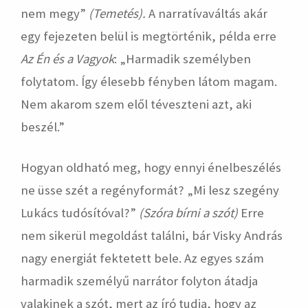
nem megy”
(Temetés).
A narratívaváltás akár
egy fejezeten belül is megtörténik, példa erre
Az Én és a Vagyok
: „Harmadik személyben
folytatom. Így élesebb fényben látom magam.
Nem akarom szem elől téveszteni azt, aki
beszél.”
Hogyan oldható meg, hogy ennyi énelbeszélés
ne üsse szét a regényformát? „Mi lesz szegény
Lukács tudósítóval?”
(Szóra b
í
rni a szót)
Erre
nem sikerül megoldást találni, bár Visky András
nagy energiát fektetett bele. Az egyes szám
harmadik személyű narrátor folyton átadja
valakinek a szót, mert az író tudja, hogy az