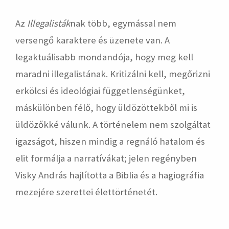
Az
Illegalisták
nak több, egymással nem
versengő karaktere és üzenete van. A
legaktuálisabb mondandója, hogy meg kell
maradni illegalistának. Kritizálni kell, megőrizni
erkölcsi és ideológiai függetlenségünket,
máskülönben félő, hogy üldözöttekből mi is
üldözőkké válunk. A történelem nem szolgáltat
igazságot, hiszen mindig a regnáló hatalom és
elit formálja a narratívákat; jelen regényben
Visky András hajlította a Biblia és a hagiográfia
mezejére szerettei élettörténetét.