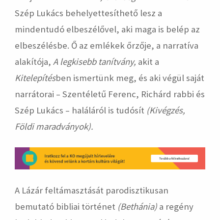
Szép Lukács behelyettesíthető lesz a
mindentudó elbeszélővel, aki maga is belép az
elbeszélésbe. Ő az emlékek őrzője, a narratíva
alakítója,
A legkisebb tanítvány,
akit a
Kitelepítés
ben ismertünk meg, és aki végül saját
narrátorai – Szentéletű Ferenc, Richárd rabbi és
Szép Lukács – haláláról is tudósít
(Kivégzés,
Földi maradványok).
A Lázár feltámasztását parodisztikusan
bemutató bibliai történet
(Bethánia)
a regény