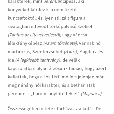
karakterek, mint
Jeremiás
cipész, aki
könyveket kérdez ki a nem fizető
kuncsaftoktól; és ilyen stilizált figura a
sivatagban eltévedt térképolvasó Ezékiel
(Tanítás az eltévelyedésről)
vagy Váncsa
lélekfényképész
(Az arc története)
. Vannak női
mártírok is, Szenterzsébet
(A kéz)
,
Magduca és
Ida
(A legkisebb tanítvány),
de velük
kapcsolatban olyan érzésünk támad, hogy azért
kellettek, hogy a sok férfi mellett jelenjen már
meg néhány női karakter; és a bethánisták
perében is „három lányt ítéltek el”
(Magduca).
Összességében ötletek tárháza az alkotás. De