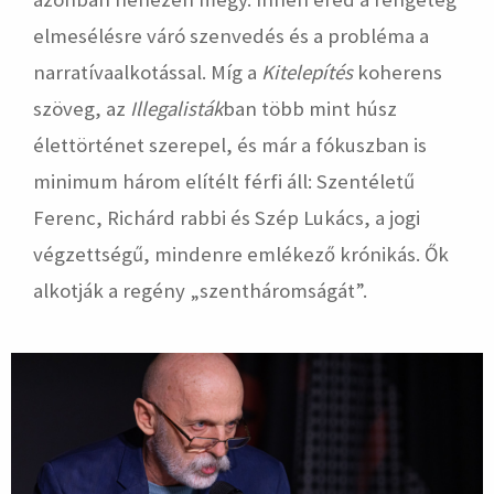
elmesélésre váró szenvedés és a probléma a
narratívaalkotással. Míg a
Kitelepítés
koherens
szöveg, az
Illegalisták
ban több mint húsz
élettörténet szerepel, és már a fókuszban is
minimum három elítélt férfi áll: Szentéletű
Ferenc, Richárd rabbi és Szép Lukács, a jogi
végzettségű, mindenre emlékező krónikás. Ők
alkotják a regény „szentháromságát”.