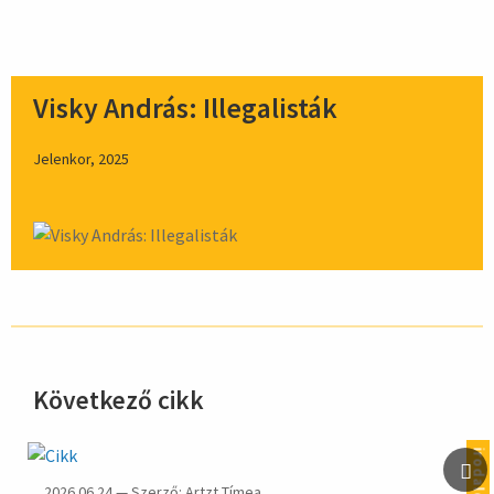
Visky András: Illegalisták
Jelenkor, 2025
Következő cikk
hirdetés
irodalom
2026.06.24 — Szerző: Artzt Tímea