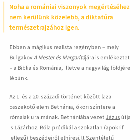
Noha a romániai viszonyok megértéséhez
nem kerülünk közelebb, a diktatúra
természetrajzához igen.
Ebben a mágikus realista regényben – mely
Bulgakov
A Mester és Margaritá
jára
is emlékeztet
– a Biblia és Románia, illetve a nagyvilág földjére
lépünk.
Az 1. és a 20. századi történet között laza
összekötő elem Bethánia, ókori színtere a
rómaiak uralmának. Bethániába vezet
Jézus
útja
is Lázárhoz. Róla prédikál a szokatlan (apokrif
jellegű) beszédeiről elhíresült Szentéletű