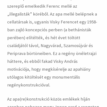
szereplő emelkedik Ferenc mellé az
„illegalisták” köréből. Az apa mellé belépnek a
cellatársak is, ugyanis Visky Ferencet egy 1958-
ban zajló koncepciós perben (a bethánisták
perében) elítélték, és hét évet töltött
családjától távol, Nagyvárad, Szamosújvár és
Periprava börtöneiben. Ez a regény önéletrajzi
háttere, és ebből fakad Visky András
motivációja, hogy megkísérelje az apahiány
utólagos kitöltését egy monumentális
regénykonstrukcióval.
Az apa(re)konstrukció közös emlékek híján
azonban nehezen megy. Innen ered a rengeteg