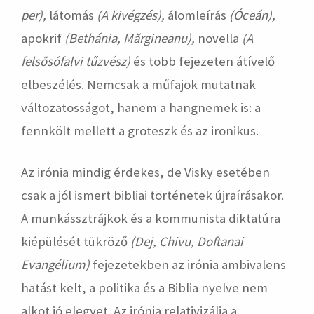
per),
látomás
(A kivégzés),
álomleírás
(Óceán),
apokrif
(Bethánia, Mărgineanu),
novella
(A
felsősófalvi tűzvész)
és több fejezeten átívelő
elbeszélés. Nemcsak a műfajok mutatnak
változatosságot, hanem a hangnemek is: a
fennkölt mellett a groteszk és az ironikus.
Az irónia mindig érdekes, de Visky esetében
csak a jól ismert bibliai történetek újraírásakor.
A munkássztrájkok és a kommunista diktatúra
kiépülését tükröző
(Dej, Chivu, Doftanai
Evangélium)
fejezetekben az irónia ambivalens
hatást kelt, a politika és a Biblia nyelve nem
alkot jó elegyet. Az irónia relativizálja a