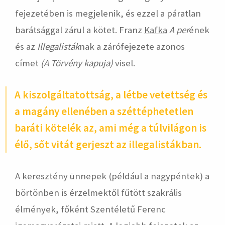
fejezetében is megjelenik, és ezzel a páratlan
barátsággal zárul a kötet. Franz
Kafka
A per
ének
és az
Illegalisták
nak a zárófejezete azonos
címet
(A Törvény kapuja)
visel.
A kiszolgáltatottság, a létbe vetettség és
a magány ellenében a széttéphetetlen
baráti kötelék az, ami még a túlvilágon is
élő, sőt vitát gerjeszt az illegalistákban.
A keresztény ünnepek (például a nagypéntek) a
börtönben is érzelmektől fűtött szakrális
élmények, főként Szentéletű Ferenc