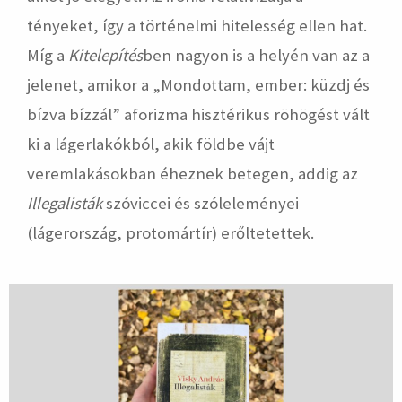
tényeket, így a történelmi hitelesség ellen hat.
Míg a
Kitelepítés
ben nagyon is a helyén van az a
jelenet, amikor a „Mondottam, ember: küzdj és
bízva bízzál” aforizma hisztérikus röhögést vált
ki a lágerlakókból, akik földbe vájt
veremlakásokban éheznek betegen, addig az
Illegalisták
szóviccei és szóleleményei
(lágerország, protomártír) erőltetettek.