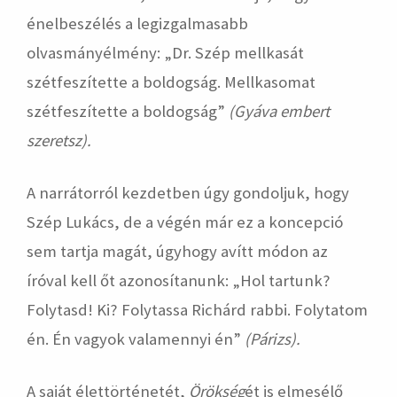
énelbeszélés a legizgalmasabb
olvasmányélmény: „Dr. Szép mellkasát
szétfeszítette a boldogság. Mellkasomat
szétfeszítette a boldogság”
(Gyáva embert
szeretsz).
A narrátorról kezdetben úgy gondoljuk, hogy
Szép Lukács, de a végén már ez a koncepció
sem tartja magát, úgyhogy avítt módon az
íróval kell őt azonosítanunk: „Hol tartunk?
Folytasd! Ki? Folytassa Richárd rabbi. Folytatom
én. Én vagyok valamennyi én”
(Párizs).
A saját élettörténetét,
Örökség
ét is elmesélő