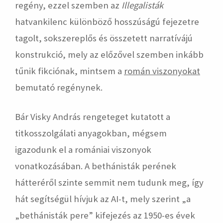
regény, ezzel szemben az
Illegalisták
hatvankilenc különböző hosszúságú fejezetre
tagolt, sokszereplős és összetett narratívájú
konstrukció, mely az előzővel szemben inkább
tűnik fikciónak, mintsem a
román viszonyokat
bemutató regénynek.
Bár Visky András rengeteget kutatott a
titkosszolgálati anyagokban, mégsem
igazodunk el a romániai viszonyok
vonatkozásában. A bethánisták perének
hátteréről szinte semmit nem tudunk meg, így
hát segítségül hívjuk az AI-t, mely szerint „a
„bethánisták pere” kifejezés az 1950-es évek