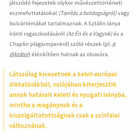
játszódó fejezetek olykor művészettörténeti
eszmefuttatásokat
(Tanítás a boldogságról)
vagy
bulvártémákat tartalmaznak. A Sztálin lánya
iránti ragaszkodásáról
(Az Én és a Vagyok)
és a
Chaplin plágiumperéről szóló részek (pl.
A
diktátor
) élénkítően hatnak az olvasóra.
Látszólag kivezetnek a kelet-európai
diktatúrákból, valójában kiterjesztik
annak határait keleti és nyugati irányba,
mintha a magánynak és a
kiszolgáltatottságnak csak a színfalai
változnának.