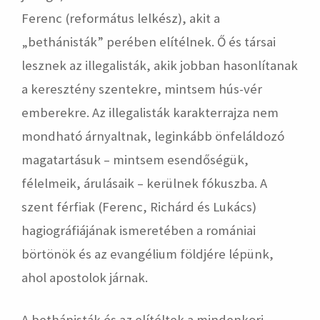
Ferenc (református lelkész), akit a
„bethánisták” perében elítélnek. Ő és társai
lesznek az illegalisták, akik jobban hasonlítanak
a keresztény szentekre, mintsem hús-vér
emberekre. Az illegalisták karakterrajza nem
mondható árnyaltnak, leginkább önfeláldozó
magatartásuk – mintsem esendőségük,
félelmeik, árulásaik – kerülnek fókuszba. A
szent férfiak (Ferenc, Richárd és Lukács)
hagiográfiájának ismeretében a romániai
börtönök és az evangélium földjére lépünk,
ahol apostolok járnak.
A bethánisták és az elítéltek a mindenkori