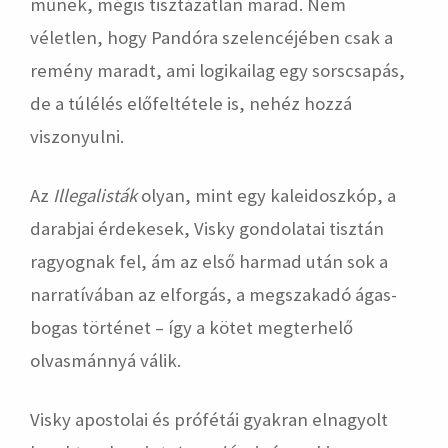
műnek, mégis tisztázatlan marad. Nem
véletlen, hogy Pandóra szelencéjében csak a
remény maradt, ami logikailag egy sorscsapás,
de a túlélés előfeltétele is, nehéz hozzá
viszonyulni.
Az
Illegalisták
olyan, mint egy kaleidoszkóp, a
darabjai érdekesek, Visky gondolatai tisztán
ragyognak fel, ám az első harmad után sok a
narratívában az elforgás, a megszakadó ágas-
bogas történet – így a kötet megterhelő
olvasmánnyá válik.
Visky apostolai és prófétái gyakran elnagyolt