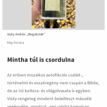
Visky András: „Illegalisták”
Kép forrása
Mintha túl is csordulna
Az erősen mozaikos autofikciós család-,
történelmi és esszéregény nem csupán a Biblia,
de az író kultúra- és világolvasata is egyben.
Visky rengeteg mindent beleilleszt második
regényébe, mindazt, ami valaha komolyan