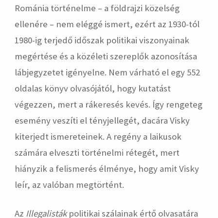
Románia történelme – a földrajzi közelség
ellenére – nem eléggé ismert, ezért az 1930-tól
1980-ig terjedő időszak politikai viszonyainak
megértése és a közéleti szereplők azonosítása
lábjegyzetet igényelne. Nem várható el egy 552
oldalas könyv olvasójától, hogy kutatást
végezzen, mert a rákeresés kevés. Így rengeteg
esemény veszíti el tényjellegét, dacára Visky
kiterjedt ismereteinek. A regény a laikusok
számára elveszti történelmi rétegét, mert
hiányzik a felismerés élménye, hogy amit Visky
leír, az valóban megtörtént.
Az
Illegalisták
politikai szálainak értő olvasatára