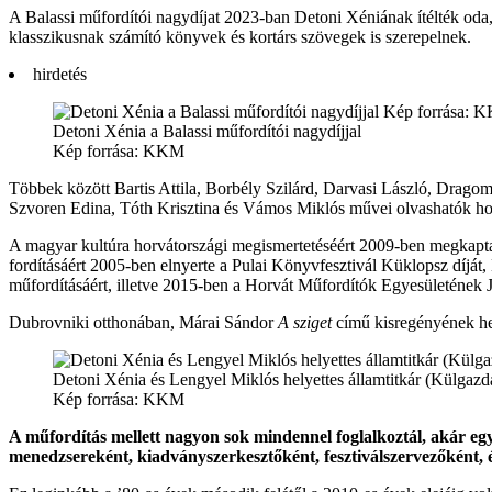
A Balassi műfordítói nagydíjat 2023-ban Detoni Xéniának ítélték oda,
klasszikusnak számító könyvek és kortárs szövegek is szerepelnek.
hirdetés
Detoni Xénia a Balassi műfordítói nagydíjjal
Kép forrása: KKM
Többek között Bartis Attila, Borbély Szilárd, Darvasi László, Dragom
Szvoren Edina, Tóth Krisztina és Vámos Miklós művei olvashatók horv
A magyar kultúra horvátországi megismertetéséért 2009-ben megkapta
fordításáért 2005-ben elnyerte a Pulai Könyvfesztivál Küklopsz díját
műfordításáért, illetve 2015-ben a Horvát Műfordítók Egyesületének J
Dubrovniki otthonában, Márai Sándor
A sziget
című kisregényének hel
Detoni Xénia és Lengyel Miklós helyettes államtitkár (Külgazd
Kép forrása: KKM
A műfordítás mellett nagyon sok mindennel foglalkoztál, akár eg
menedzsereként, kiadványszerkesztőként, fesztiválszervezőként, é