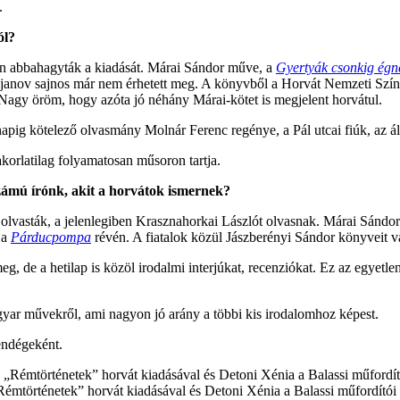
.
ól?
án abbahagyták a kiadását. Márai Sándor műve, a
Gyertyák csonkig égn
janov sajnos már nem érhetett meg. A könyvből a Horvát Nemzeti Színház
 Nagy öröm, hogy azóta jó néhány Márai-kötet is megjelent horvátul.
ig kötelező olvasmány Molnár Ferenc regénye, a Pál utcai fiúk, az álta
akorlatilag folyamatosan műsoron tartja.
zámú írónk, akit a horvátok ismernek?
olvasták, a jelenlegiben Krasznahorkai Lászlót olvasnak. Márai Sándor
 a
Párducpompa
révén. A fiatalok közül Jászberényi Sándor könyveit v
g, de a hetilap is közöl irodalmi interjúkat, recenziókat. Ez az egyetl
gyar művekről, ami nagyon jó arány a többi kis irodalomhoz képest.
endégeként.
mtörténetek” horvát kiadásával és Detoni Xénia a Balassi műfordítói 