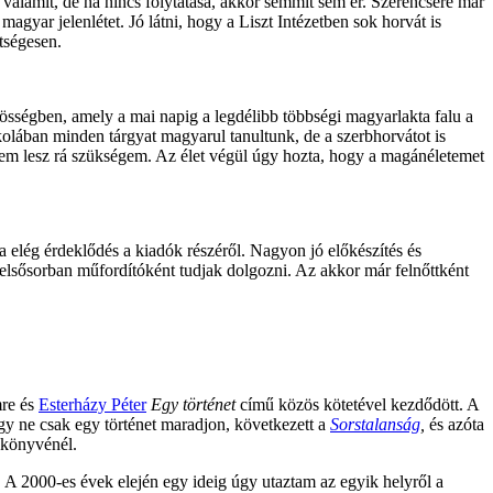
 valamit, de ha nincs folytatása, akkor semmit sem ér. Szerencsére már
agyar jelenlétet. Jó látni, hogy a Liszt Intézetben sok horvát is
tségesen.
sségben, amely a mai napig a legdélibb többségi magyarlakta falu a
olában minden tárgyat magyarul tanultunk, de a szerbhorvátot is
em lesz rá szükségem. Az élet végül úgy hozta, hogy a magánéletemet
a elég érdeklődés a kiadók részéről. Nagyon jó előkészítés és
y elsősorban műfordítóként tudjak dolgozni. Az akkor már felnőttként
mre és
Esterházy Péter
Egy történet
című közös kötetével kezdődött. A
gy ne csak egy történet maradjon, következett a
Sorstalanság
,
és azóta
könyvénél.
 A 2000-es évek elején egy ideig úgy utaztam az egyik helyről a