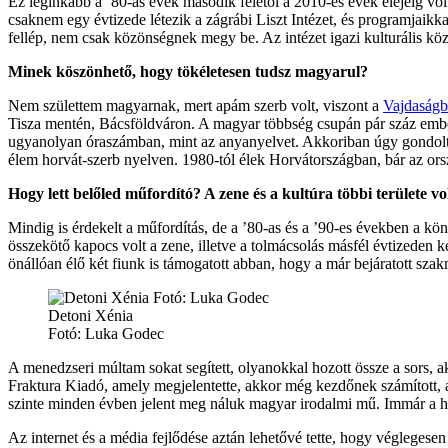
Ez leginkább a ’80-as évek második felétől a 2010-es évek elejéig vol
csaknem egy évtizede létezik a zágrábi Liszt Intézet, és programjaikka
fellép, nem csak közönségnek megy be. Az intézet igazi kulturális kö
Minek köszönhető, hogy tökéletesen tudsz magyarul?
Nem születtem magyarnak, mert apám szerb volt, viszont a
Vajdaság
Tisza mentén, Bácsföldváron. A magyar többség csupán pár száz ember
ugyanolyan óraszámban, mint az anyanyelvet. Akkoriban úgy gondolta
élem horvát-szerb nyelven. 1980-tól élek Horvátországban, bár az or
Hogy lett belőled műfordító? A zene és a kultúra többi területe v
Mindig is érdekelt a műfordítás, de a ’80-as és a ’90-es években a kö
összekötő kapocs volt a zene, illetve a tolmácsolás másfél évtizeden 
önállóan élő két fiunk is támogatott abban, hogy a már bejáratott szakma
Detoni Xénia
Fotó: Luka Godec
A menedzseri múltam sokat segített, olyanokkal hozott össze a sors, 
Fraktura Kiadó, amely megjelentette, akkor még kezdőnek számított, a
szinte minden évben jelent meg náluk magyar irodalmi mű. Immár a h
Az internet és a média fejlődése aztán lehetővé tette, hogy végleges