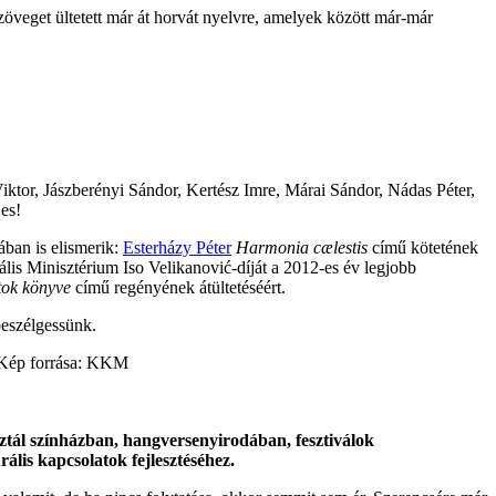
zöveget ültetett már át horvát nyelvre, amelyek között már-már
iktor, Jászberényi Sándor, Kertész Imre, Márai Sándor, Nádas Péter,
es!
ban is elismerik:
Esterházy Péter
Harmonia cælestis
című kötetének
ális Minisztérium Iso Velikanović-díját a 2012-es év legjobb
tok
könyve
című regényének átültetéséért.
beszélgessünk.
oztál színházban, hangversenyirodában, fesztiválok
lis kapcsolatok fejlesztéséhez.