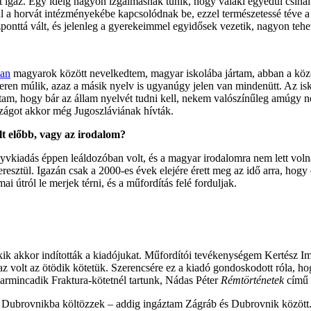
t igaz. Egy ideig nagyon izgalmasnak tűnik, hogy valaki egyedül csinál
l a horvát intézményekébe kapcsolódnak be, ezzel természetessé téve a m
zponttá vált, és jelenleg a gyerekeimmel egyidősek vezetik, nagyon tehe
ban
magyarok között nevelkedtem, magyar iskolába jártam, abban a közö
en múlik, azaz a másik nyelv is ugyanúgy jelen van mindenütt. Az isk
m, hogy bár az állam nyelvét tudni kell, nekem valószínűleg amúgy n
szágot akkor még Jugoszláviának hívták.
olt előbb, vagy az irodalom?
nyvkiadás éppen leáldozóban volt, és a magyar irodalomra nem lett voln
keresztül. Igazán csak a 2000-es évek elejére érett meg az idő arra, hog
i útról le merjek térni, és a műfordítás felé forduljak.
akik akkor indították a kiadójukat. Műfordítói tevékenységem Kertész I
z volt az ötödik kötetük. Szerencsére ez a kiadó gondoskodott róla, ho
armincadik Fraktura-kötetnél tartunk, Nádas Péter
Rémtörténetek
című 
en Dubrovnikba költözzek – addig ingáztam Zágráb és Dubrovnik között.