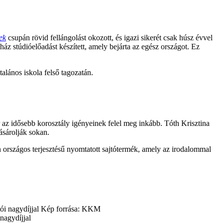
ek
csupán rövid fellángolást okozott, és igazi sikerét csak húsz évvel
 stúdióelőadást készített, amely bejárta az egész országot. Ez
lános iskola felső tagozatán.
 az idősebb korosztály igényeinek felel meg inkább. Tóth Krisztina
ásárolják sokan.
en országos terjesztésű nyomtatott sajtótermék, amely az irodalommal
nagydíjjal