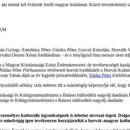
 aki immár két évtizede fordít magyar irodalmat. Közel ötvenkötetnyi s
án György, Esterházy Péter, Gárdos Péter, Grecsó Krisztián, Horváth V
átul Detoni Xénia fordításában – és e lenyűgöző lista messze nem telj
 a Magyar Köztársasági Ezüst Érdemkeresztet, de tevékenységét hazájá
, Nádas Péter
Párhuzamos történetek
horvát fordításáért a Horvát Kultur
osip Tabak-díját az év legjobb prózafordításáért,
Nádas Péter
Emlékira
yszínétől néhány száz méterre ült a számítógép képernyője elé, hogy 
asági és Külügyminisztérium) a Balassi műfordítói nagydíj átadásán
yszemélyes kulturális ügynökségnek is lehetne nevezni téged. Dolg
s mindvégig igen tevékenyen hozzájárultál a horvát–magyar kulturá