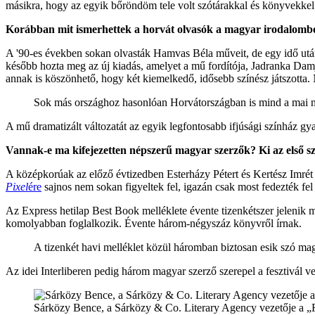
másikra, hogy az egyik bőröndöm tele volt szótárakkal és könyvekkel
Korábban mit ismerhettek a horvát olvasók a magyar irodalomb
A '90-es években sokan olvasták Hamvas Béla műveit, de egy idő ut
később hozta meg az új kiadás, amelyet a mű fordítója, Jadranka Dam
annak is köszönhető, hogy két kiemelkedő, idősebb színész játszotta.
Sok más országhoz hasonlóan Horvátországban is mind a mai nap
A mű dramatizált változatát az egyik legfontosabb ifjúsági színház gy
Vannak-e ma kifejezetten népszerű magyar szerzők? Ki az első s
A középkorúak az előző évtizedben Esterházy Pétert és Kertész Imrét 
Pixel
ére
sajnos nem sokan figyeltek fel, igazán csak most fedezték fel
Az Express hetilap Best Book melléklete évente tizenkétszer jelenik me
komolyabban foglalkozik. Évente három-négyszáz könyvről írnak.
A tizenkét havi melléklet közül háromban biztosan esik szó ma
Az idei Interliberen pedig három magyar szerző szerepel a fesztivál v
Sárközy Bence, a Sárközy & Co. Literary Agency vezetője a „Ré