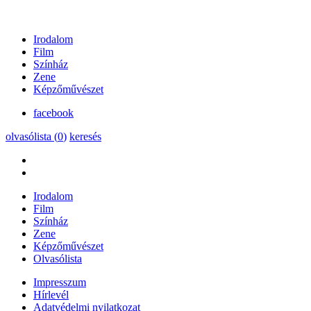
Irodalom
Film
Színház
Zene
Képzőművészet
facebook
olvasólista (
0
)
keresés
Irodalom
Film
Színház
Zene
Képzőművészet
Olvasólista
Impresszum
Hírlevél
Adatvédelmi nyilatkozat