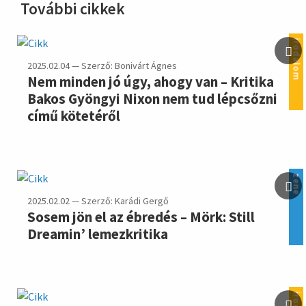
További cikkek
irodalom
2025.02.04 — Szerző: Bonivárt Ágnes
Nem minden jó úgy, ahogy van – Kritika
Bakos Gyöngyi Nixon nem tud lépcsőzni
című kötetéről
zene
2025.02.02 — Szerző: Karádi Gergő
Sosem jön el az ébredés – Mörk: Still
Dreamin’ lemezkritika