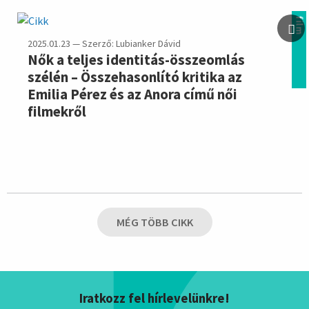
film
2025.01.23 — Szerző: Lubianker Dávid
Nők a teljes identitás-összeomlás
szélén – Összehasonlító kritika az
Emilia Pérez és az Anora című női
filmekről
MÉG TÖBB CIKK
Iratkozz fel hírlevelünkre!