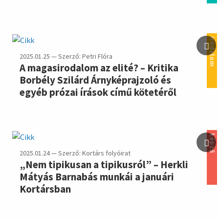
irodalom
2025.01.25 — Szerző: Petri Flóra
A magasirodalom az elité? – Kritika
Borbély Szilárd Árnyképrajzoló és
egyéb prózai írások című kötetéről
képző
2025.01.24 — Szerző: Kortárs folyóirat
„Nem tipikusan a tipikusról” – Herkli
Mátyás Barnabás munkái a januári
Kortársban