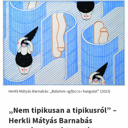
Herkli Mátyás Barnabás: „Balatoni »g(l)iccs« hangulat” (2023)
„Nem tipikusan a tipikusról” –
Herkli Mátyás Barnabás