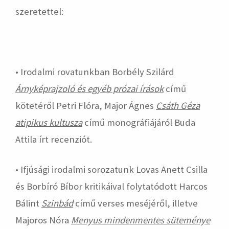
szeretettel:
• Irodalmi rovatunkban Borbély Szilárd
Árnyképrajzoló és egyéb prózai írások
című
kötetéről Petri Flóra, Major Ágnes
Csáth Géza
atipikus kultusza
című monográfiájáról Buda
Attila írt recenziót.
• Ifjúsági irodalmi sorozatunk Lovas Anett Csilla
és Borbíró Bíbor kritikáival folytatódott Harcos
Bálint
Szinbád
című verses meséjéről, illetve
Majoros Nóra
Menyus mindenmentes süteménye