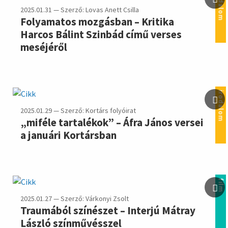
irodalom
2025.01.31 — Szerző: Lovas Anett Csilla
Folyamatos mozgásban – Kritika
Harcos Bálint Szinbád című verses
meséjéről
irodalom
2025.01.29 — Szerző: Kortárs folyóirat
„miféle tartalékok” – Áfra János versei
a januári Kortársban
film
2025.01.27 — Szerző: Várkonyi Zsolt
Traumából színészet – Interjú Mátray
László színművésszel