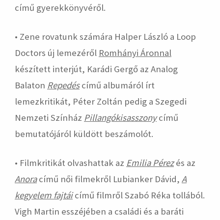
című gyerekkönyvéről.
• Zene rovatunk számára Halper László a Loop
Doctors új lemezéről
Romhányi Áronnal
készített interjút, Karádi Gergő az Analog
Balaton
Repedés
című albumáról írt
lemezkritikát, Péter Zoltán pedig a Szegedi
Nemzeti Színház
Pillangókisasszony
című
bemutatójáról küldött beszámolót.
• Filmkritikát olvashattak az
Emilia Pérez
és az
Anora
című női filmekről Lubianker Dávid,
A
kegyelem fajtái
című filmről Szabó Réka tollából.
Vigh Martin esszéjében a családi és a baráti