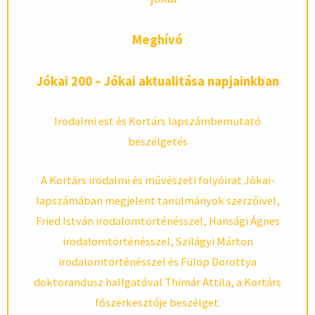
Meghívó
Jókai 200 – Jókai aktualitása napjainkban
Irodalmi est és Kortárs lapszámbemutató
beszélgetés
A Kortárs irodalmi és művészeti folyóirat Jókai-
lapszámában megjelent tanulmányok szerzőivel,
Fried István irodalomtörténésszel, Hansági Ágnes
irodalomtörténésszel, Szilágyi Márton
irodalomtörténésszel és Fülöp Dorottya
doktorandusz hallgatóval Thimár Attila, a Kortárs
főszerkesztője beszélget.