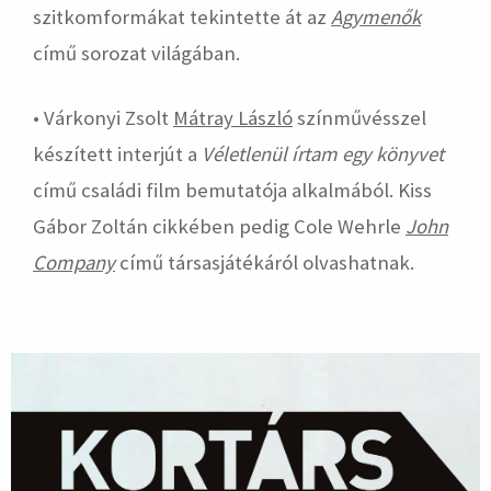
szitkomformákat tekintette át az
Agymenők
című sorozat világában.
• Várkonyi Zsolt
Mátray László
színművésszel
készített interjút a
Véletlenül írtam egy könyvet
című családi film bemutatója alkalmából. Kiss
Gábor Zoltán cikkében pedig Cole Wehrle
John
Company
című társasjátékáról olvashatnak.