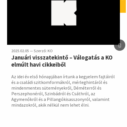
2025.02.05 — Szerző: KO
Januári visszatekintő – Válogatás a KO
elmúlt havi cikkeiből
Az idei év első hónapjában írtunk a kegyelem fajtáiról
és a családi szitkomformákról, mérleghintáról és
mindenmentes süteményekről, Déméterről és
Perszephonéról, Szinbádról és Csáthról, az
Agymenőkről és a Pillangókisasszonyról, valamint
mindazokról, akik nélkül nem lehet élni.