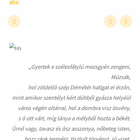
élni.
hirdetés
„
Gyertek e szélesfátylú mezsgyén zengeni,
Múzsák,
hol zöldellő szép Démétér hallgat el érzőn,
mint amikor szentélyt kért dühből gyásza helyéül
város végén oltárral, hol a dombra visz ösvény,
s ő ott várt, míg lánya a mélyből hozta a békét.
Úrnő vagy, tavasz és ősz asszonya, nőbeteg isten,
hozz ránk termést, tisztult törvényt, jó vizet,