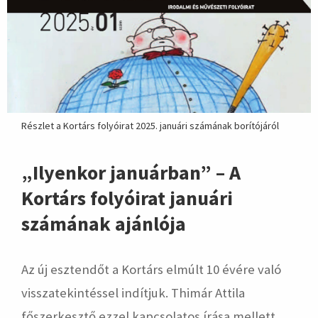
Részlet a Kortárs folyóirat 2025. januári számának borítójáról
„Ilyenkor januárban” – A
Kortárs folyóirat januári
számának ajánlója
Az új esztendőt a Kortárs elmúlt 10 évére való
visszatekintéssel indítjuk. Thimár Attila
főszerkesztő ezzel kapcsolatos írása mellett