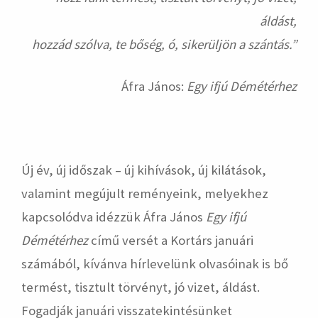
áldást,
hozzád szólva, te bőség, ó, sikerüljön a szántás.”
Áfra János:
Egy ifjú Démétérhez
Új év, új időszak – új kihívások, új kilátások,
valamint megújult reményeink, melyekhez
kapcsolódva idézzük Áfra János
Egy ifjú
Démétérhez
című versét a Kortárs januári
számából, kívánva hírlevelünk olvasóinak is bő
termést, tisztult törvényt, jó vizet, áldást.
Fogadják januári visszatekintésünket