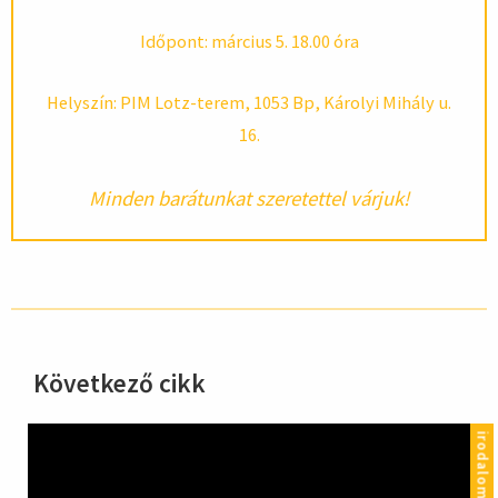
Időpont: március 5. 18.00 óra
Helyszín: PIM Lotz-terem, 1053 Bp, Károlyi Mihály u.
16.
Minden barátunkat szeretettel várjuk!
Következő cikk
hirdetés
irodalom